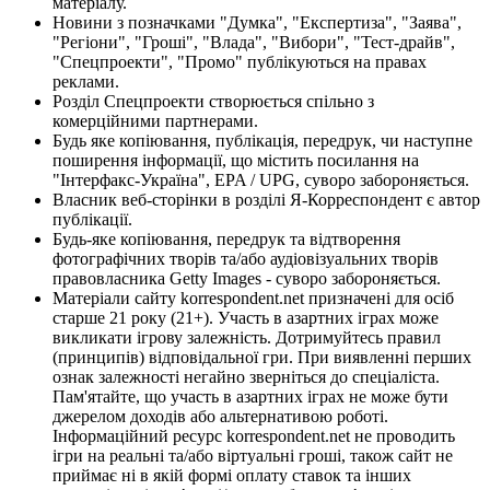
матеріалу.
Новини з позначками "Думка", "Експертиза", "Заява",
"Регіони", "Гроші", "Влада", "Вибори", "Тест-драйв",
"Спецпроекти", "Промо" публікуються на правах
реклами.
Розділ Спецпроекти створюється спільно з
комерційними партнерами.
Будь яке копіювання, публікація, передрук, чи наступне
поширення інформації, що містить посилання на
"Інтерфакс-Україна", EPA / UPG, суворо забороняється.
Власник веб-сторінки в розділі Я-Корреспондент є автор
публікації.
Будь-яке копіювання, передрук та відтворення
фотографічних творів та/або аудіовізуальних творів
правовласника Getty Images - суворо забороняється.
Матеріали сайту korrespondent.net призначені для осіб
старше 21 року (21+). Участь в азартних іграх може
викликати ігрову залежність. Дотримуйтесь правил
(принципів) відповідальної гри. При виявленні перших
ознак залежності негайно зверніться до спеціаліста.
Пам'ятайте, що участь в азартних іграх не може бути
джерелом доходів або альтернативою роботі.
Інформаційний ресурс korrespondent.net не проводить
ігри на реальні та/або віртуальні гроші, також сайт не
приймає ні в якій формі оплату ставок та інших