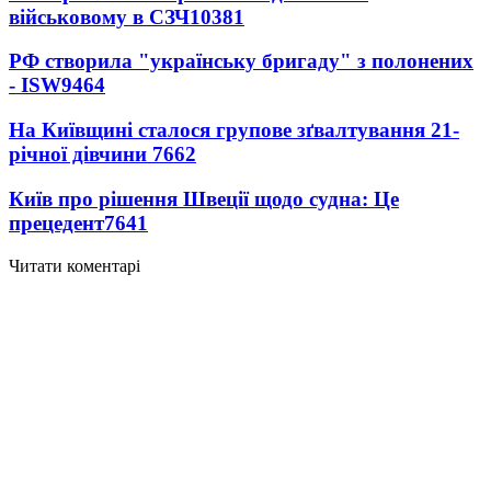
військовому в СЗЧ
10381
РФ створила "українську бригаду" з полонених
- ISW
9464
На Київщині сталося групове зґвалтування 21-
річної дівчини
7662
Київ про рішення Швеції щодо судна: Це
прецедент
7641
Читати коментарі