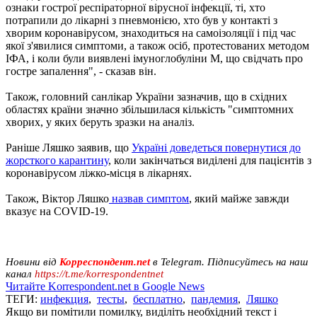
ознаки гострої респіраторної вірусної інфекції, ті, хто
потрапили до лікарні з пневмонією, хто був у контакті з
хворим коронавірусом, знаходиться на самоізоляції і під час
якої з'явилися симптоми, а також осіб, протестованих методом
ІФА, і коли були виявлені імуноглобуліни М, що свідчать про
гостре запалення", - сказав він.
Також, головний санлікар України зазначив, що в східних
областях країни значно збільшилася кількість "симптомних
хворих, у яких беруть зразки на аналіз.
Раніше Ляшко заявив, що
Україні доведеться повернутися до
жорсткого карантину
, коли закінчаться виділені для пацієнтів з
коронавірусом ліжко-місця в лікарнях.
Також, Віктор Ляшко
назвав симптом
, який майже завжди
вказує на COVID-19.
Новини від
Корреспондент.net
в Telegram. Підписуйтесь на наш
канал
https://t.me/korrespondentnet
Читайте Korrespondent.net в Google News
ТЕГИ:
инфекция
,
тесты
,
бесплатно
,
пандемия
,
Ляшко
Якщо ви помітили помилку, виділіть необхідний текст і