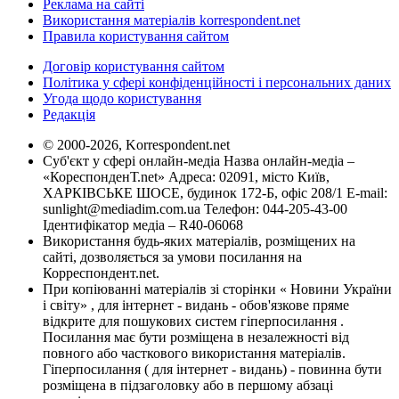
Реклама на сайті
Використання матеріалів korrespondent.net
Правила користування сайтом
Договір користування сайтом
Політика у сфері конфіденційності і персональних даних
Угода щодо користування
Редакція
© 2000-2026, Korrespondent.net
Суб'єкт у сфері онлайн-медіа Назва онлайн-медіа –
«КореспонденТ.net» Адреса: 02091, місто Київ,
ХАРКІВСЬКЕ ШОСЕ, будинок 172-Б, офіс 208/1 E-mail:
sunlight@mediadim.com.ua
Телефон: 044-205-43-00
Ідентифікатор медіа – R40-06068
Використання будь-яких матеріалів, розміщених на
сайті, дозволяється за умови посилання на
Корреспондент.net.
При копіюванні матеріалів зі сторінки « Новини України
і світу» , для інтернет - видань - обов'язкове пряме
відкрите для пошукових систем гіперпосилання .
Посилання має бути розміщена в незалежності від
повного або часткового використання матеріалів.
Гіперпосилання ( для інтернет - видань) - повинна бути
розміщена в підзаголовку або в першому абзаці