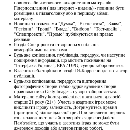
повного або часткового використання матеріалів.
Гіперпосилання ( для інтернет - видань) - повинна бути
розміщена в підзаголовку або в першому абзаці
матеріалу.
Новини з позначками "Думка", "Експертиза", "Заява",
"Регіони", "Гроші", "Влада", "Вибори", "Тест-драйв",
"Спецпроекти", "Промо" публікуються на правах
реклами.
Розділ Спецпроекти створюється спільно з
комерційними партнерами.
Будь яке копіювання, публікація, передрук, чи наступне
поширення інформації, що містить посилання на
"Інтерфакс-Україна", EPA / UPG, суворо забороняється.
Власник веб-сторінки в розділі Я-Корреспондент є автор
публікації.
Будь-яке копіювання, передрук та відтворення
фотографічних творів та/або аудіовізуальних творів
правовласника Getty Images - суворо забороняється.
Матеріали сайту korrespondent.net призначені для осіб
старше 21 року (21+). Участь в азартних іграх може
викликати ігрову залежність. Дотримуйтесь правил
(принципів) відповідальної гри. При виявленні перших
ознак залежності негайно зверніться до спеціаліста.
Пам'ятайте, що участь в азартних іграх не може бути
джерелом доходів або альтернативою роботі.