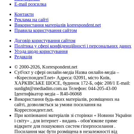
E-mail розсилка
Контакти
Реклама на сайті
Використання матеріалів korrespondent.net
Правила користування сайтом
Договір користування сайтом
Політика у сфері конфіденційності і персональних даних
Угода щодо користування
Редакція
© 2000-2026, Korrespondent.net
Суб'єкт у сфері онлайн-медіа Назва онлайн-медіа –
«КореспонденТ.net» Адреса: 02091, місто Київ,
ХАРКІВСЬКЕ ШОСЕ, будинок 172-Б, офіс 208/1 E-mail:
sunlight@mediadim.com.ua
Телефон: 044-205-43-00
Ідентифікатор медіа – R40-06068
Використання будь-яких матеріалів, розміщених на
сайті, дозволяється за умови посилання на
Корреспондент.net.
При копіюванні матеріалів зі сторінки « Новини України
і світу» , для інтернет - видань - обов'язкове пряме
відкрите для пошукових систем гіперпосилання .
Посилання має бути розміщена в незалежності від