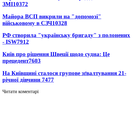
ЗМІ
10372
Майора ВСП викрили на "допомозі"
військовому в СЗЧ
10328
РФ створила "українську бригаду" з полонених
- ISW
7912
Київ про рішення Швеції щодо судна: Це
прецедент
7603
На Київщині сталося групове зґвалтування 21-
річної дівчини
7477
Читати коментарі