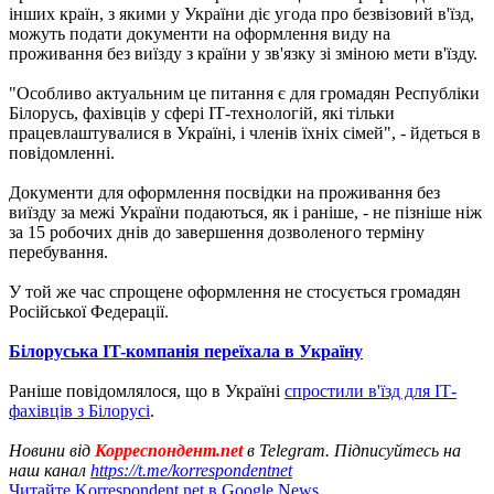
інших країн, з якими у України діє угода про безвізовий в'їзд,
можуть подати документи на оформлення виду на
проживання без виїзду з країни у зв'язку зі зміною мети в'їзду.
"Особливо актуальним це питання є для громадян Республіки
Білорусь, фахівців у сфері ІТ-технологій, які тільки
працевлаштувалися в Україні, і членів їхніх сімей", - йдеться в
повідомленні.
Документи для оформлення посвідки на проживання без
виїзду за межі України подаються, як і раніше, - не пізніше ніж
за 15 робочих днів до завершення дозволеного терміну
перебування.
У той же час спрощене оформлення не стосується громадян
Російської Федерації.
Білоруська IT-компанія переїхала в Україну
Раніше повідомлялося, що в Україні
спростили в'їзд для ІТ-
фахівців з Білорусі
.
Новини від
Корреспондент.net
в Telegram. Підписуйтесь на
наш канал
https://t.me/korrespondentnet
Читайте Korrespondent.net в Google News