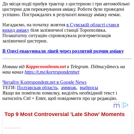
До місця події прибув трактор з цистерною і три автомобільні
цистерни для перекачування аміаку. Роботи були проведені
успішно. Постраждалих в результаті викиду аміаку немає.
Нагадаємо, на початку жовтня
в Сумській області стався
викид аміаку
біля залізничної станції Торопилівка.
Позаштатну ситуацію спровокувала розгерметизація
залізничної цистерни.
В Одесі евакуювали ліцей через розлитий розчин аміаку
Новини від
Корреспондент.net
в Telegram. Підписуйтесь на
наш канал
https://t.me/korrespondentnet
Читайте Korrespondent.net в Google News
ТЕГИ:
Полтавская область
,
аммиак
,
выбросы
Якщо ви помітили помилку, виділіть необхідний текст і
натисніть Ctrl + Enter, щоб повідомити про це редакцію.