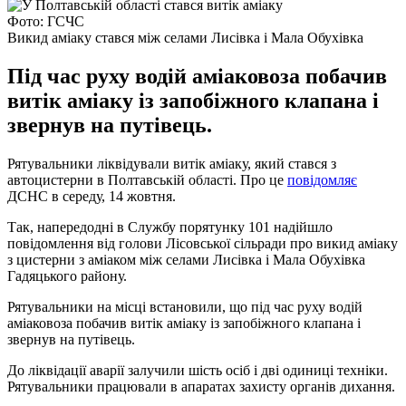
Фото: ГСЧС
Викид аміаку стався між селами Лисівка і Мала Обухівка
Під час руху водій аміаковоза побачив
витік аміаку із запобіжного клапана і
звернув на путівець.
Рятувальники ліквідували витік аміаку, який стався з
автоцистерни в Полтавській області. Про це
повідомляє
ДСНС в середу, 14 жовтня.
Так, напередодні в Службу порятунку 101 надійшло
повідомлення від голови Лісовської сільради про викид аміаку
з цистерни з аміаком між селами Лисівка і Мала Обухівка
Гадяцького району.
Рятувальники на місці встановили, що під час руху водій
аміаковоза побачив витік аміаку із запобіжного клапана і
звернув на путівець.
До ліквідації аварії залучили шість осіб і дві одиниці техніки.
Рятувальники працювали в апаратах захисту органів дихання.