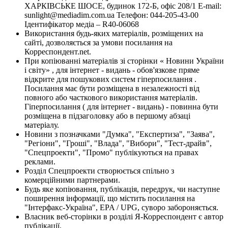
ХАРКІВСЬКЕ ШОСЕ, будинок 172-Б, офіс 208/1 E-mail:
sunlight@mediadim.com.ua
Телефон: 044-205-43-00
Ідентифікатор медіа – R40-06068
Використання будь-яких матеріалів, розміщених на
сайті, дозволяється за умови посилання на
Корреспондент.net.
При копіюванні матеріалів зі сторінки « Новини України
і світу» , для інтернет - видань - обов'язкове пряме
відкрите для пошукових систем гіперпосилання .
Посилання має бути розміщена в незалежності від
повного або часткового використання матеріалів.
Гіперпосилання ( для інтернет - видань) - повинна бути
розміщена в підзаголовку або в першому абзаці
матеріалу.
Новини з позначками "Думка", "Експертиза", "Заява",
"Регіони", "Гроші", "Влада", "Вибори", "Тест-драйв",
"Спецпроекти", "Промо" публікуються на правах
реклами.
Розділ Спецпроекти створюється спільно з
комерційними партнерами.
Будь яке копіювання, публікація, передрук, чи наступне
поширення інформації, що містить посилання на
"Інтерфакс-Україна", EPA / UPG, суворо забороняється.
Власник веб-сторінки в розділі Я-Корреспондент є автор
публікації.