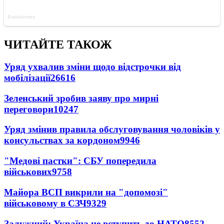
ЧИТАЙТЕ ТАКОЖ
Уряд ухвалив зміни щодо відстрочки від
мобілізації
26616
Зеленський зробив заяву про мирні
переговори
10247
Уряд змінив правила обслуговування чоловіків у
консульствах за кордоном
9946
"Медові пастки": СБУ попередила
військових
9758
Майора ВСП викрили на "допомозі"
військовому в СЗЧ
9329
Залужний: Україна не вступить до НАТО
8552