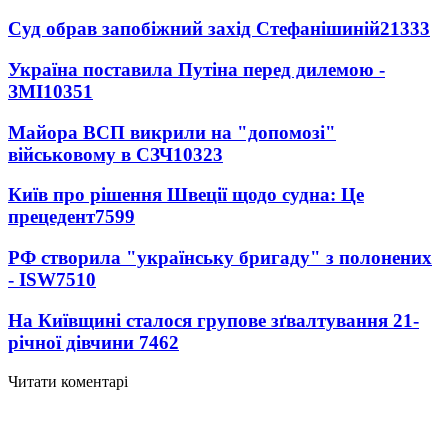
Суд обрав запобіжний захід Стефанішиній
21333
Україна поставила Путіна перед дилемою -
ЗМІ
10351
Майора ВСП викрили на "допомозі"
військовому в СЗЧ
10323
Київ про рішення Швеції щодо судна: Це
прецедент
7599
РФ створила "українську бригаду" з полонених
- ISW
7510
На Київщині сталося групове зґвалтування 21-
річної дівчини
7462
Читати коментарі