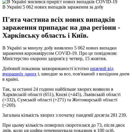
В Україні 5 062 нових випадків зараження за добу
П'ята частина всіх нових випадків
зараження припадає на два регіони -
Харківську область і Київ.
В Україні за минулу добу виявлено 5 062 нових випадки
зараження коронавірусом COVID-19. Про це повідомляє
Міністерство охорони здоров'я у четвер, 15 жовтня.
Добовий показник захворюваності істотно
нижчий від
вчорашніх даних
і, швидше за все, пов'язаний з вихідним днем
​​в країні.
Так, за останні 24 години найбільше хворих виявили в
Харківській області (651), Києві (+445), Львівській області
(+332), Сумській області (+271) та Житомирській області
(+269).
Загальна кількість хворих з початку пандемії досягла 281 239.
При цьому кількість померлих скоротилася до 73, після двох
днів, коли ця цифра перевищувала показник в 100 осіб.