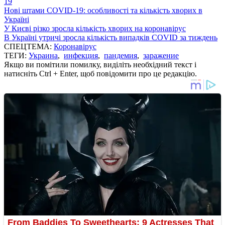
19
Нові штами COVID-19: особливості та кількість хворих в
Україні
У Києві різко зросла кількість хворих на коронавірус
В Україні утричі зросла кількість випадків COVID за тиждень
СПЕЦТЕМА:
Коронавірус
ТЕГИ:
Украина
,
инфекция
,
пандемия
,
заражение
Якщо ви помітили помилку, виділіть необхідний текст і
натисніть Ctrl + Enter, щоб повідомити про це редакцію.