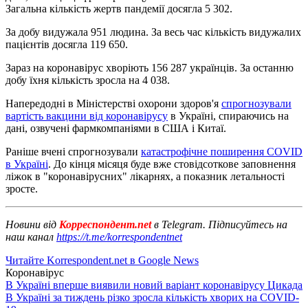
Загальна кількість жертв пандемії досягла 5 302.
За добу видужала 951 людина. За весь час кількість видужалих
пацієнтів досягла 119 650.
Зараз на коронавірус хворіють 156 287 українців. За останню
добу їхня кількість зросла на 4 038.
Напередодні в Міністерстві охорони здоров'я
спрогнозували
вартість вакцини від коронавірусу
в Україні, спираючись на
дані, озвучені фармкомпаніями в США і Китаї.
Раніше вчені спрогнозували
катастрофічне поширення COVID
в Україні
. До кінця місяця буде вже стовідсоткове заповнення
ліжок в "коронавірусних" лікарнях, а показник летальності
зросте.
Новини від
Корреспондент.net
в Telegram. Підписуйтесь на
наш канал
https://t.me/korrespondentnet
Читайте Korrespondent.net в Google News
Коронавірус
В Україні вперше виявили новий варіант коронавірусу Цикада
В Україні за тиждень різко зросла кількість хворих на COVID-