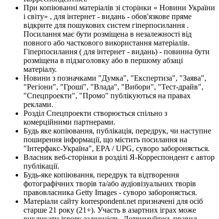
При копіюванні матеріалів зі сторінки « Новини України
і світу» , для інтернет - видань - обов'язкове пряме
відкрите для пошукових систем гіперпосилання .
Посилання має бути розміщена в незалежності від
повного або часткового використання матеріалів.
Гіперпосилання ( для інтернет - видань) - повинна бути
розміщена в підзаголовку або в першому абзаці
матеріалу.
Новини з позначками "Думка", "Експертиза", "Заява",
"Регіони", "Гроші", "Влада", "Вибори", "Тест-драйв",
"Спецпроекти", "Промо" публікуються на правах
реклами.
Розділ Спецпроекти створюється спільно з
комерційними партнерами.
Будь яке копіювання, публікація, передрук, чи наступне
поширення інформації, що містить посилання на
"Інтерфакс-Україна", EPA / UPG, суворо забороняється.
Власник веб-сторінки в розділі Я-Корреспондент є автор
публікації.
Будь-яке копіювання, передрук та відтворення
фотографічних творів та/або аудіовізуальних творів
правовласника Getty Images - суворо забороняється.
Матеріали сайту korrespondent.net призначені для осіб
старше 21 року (21+). Участь в азартних іграх може
викликати ігрову залежність. Дотримуйтесь правил