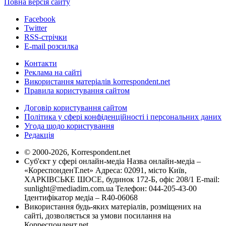
Повна версія сайту
Facebook
Twitter
RSS-стрічки
E-mail розсилка
Контакти
Реклама на сайті
Використання матеріалів korrespondent.net
Правила користування сайтом
Договір користування сайтом
Політика у сфері конфіденційності і персональних даних
Угода щодо користування
Редакція
© 2000-2026, Korrespondent.net
Суб'єкт у сфері онлайн-медіа Назва онлайн-медіа –
«КореспонденТ.net» Адреса: 02091, місто Київ,
ХАРКІВСЬКЕ ШОСЕ, будинок 172-Б, офіс 208/1 E-mail:
sunlight@mediadim.com.ua
Телефон: 044-205-43-00
Ідентифікатор медіа – R40-06068
Використання будь-яких матеріалів, розміщених на
сайті, дозволяється за умови посилання на
Корреспондент.net.