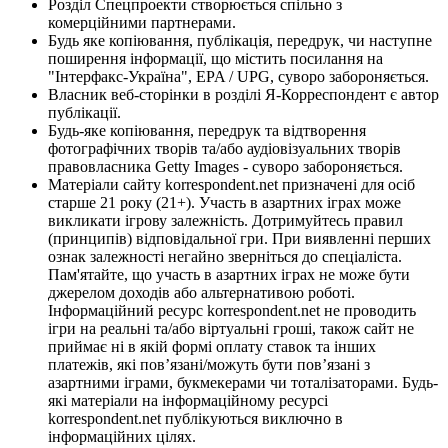
Розділ Спецпроекти створюється спільно з
комерційними партнерами.
Будь яке копіювання, публікація, передрук, чи наступне
поширення інформації, що містить посилання на
"Інтерфакс-Україна", EPA / UPG, суворо забороняється.
Власник веб-сторінки в розділі Я-Корреспондент є автор
публікації.
Будь-яке копіювання, передрук та відтворення
фотографічних творів та/або аудіовізуальних творів
правовласника Getty Images - суворо забороняється.
Матеріали сайту korrespondent.net призначені для осіб
старше 21 року (21+). Участь в азартних іграх може
викликати ігрову залежність. Дотримуйтесь правил
(принципів) відповідальної гри. При виявленні перших
ознак залежності негайно зверніться до спеціаліста.
Пам'ятайте, що участь в азартних іграх не може бути
джерелом доходів або альтернативою роботі.
Інформаційний ресурс korrespondent.net не проводить
ігри на реальні та/або віртуальні гроші, також сайт не
приймає ні в якій формі оплату ставок та інших
платежів, які пов’язані/можуть бути пов’язані з
азартними іграми, букмекерами чи тоталізаторами. Будь-
які матеріали на інформаційному ресурсі
korrespondent.net публікуються виключно в
інформаційних цілях.