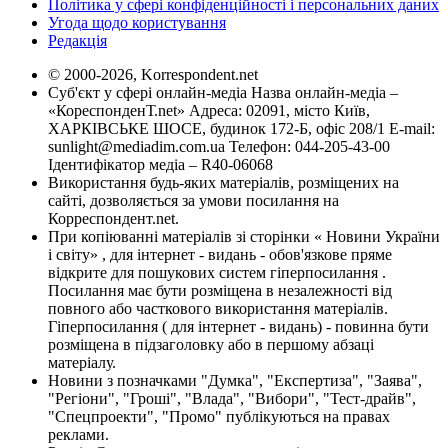
Політика у сфері конфіденційності і персональних даних
Угода щодо користування
Редакція
© 2000-2026, Korrespondent.net
Суб'єкт у сфері онлайн-медіа Назва онлайн-медіа –
«КореспонденТ.net» Адреса: 02091, місто Київ,
ХАРКІВСЬКЕ ШОСЕ, будинок 172-Б, офіс 208/1 E-mail:
sunlight@mediadim.com.ua
Телефон: 044-205-43-00
Ідентифікатор медіа – R40-06068
Використання будь-яких матеріалів, розміщених на
сайті, дозволяється за умови посилання на
Корреспондент.net.
При копіюванні матеріалів зі сторінки « Новини України
і світу» , для інтернет - видань - обов'язкове пряме
відкрите для пошукових систем гіперпосилання .
Посилання має бути розміщена в незалежності від
повного або часткового використання матеріалів.
Гіперпосилання ( для інтернет - видань) - повинна бути
розміщена в підзаголовку або в першому абзаці
матеріалу.
Новини з позначками "Думка", "Експертиза", "Заява",
"Регіони", "Гроші", "Влада", "Вибори", "Тест-драйв",
"Спецпроекти", "Промо" публікуються на правах
реклами.