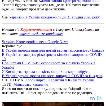
Нагадаємо, 13 жовтня
Кабмін змінив критерії червоної зони
.
Тепер її будуть оголошувати там, де на 100 тисяч населення
буде 320 хворих протягом двох тижнів.
Сам
карантин в Україні продовжили до 31 грудня 2020 року
.
Новини від
Корреспондент.net
в Telegram. Підписуйтесь на
наш канал
https://t.me/korrespondentnet
Читайте Korrespondent.net в Google News
Коронавірус
В Україні вперше виявили новий варіант коронавірусу Цикада
В Україні за тиждень різко зросла кількість хворих на COVID-
19
Нові штами COVID-19: особливості та кількість хворих в
Україні
У Києві різко зросла кількість хворих на коронавірус
В Україні утричі зросла кількість випадків COVID за тиждень
СПЕЦТЕМА:
Коронавірус
,
Карантин у Києві та Україні
ТЕГИ:
Минздрав
,
карантин
Якщо ви помітили помилку, виділіть необхідний текст і
натисніть Ctrl + Enter, щоб повідомити про це редакцію.