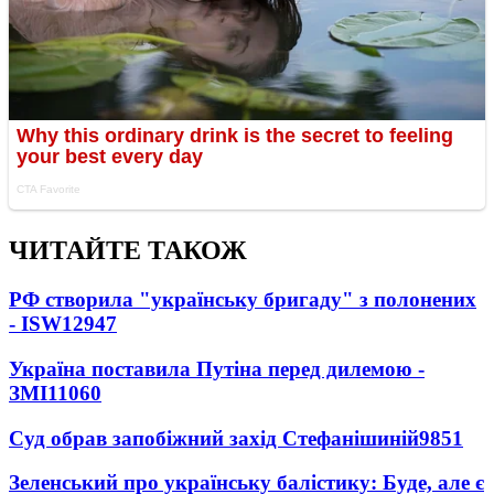
ЧИТАЙТЕ ТАКОЖ
РФ створила "українську бригаду" з полонених
- ISW
12947
Україна поставила Путіна перед дилемою -
ЗМІ
11060
Суд обрав запобіжний захід Стефанішиній
9851
Зеленський про українську балістику: Буде, але є