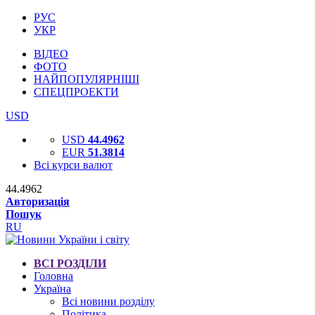
РУС
УКР
ВІДЕО
ФОТО
НАЙПОПУЛЯРНІШІ
СПЕЦПРОЕКТИ
USD
USD
44.4962
EUR
51.3814
Всі курси валют
44.4962
Авторизація
Пошук
RU
ВСІ РОЗДІЛИ
Головна
Україна
Всі новини розділу
Політика