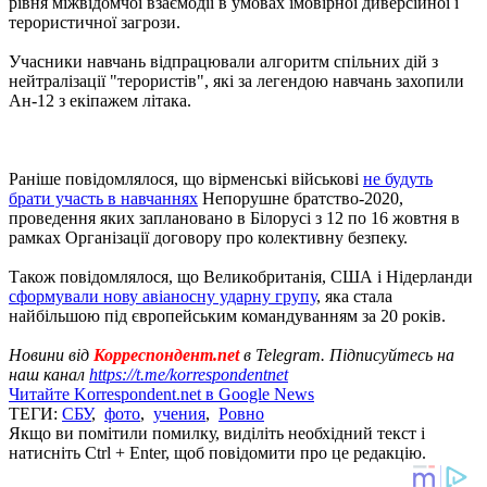
рівня міжвідомчої взаємодії в умовах імовірної диверсійної і
терористичної загрози.
Учасники навчань відпрацювали алгоритм спільних дій з
нейтралізації "терористів", які за легендою навчань захопили
Ан-12 з екіпажем літака.
Раніше повідомлялося, що вірменські військові
не будуть
брати участь в навчаннях
Непорушне братство-2020,
проведення яких заплановано в Білорусі з 12 по 16 жовтня в
рамках Організації договору про колективну безпеку.
Також повідомлялося, що Великобританія, США і Нідерланди
сформували нову авіаносну ударну групу
, яка стала
найбільшою під європейським командуванням за 20 років.
Новини від
Корреспондент.net
в Telegram. Підписуйтесь на
наш канал
https://t.me/korrespondentnet
Читайте Korrespondent.net в Google News
ТЕГИ:
СБУ
,
фото
,
учения
,
Ровно
Якщо ви помітили помилку, виділіть необхідний текст і
натисніть Ctrl + Enter, щоб повідомити про це редакцію.