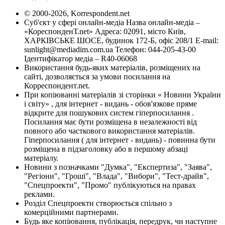
© 2000-2026, Korrespondent.net
Суб'єкт у сфері онлайн-медіа Назва онлайн-медіа –
«КореспонденТ.net» Адреса: 02091, місто Київ,
ХАРКІВСЬКЕ ШОСЕ, будинок 172-Б, офіс 208/1 E-mail:
sunlight@mediadim.com.ua
Телефон: 044-205-43-00
Ідентифікатор медіа – R40-06068
Використання будь-яких матеріалів, розміщених на
сайті, дозволяється за умови посилання на
Корреспондент.net.
При копіюванні матеріалів зі сторінки « Новини України
і світу» , для інтернет - видань - обов'язкове пряме
відкрите для пошукових систем гіперпосилання .
Посилання має бути розміщена в незалежності від
повного або часткового використання матеріалів.
Гіперпосилання ( для інтернет - видань) - повинна бути
розміщена в підзаголовку або в першому абзаці
матеріалу.
Новини з позначками "Думка", "Експертиза", "Заява",
"Регіони", "Гроші", "Влада", "Вибори", "Тест-драйв",
"Спецпроекти", "Промо" публікуються на правах
реклами.
Розділ Спецпроекти створюється спільно з
комерційними партнерами.
Будь яке копіювання, публікація, передрук, чи наступне