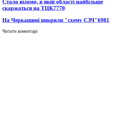
Стало відомо, в якій області найбільше
скаржаться на ТЦК
7770
На Черкащині викрили "схему СЗЧ"
6981
Читати коментарі