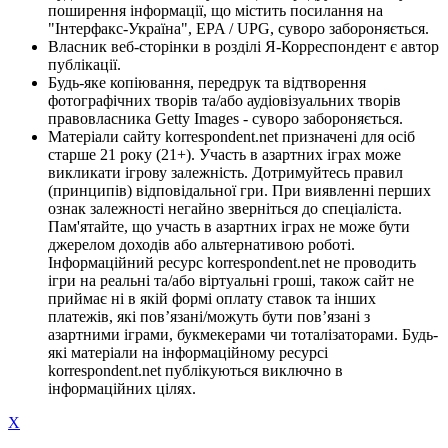
поширення інформації, що містить посилання на
"Інтерфакс-Україна", EPA / UPG, суворо забороняється.
Власник веб-сторінки в розділі Я-Корреспондент є автор
публікації.
Будь-яке копіювання, передрук та відтворення
фотографічних творів та/або аудіовізуальних творів
правовласника Getty Images - суворо забороняється.
Матеріали сайту korrespondent.net призначені для осіб
старше 21 року (21+). Участь в азартних іграх може
викликати ігрову залежність. Дотримуйтесь правил
(принципів) відповідальної гри. При виявленні перших
ознак залежності негайно зверніться до спеціаліста.
Пам'ятайте, що участь в азартних іграх не може бути
джерелом доходів або альтернативою роботі.
Інформаційний ресурс korrespondent.net не проводить
ігри на реальні та/або віртуальні гроші, також сайт не
приймає ні в якій формі оплату ставок та інших
платежів, які пов’язані/можуть бути пов’язані з
азартними іграми, букмекерами чи тоталізаторами. Будь-
які матеріали на інформаційному ресурсі
korrespondent.net публікуються виключно в
інформаційних цілях.
X