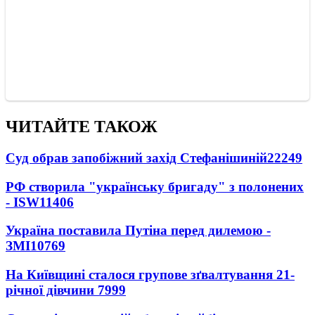
ЧИТАЙТЕ ТАКОЖ
Суд обрав запобіжний захід Стефанішиній
22249
РФ створила "українську бригаду" з полонених
- ISW
11406
Україна поставила Путіна перед дилемою -
ЗМІ
10769
На Київщині сталося групове зґвалтування 21-
річної дівчини
7999