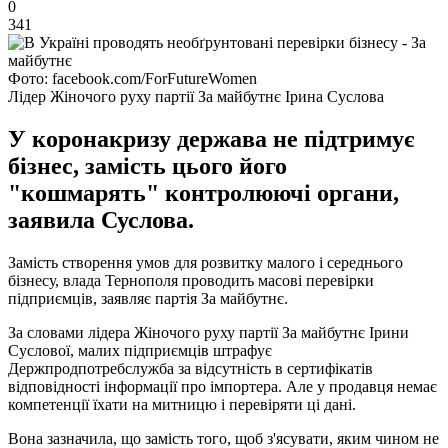
0
341
Фото: facebook.com/ForFutureWomen
Лідер Жіночого руху партії За майбутнє Ірина Суслова
У коронакризу держава не підтримує
бізнес, замість цього його
"кошмарять" контролюючі органи,
заявила Суслова.
Замість створення умов для розвитку малого і середнього
бізнесу, влада Тернополя проводить масові перевірки
підприємців, заявляє партія За майбутнє.
За словами лідера Жіночого руху партії За майбутнє Ірини
Суслової, малих підприємців штрафує
Держпродпотребслужба за відсутність в сертифікатів
відповідності інформації про імпортера. Але у продавця немає
компетенції їхати на митницю і перевіряти ці дані.
Вона зазначила, що замість того, щоб з'ясувати, яким чином не