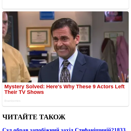
ЧИТАЙТЕ ТАКОЖ
Суд обрав запобіжний захід Стефанішиній
21833