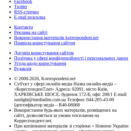
Facebook
Twitter
RSS-стрічки
E-mail розсилка
Контакти
Реклама на сайті
Використання матеріалів korrespondent.net
Правила користування сайтом
Договір користування сайтом
Політика у сфері конфіденційності і персональних даних
Угода щодо користування
Редакція
© 2000-2026, Korrespondent.net
Суб'єкт у сфері онлайн-медіа Назва онлайн-медіа –
«КореспонденТ.net» Адреса: 02091, місто Київ,
ХАРКІВСЬКЕ ШОСЕ, будинок 172-Б, офіс 208/1 E-mail:
sunlight@mediadim.com.ua
Телефон: 044-205-43-00
Ідентифікатор медіа – R40-06068
Використання будь-яких матеріалів, розміщених на
сайті, дозволяється за умови посилання на
Корреспондент.net.
При копіюванні матеріалів зі сторінки « Новини України