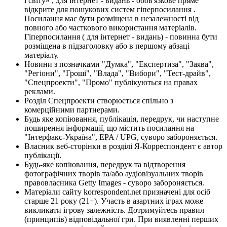
і світу» , для інтернет - видань - обов'язкове пряме
відкрите для пошукових систем гіперпосилання .
Посилання має бути розміщена в незалежності від
повного або часткового використання матеріалів.
Гіперпосилання ( для інтернет - видань) - повинна бути
розміщена в підзаголовку або в першому абзаці
матеріалу.
Новини з позначками "Думка", "Експертиза", "Заява",
"Регіони", "Гроші", "Влада", "Вибори", "Тест-драйв",
"Спецпроекти", "Промо" публікуються на правах
реклами.
Розділ Спецпроекти створюється спільно з
комерційними партнерами.
Будь яке копіювання, публікація, передрук, чи наступне
поширення інформації, що містить посилання на
"Інтерфакс-Україна", EPA / UPG, суворо забороняється.
Власник веб-сторінки в розділі Я-Корреспондент є автор
публікації.
Будь-яке копіювання, передрук та відтворення
фотографічних творів та/або аудіовізуальних творів
правовласника Getty Images - суворо забороняється.
Матеріали сайту korrespondent.net призначені для осіб
старше 21 року (21+). Участь в азартних іграх може
викликати ігрову залежність. Дотримуйтесь правил
(принципів) відповідальної гри. При виявленні перших