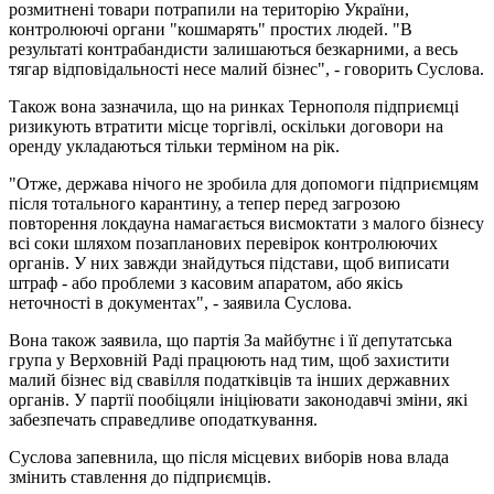
розмитнені товари потрапили на територію України,
контролюючі органи "кошмарять" простих людей. "В
результаті контрабандисти залишаються безкарними, а весь
тягар відповідальності несе малий бізнес", - говорить Суслова.
Також вона зазначила, що на ринках Тернополя підприємці
ризикують втратити місце торгівлі, оскільки договори на
оренду укладаються тільки терміном на рік.
"Отже, держава нічого не зробила для допомоги підприємцям
після тотального карантину, а тепер перед загрозою
повторення локдауна намагається висмоктати з малого бізнесу
всі соки шляхом позапланових перевірок контролюючих
органів. У них завжди знайдуться підстави, щоб виписати
штраф - або проблеми з касовим апаратом, або якісь
неточності в документах", - заявила Суслова.
Вона також заявила, що партія За майбутнє і її депутатська
група у Верховній Раді працюють над тим, щоб захистити
малий бізнес від свавілля податківців та інших державних
органів. У партії пообіцяли ініціювати законодавчі зміни, які
забезпечать справедливе оподаткування.
Суслова запевнила, що після місцевих виборів нова влада
змінить ставлення до підприємців.