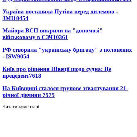
Україна поставила Путіна перед дилемою -
ЗМІ
10454
Майора ВСП викрили на "допомозі"
військовому в СЗЧ
10361
РФ створила "українську бригаду" з полонених
- ISW
9054
Київ про рішення Швеції щодо судна: Це
прецедент
7618
На Київщині сталося групове зґвалтування 21-
річної дівчини
7575
Читати коментарі