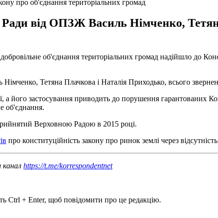
кону про об'єднання територіальних громад
ї Ради від ОПЗЖ Василь Німченко, Тетян
обровільне об'єднання територіальних громад надійшло до Конс
Німченко, Тетяна Плачкова і Наталія Приходько, всього звернен
ції, а його застосування приводить до порушення гарантованих К
е об'єднання.
прийнятий Верховною Радою в 2015 році.
ів
про конституційність закону про ринок землі через відсутніс
ш канал
https://t.me/korrespondentnet
ь Ctrl + Enter, щоб повідомити про це редакцію.