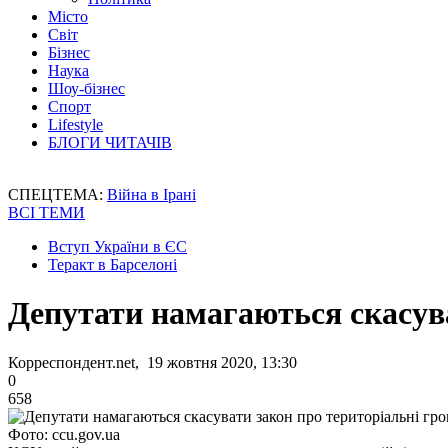
Місто
Світ
Бізнес
Наука
Шоу-бізнес
Спорт
Lifestyle
БЛОГИ ЧИТАЧІВ
СПЕЦТЕМА:
Війна в Ірані
ВСІ ТЕМИ
Вступ України в ЄС
Теракт в Барселоні
Депутати намагаються скасува
Корреспондент.net, 19 жовтня 2020, 13:30
0
658
Фото: ccu.gov.ua