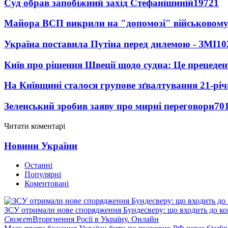
Суд обрав запобіжний захід Стефанішиній
19721
Майора ВСП викрили на "допомозі" військовому
Україна поставила Путіна перед дилемою - ЗМІ
10
Київ про рішення Швеції щодо судна: Це прецеден
На Київщині сталося групове зґвалтування 21-річ
Зеленський зробив заяву про мирні переговори
70
Читати коментарі
Новини України
Останні
Популярні
Коментовані
ЗСУ отримали нове спорядження Бундесверу: що входить до к
Сюжет
Вторгнення Росії в Україну. Онлайн