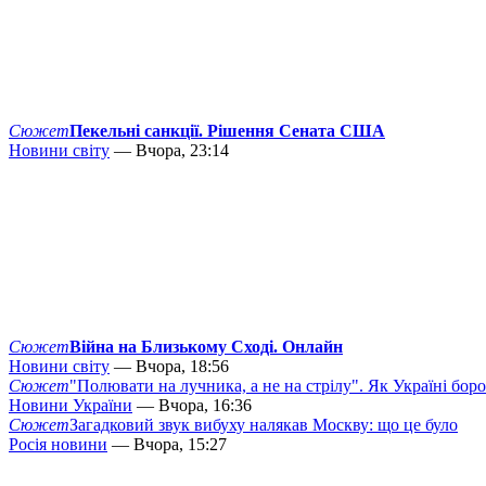
Сюжет
Пекельні санкції. Рішення Сената США
Новини світу
— Вчора, 23:14
Сюжет
Війна на Близькому Сході. Онлайн
Новини світу
— Вчора, 18:56
Сюжет
"Полювати на лучника, а не на стрілу". Як Україні бор
Новини України
— Вчора, 16:36
Сюжет
Загадковий звук вибуху налякав Москву: що це було
Росія новини
— Вчора, 15:27