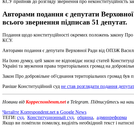
КСУ прийняв до розгляду звернення про неконституційність за
Авторами подання є депутати Верховно
всього звернення підписав 51 депутат.
Подання щодо конституційності окремих положень закону Про д
КСУ.
Авторами подання є депутати Верховної Ради від ОПЗЖ Василь 
На їхню думку, цей закон не відповідає низці статей Конститу
Україні та звуження права територіальних громад на добровільн
Закон Про добровільне об'єднання територіальних громад був 
Раніше Конституційний суд
не став розглядати подання депутат
Новини від
Корреспондент.net
в Telegram. Підписуйтесь на на
Читайте Korrespondent.net в Google News
ТЕГИ:
суд
,
Конституционный суд
,
община
,
админреформа
Якщо ви помітили помилку, виділіть необхідний текст і натисніт