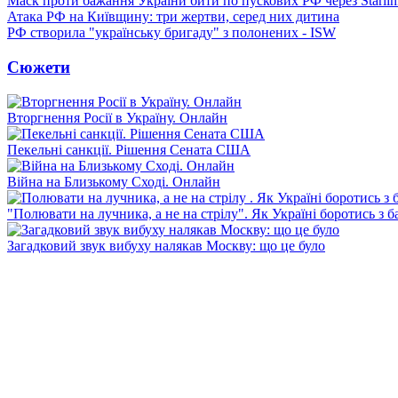
Маск проти бажання України бити по пускових РФ через Starlin
Атака РФ на Київщину: три жертви, серед них дитина
РФ створила "українську бригаду" з полонених - ISW
Сюжети
Вторгнення Росії в Україну. Онлайн
Пекельні санкції. Рішення Сената США
Війна на Близькому Сході. Онлайн
"Полювати на лучника, а не на стрілу". Як Україні боротись з 
Загадковий звук вибуху налякав Москву: що це було