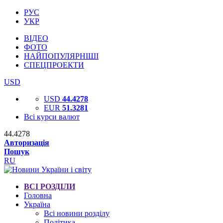
РУС
УКР
ВІДЕО
ФОТО
НАЙПОПУЛЯРНІШІ
СПЕЦПРОЕКТИ
USD
USD
44.4278
EUR
51.3281
Всі курси валют
44.4278
Авторизація
Пошук
RU
ВСІ РОЗДІЛИ
Головна
Україна
Всі новини розділу
Політика