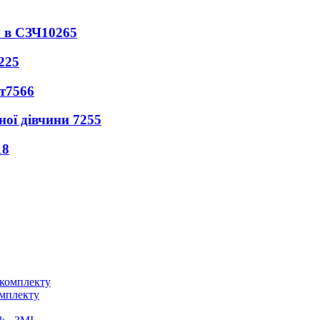
 в СЗЧ
10265
225
т
7566
ної дівчини
7255
18
омплекту