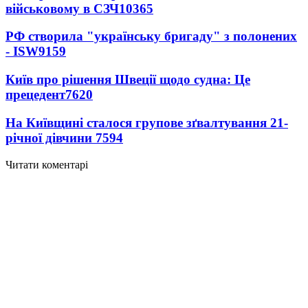
військовому в СЗЧ
10365
РФ створила "українську бригаду" з полонених
- ISW
9159
Київ про рішення Швеції щодо судна: Це
прецедент
7620
На Київщині сталося групове зґвалтування 21-
річної дівчини
7594
Читати коментарі