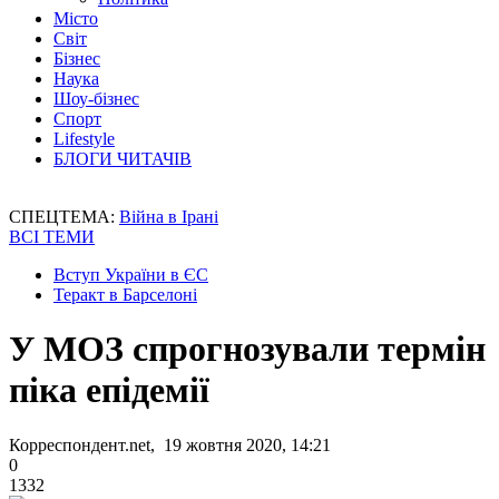
Місто
Світ
Бізнес
Наука
Шоу-бізнес
Спорт
Lifestyle
БЛОГИ ЧИТАЧІВ
СПЕЦТЕМА:
Війна в Ірані
ВСІ ТЕМИ
Вступ України в ЄС
Теракт в Барселоні
У МОЗ спрогнозували термін
піка епідемії
Корреспондент.net, 19 жовтня 2020, 14:21
0
1332