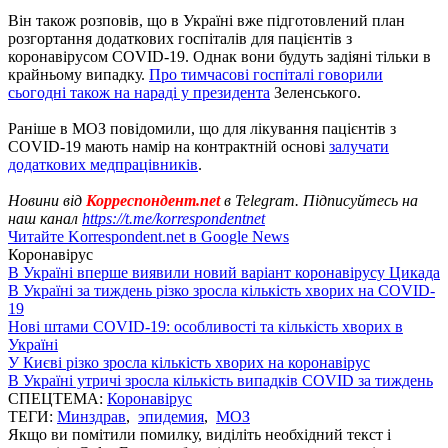
Він також розповів, що в Україні вже підготовлений план
розгортання додаткових госпіталів для пацієнтів з
коронавірусом COVID-19. Однак вони будуть задіяні тільки в
крайньому випадку.
Про тимчасові госпіталі говорили
сьогодні також на нараді у президента
Зеленського.
Раніше в МОЗ повідомили, що для лікування пацієнтів з
COVID-19 мають намір на контрактній основі
залучати
додаткових медпрацівників
.
Новини від
Корреспондент.net
в Telegram. Підписуйтесь на
наш канал
https://t.me/korrespondentnet
Читайте Korrespondent.net в Google News
Коронавірус
В Україні вперше виявили новий варіант коронавірусу Цикада
В Україні за тиждень різко зросла кількість хворих на COVID-
19
Нові штами COVID-19: особливості та кількість хворих в
Україні
У Києві різко зросла кількість хворих на коронавірус
В Україні утричі зросла кількість випадків COVID за тиждень
СПЕЦТЕМА:
Коронавірус
ТЕГИ:
Минздрав
,
эпидемия
,
МОЗ
Якщо ви помітили помилку, виділіть необхідний текст і