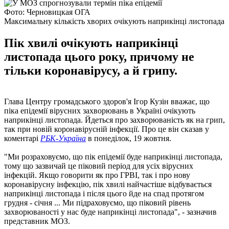
Фото: Черновицкая ОГА
Максимальну кількість хворих очікують наприкінці листопада
Пік хвилі очікують наприкінці
листопада цього року, причому не
тільки коронавірусу, а й грипу.
Глава Центру громадського здоров'я Ігор Кузін вважає, що
піка епідемії вірусних захворювань в Україні очікують
наприкінці листопада. Йдеться про захворюваність як на грип,
так при новій коронавірусній інфекції. Про це він сказав у
коментарі
РБК-Україна
в понеділок, 19 жовтня.
"Ми розраховуємо, що пік епідемії буде наприкінці листопада,
тому що зазвичай це піковий період для усіх вірусних
інфекцій. Якщо говорити як про ГРВІ, так і про нову
коронавірусну інфекцію, пік хвилі найчастіше відбувається
наприкінці листопада і після цього йде на спад протягом
грудня - січня ... Ми підраховуємо, що піковий рівень
захворюваності у нас буде наприкінці листопада", - зазначив
представник МОЗ.