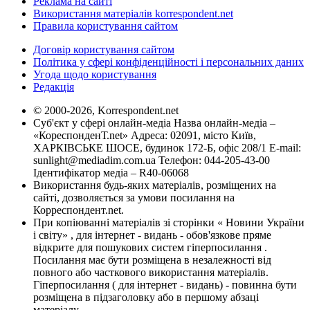
Реклама на сайті
Використання матеріалів korrespondent.net
Правила користування сайтом
Договір користування сайтом
Політика у сфері конфіденційності і персональних даних
Угода щодо користування
Редакція
© 2000-2026, Korrespondent.net
Суб'єкт у сфері онлайн-медіа Назва онлайн-медіа –
«КореспонденТ.net» Адреса: 02091, місто Київ,
ХАРКІВСЬКЕ ШОСЕ, будинок 172-Б, офіс 208/1 E-mail:
sunlight@mediadim.com.ua
Телефон: 044-205-43-00
Ідентифікатор медіа – R40-06068
Використання будь-яких матеріалів, розміщених на
сайті, дозволяється за умови посилання на
Корреспондент.net.
При копіюванні матеріалів зі сторінки « Новини України
і світу» , для інтернет - видань - обов'язкове пряме
відкрите для пошукових систем гіперпосилання .
Посилання має бути розміщена в незалежності від
повного або часткового використання матеріалів.
Гіперпосилання ( для інтернет - видань) - повинна бути
розміщена в підзаголовку або в першому абзаці
матеріалу.