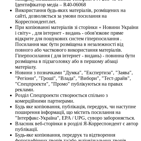
Ідентифікатор медіа – R40-06068
Використання будь-яких матеріалів, розміщених на
сайті, дозволяється за умови посилання на
Корреспондент.net.
При копіюванні матеріалів зі сторінки « Новини України
і світу» , для інтернет - видань - обов'язкове пряме
відкрите для пошукових систем гіперпосилання .
Посилання має бути розміщена в незалежності від
повного або часткового використання матеріалів.
Гіперпосилання ( для інтернет - видань) - повинна бути
розміщена в підзаголовку або в першому абзаці
матеріалу.
Новини з позначками "Думка", "Експертиза", "Заява",
"Регіони", "Гроші", "Влада", "Вибори", "Тест-драйв",
"Спецпроекти", "Промо" публікуються на правах
реклами.
Розділ Спецпроекти створюється спільно з
комерційними партнерами.
Будь яке копіювання, публікація, передрук, чи наступне
поширення інформації, що містить посилання на
"Інтерфакс-Україна", EPA / UPG, суворо забороняється.
Власник веб-сторінки в розділі Я-Корреспондент є автор
публікації.
Будь-яке копіювання, передрук та відтворення
фотографічних творів та/або аудіовізуальних творів