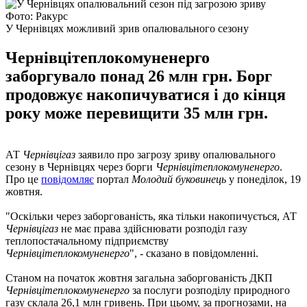
Фото: Ракурс
У Чернівцях можливий зрив опалювального сезону
Чернівцітеплокомуненерго
заборгувало понад 26 млн грн. Борг
продовжує накопичуватися і до кінця
року може перевищити 35 млн грн.
АТ
Чернівцігаз
заявило про загрозу зриву опалювального
сезону в Чернівцях через борги
Чернівцітеплокомуненерго
.
Про це
повідомляє
портал
Молодий буковинець
у понеділок, 19
жовтня.
"Оскільки через заборгованість, яка тільки накопичується, АТ
Чернівцігаз
не має права здійснювати розподіл газу
теплопостачальному підприємству
Чернівцітеплокомуненерго
", - сказано в повідомленні.
Станом на початок жовтня загальна заборгованість ДКП
Чернівцітеплокомуненерго
за послуги розподілу природного
газу склала 26,1 млн гривень. При цьому, за прогнозами, на