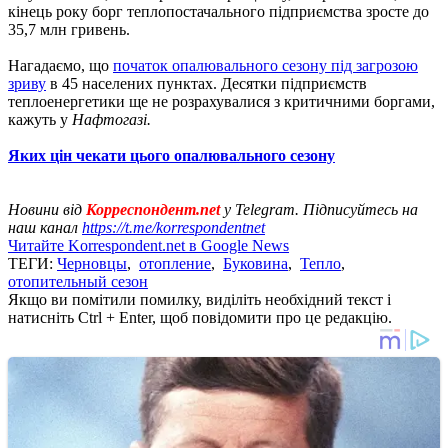
кінець року борг теплопостачального підприємства зросте до
35,7 млн ​​гривень.
Нагадаємо, що
початок опалювального сезону під загрозою
зриву
в 45 населених пунктах. Десятки підприємств
теплоенергетики ще не розрахувалися з критичними боргами,
кажуть у
Нафтогазі.
Яких цін чекати цього опалювального сезону
Новини від
Корреспондент.net
у Telegram. Підписуйтесь на
наш канал
https://t.me/korrespondentnet
Читайте Korrespondent.net в Google News
ТЕГИ:
Черновцы
,
отопление
,
Буковина
,
Тепло
,
отопительный сезон
Якщо ви помітили помилку, виділіть необхідний текст і
натисніть Ctrl + Enter, щоб повідомити про це редакцію.