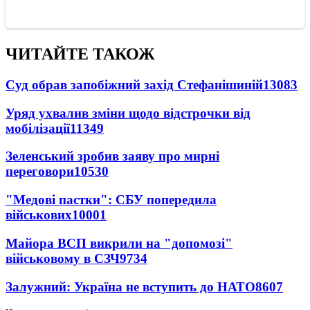
ЧИТАЙТЕ ТАКОЖ
Суд обрав запобіжний захід Стефанішиній
13083
Уряд ухвалив зміни щодо відстрочки від
мобілізації
11349
Зеленський зробив заяву про мирні
переговори
10530
"Медові пастки": СБУ попередила
військових
10001
Майора ВСП викрили на "допомозі"
військовому в СЗЧ
9734
Залужний: Україна не вступить до НАТО
8607