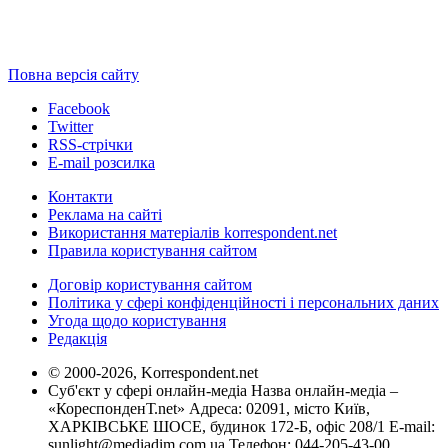
Повна версія сайту
Facebook
Twitter
RSS-стрічки
E-mail розсилка
Контакти
Реклама на сайті
Використання матеріалів korrespondent.net
Правила користування сайтом
Договір користування сайтом
Політика у сфері конфіденційності і персональних даних
Угода щодо користування
Редакція
© 2000-2026, Korrespondent.net
Суб'єкт у сфері онлайн-медіа Назва онлайн-медіа –
«КореспонденТ.net» Адреса: 02091, місто Київ,
ХАРКІВСЬКЕ ШОСЕ, будинок 172-Б, офіс 208/1 E-mail:
sunlight@mediadim.com.ua
Телефон: 044-205-43-00