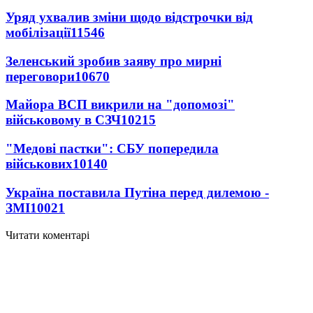
Уряд ухвалив зміни щодо відстрочки від
мобілізації
11546
Зеленський зробив заяву про мирні
переговори
10670
Майора ВСП викрили на "допомозі"
військовому в СЗЧ
10215
"Медові пастки": СБУ попередила
військових
10140
Україна поставила Путіна перед дилемою -
ЗМІ
10021
Читати коментарі