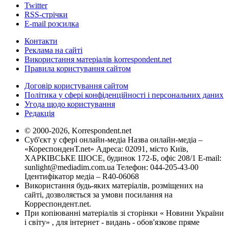
Twitter
RSS-стрічки
E-mail розсилка
Контакти
Реклама на сайті
Використання матеріалів korrespondent.net
Правила користування сайтом
Договір користування сайтом
Політика у сфері конфіденційності і персональних даних
Угода щодо користування
Редакція
© 2000-2026, Korrespondent.net
Суб'єкт у сфері онлайн-медіа Назва онлайн-медіа –
«КореспонденТ.net» Адреса: 02091, місто Київ,
ХАРКІВСЬКЕ ШОСЕ, будинок 172-Б, офіс 208/1 E-mail:
sunlight@mediadim.com.ua
Телефон: 044-205-43-00
Ідентифікатор медіа – R40-06068
Використання будь-яких матеріалів, розміщених на
сайті, дозволяється за умови посилання на
Корреспондент.net.
При копіюванні матеріалів зі сторінки « Новини України
і світу» , для інтернет - видань - обов'язкове пряме