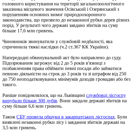
головного користування на території загальнозоологічного
заказника місцевого значення Осівський і Озерянський з
порушенням основних вимог природоохоронного
законодавства, що призвело до незаконної рубки дерев різних
порід. У результаті чого державі завдано збитків на суму
більше 17,6 млн гривень.
Чиновників звинуватили у службовій недбалості, яка
спричинила тяжкі наслідки (ч.2 ст.367 КК України).
Напередодні обвинувальний акт було направлено до суду.
Підозрюваним загрожує від 2 до 5 років в'язниці з
позбавленням права обіймати певні посади або займатися
певною діяльністю на строк до 3 років та зі штрафом від 250
до 750 неоподатковуваних мінімумів доходів громадян або без
такого.
Раніше повідомлялося, що на Львівщині
службовці лісгоспу
вирубали більше 300 дубів
. Вони завдали державі збитків на
суму більше 6,6 млн гривень.
Також
СБУ провела обшуки в закарпатських лісгоспах
. Були
виявлені незаконні рубки лісу і завдання збитків державі на
3,5 млн гривень.