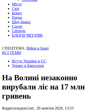
Місто
Світ
Бізнес
Наука
Шоу-бізнес
Спорт
Lifestyle
БЛОГИ ЧИТАЧІВ
СПЕЦТЕМА:
Війна в Ірані
ВСІ ТЕМИ
Вступ України в ЄС
Теракт в Барселоні
На Волині незаконно
вирубали ліс на 17 млн ​​
гривень
Корреспондент.net, 20 жовтня 2020, 13:53