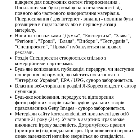
відкрите для пошукових систем гіперпосилання .
Посилання має бути розміщена в незалежності від
повного або часткового використання матеріалів.
Гіперпосилання ( для інтернет - видань) - повинна бути
розміщена в підзаголовку або в першому абзаці
матеріалу.
Новини з позначками "Думка", "Експертиза", "Заява",
"Регіони", "Гроші", "Влада", "Вибори", "Тест-драйв",
"Спецпроекти", "Промо" публікуються на правах
реклами.
Розділ Спецпроекти створюється спільно з
комерційними партнерами.
Будь яке копіювання, публікація, передрук, чи наступне
поширення інформації, що містить посилання на
"Інтерфакс-Україна", EPA / UPG, суворо забороняється.
Власник веб-сторінки в розділі Я-Корреспондент є автор
публікації.
Будь-яке копіювання, передрук та відтворення
фотографічних творів та/або аудіовізуальних творів
правовласника Getty Images - суворо забороняється.
Матеріали сайту korrespondent.net призначені для осіб
старше 21 року (21+). Участь в азартних іграх може
викликати ігрову залежність. Дотримуйтесь правил
(принципів) відповідальної гри. При виявленні перших
ознак залежності негайно зверніться до спеціаліста.