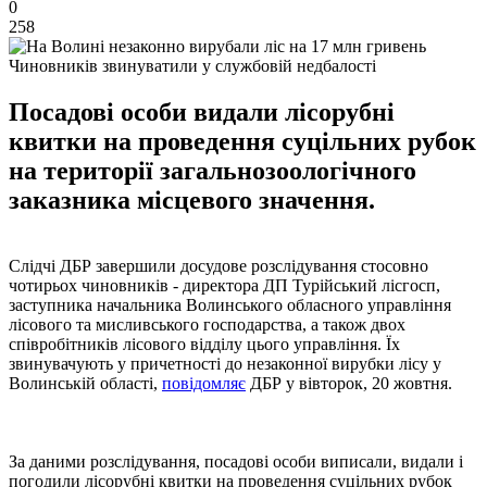
0
258
Чиновників звинуватили у службовій недбалості
Посадові особи видали лісорубні
квитки на проведення суцільних рубок
на території загальнозоологічного
заказника місцевого значення.
Слідчі ДБР завершили досудове розслідування стосовно
чотирьох чиновників - директора ДП Турійський лісгосп,
заступника начальника Волинського обласного управління
лісового та мисливського господарства, а також двох
співробітників лісового відділу цього управління. Їх
звинувачують у причетності до незаконної вирубки лісу у
Волинській області,
повідомляє
ДБР у вівторок, 20 жовтня.
За даними розслідування, посадові особи виписали, видали і
погодили лісорубні квитки на проведення суцільних рубок