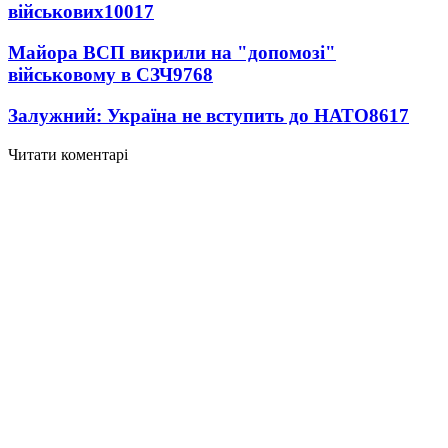
військових
10017
Майора ВСП викрили на "допомозі"
військовому в СЗЧ
9768
Залужний: Україна не вступить до НАТО
8617
Читати коментарі