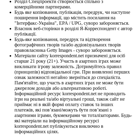
Розділ Спецпроекти створюється спільно з
комерційними партнерами.
Будь яке копіювання, публікація, передрук, чи наступне
поширення інформації, що містить посилання на
"Інтерфакс-Україна", EPA / UPG, суворо забороняється.
Власник веб-сторінки в розділі Я-Корреспондент є автор
публікації.
Будь-яке копіювання, передрук та відтворення
фотографічних творів та/або аудіовізуальних творів
правовласника Getty Images - суворо забороняється.
Матеріали сайту korrespondent.net призначені для осіб
старше 21 року (21+). Участь в азартних іграх може
викликати ігрову залежність. Дотримуйтесь правил
(принципів) відповідальної гри. При виявленні перших
ознак залежності негайно зверніться до спеціаліста.
Пам'ятайте, що участь в азартних іграх не може бути
джерелом доходів або альтернативою роботі.
Інформаційний ресурс korrespondent.net не проводить
ігри на реальні та/або віртуальні гроші, також сайт не
приймає ні в якій формі оплату ставок та інших
платежів, які пов’язані/можуть бути пов’язані з
азартними іграми, букмекерами чи тоталізаторами. Будь-
які матеріали на інформаційному ресурсі
korrespondent.net публікуються виключно в
інформаційних цілях.