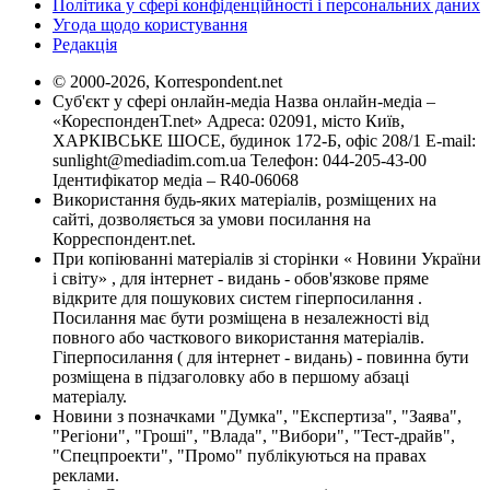
Політика у сфері конфіденційності і персональних даних
Угода щодо користування
Редакція
© 2000-2026, Korrespondent.net
Суб'єкт у сфері онлайн-медіа Назва онлайн-медіа –
«КореспонденТ.net» Адреса: 02091, місто Київ,
ХАРКІВСЬКЕ ШОСЕ, будинок 172-Б, офіс 208/1 E-mail:
sunlight@mediadim.com.ua
Телефон: 044-205-43-00
Ідентифікатор медіа – R40-06068
Використання будь-яких матеріалів, розміщених на
сайті, дозволяється за умови посилання на
Корреспондент.net.
При копіюванні матеріалів зі сторінки « Новини України
і світу» , для інтернет - видань - обов'язкове пряме
відкрите для пошукових систем гіперпосилання .
Посилання має бути розміщена в незалежності від
повного або часткового використання матеріалів.
Гіперпосилання ( для інтернет - видань) - повинна бути
розміщена в підзаголовку або в першому абзаці
матеріалу.
Новини з позначками "Думка", "Експертиза", "Заява",
"Регіони", "Гроші", "Влада", "Вибори", "Тест-драйв",
"Спецпроекти", "Промо" публікуються на правах
реклами.