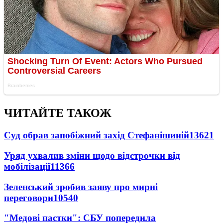
ЧИТАЙТЕ ТАКОЖ
Суд обрав запобіжний захід Стефанішиній
13621
Уряд ухвалив зміни щодо відстрочки від
мобілізації
11366
Зеленський зробив заяву про мирні
переговори
10540
"Медові пастки": СБУ попередила