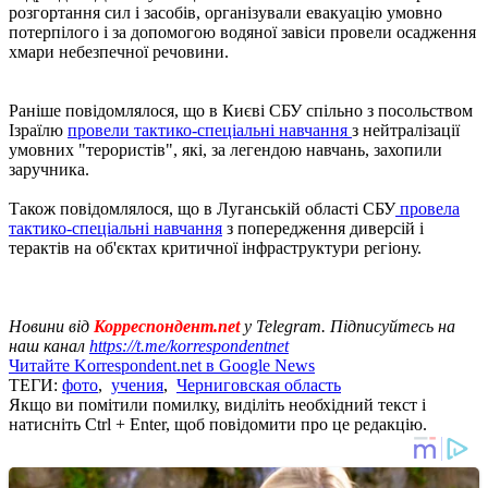
розгортання сил і засобів, організували евакуацію умовно
потерпілого і за допомогою водяної завіси провели осадження
хмари небезпечної речовини.
Раніше повідомлялося, що в Києві СБУ спільно з посольством
Ізраїлю
провели тактико-спеціальні навчання
з нейтралізації
умовних "терористів", які, за легендою навчань, захопили
заручника.
Також повідомлялося, що в Луганській області СБУ
провела
тактико-спеціальні навчання
з попередження диверсій і
терактів на об'єктах критичної інфраструктури регіону.
Новини від
Корреспондент.net
у Telegram. Підписуйтесь на
наш канал
https://t.me/korrespondentnet
Читайте Korrespondent.net в Google News
ТЕГИ:
фото
,
учения
,
Черниговская область
Якщо ви помітили помилку, виділіть необхідний текст і
натисніть Ctrl + Enter, щоб повідомити про це редакцію.