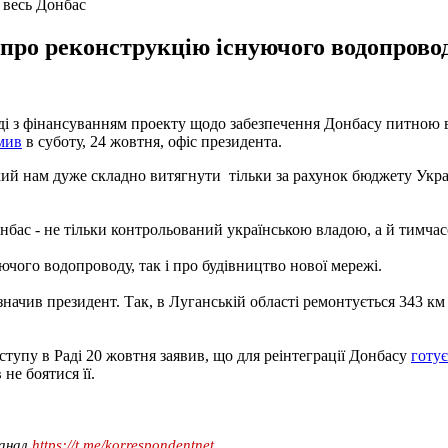
 весь Донбас
про реконструкцію існуючого водопроводу
аді з фінансуванням проекту щодо забезпечення Донбасу питною
мив
в суботу, 24 жовтня, офіс президента.
кий нам дуже складно витягнути тільки за рахунок бюджету Україн
нбас - не тільки контрольований українською владою, а й тимча
чого водопроводу, так і про будівництво нової мережі.
начив президент. Так, в Луганській області ремонтується 343 км д
тупу в Раді 20 жовтня заявив, що для реінтеграції Донбасу
готує
не боятися її.
канал
https://t.me/korrespondentnet