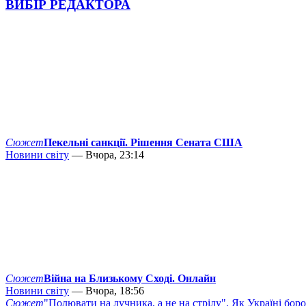
ВИБІР РЕДАКТОРА
Сюжет
Пекельні санкції. Рішення Сената США
Новини світу
— Вчора, 23:14
Сюжет
Війна на Близькому Сході. Онлайн
Новини світу
— Вчора, 18:56
Сюжет
"Полювати на лучника, а не на стрілу". Як Україні бор