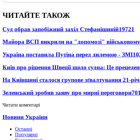
ЧИТАЙТЕ ТАКОЖ
Суд обрав запобіжний захід Стефанішиній
19721
Майора ВСП викрили на "допомозі" військовому
Україна поставила Путіна перед дилемою - ЗМІ
10
Київ про рішення Швеції щодо судна: Це прецеден
На Київщині сталося групове зґвалтування 21-річ
Зеленський зробив заяву про мирні переговори
70
Читати коментарі
Новини України
Останні
Популярні