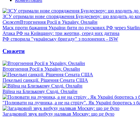
Коментовані
ЗСУ отримали нове спорядження Бундесверу: що входить до к
Сюжет
Вторгнення Росії в Україну. Онлайн
Маск проти бажання України бити по пускових РФ через Starlin
Атака РФ на Київщину: три жертви, серед них дитина
РФ створила "українську бригаду" з полонених - ISW
Сюжети
Вторгнення Росії в Україну. Онлайн
Пекельні санкції. Рішення Сената США
Війна на Близькому Сході. Онлайн
"Полювати на лучника, а не на стрілу". Як Україні боротись з 
Загадковий звук вибуху налякав Москву: що це було