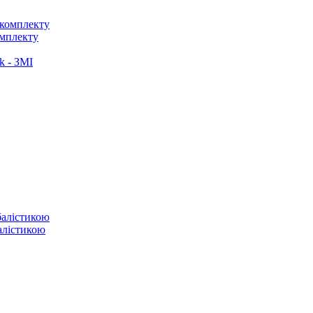
омплекту
k - ЗМІ
балістикою