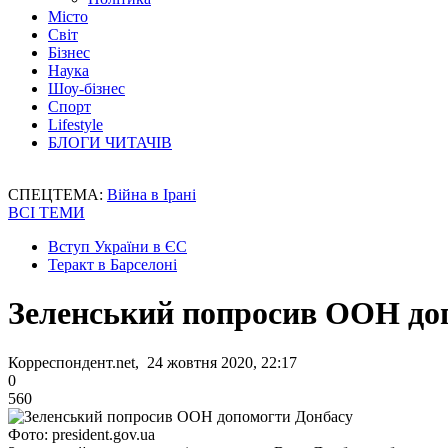
Місто
Світ
Бізнес
Наука
Шоу-бізнес
Спорт
Lifestyle
БЛОГИ ЧИТАЧІВ
СПЕЦТЕМА:
Війна в Ірані
ВСІ ТЕМИ
Вступ України в ЄС
Теракт в Барселоні
Зеленський попросив ООН до
Корреспондент.net, 24 жовтня 2020, 22:17
0
560
Фото: president.gov.ua