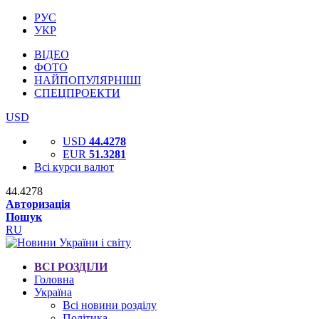
РУС
УКР
ВІДЕО
ФОТО
НАЙПОПУЛЯРНІШІ
СПЕЦПРОЕКТИ
USD
USD
44.4278
EUR
51.3281
Всі курси валют
44.4278
Авторизація
Пошук
RU
ВСІ РОЗДІЛИ
Головна
Україна
Всі новини розділу
Політика