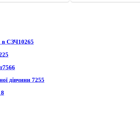
 в СЗЧ
10265
225
т
7566
ної дівчини
7255
18