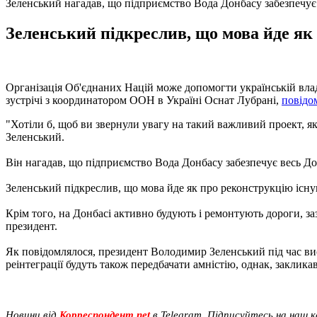
Зеленський нагадав, що підприємство Вода Донбасу забезпечує
Зеленський підкреслив, що мова йде як 
Організація Об'єднаних Націй може допомогти українській вл
зустрічі з координатором ООН в Україні Оснат Лубрані,
повідо
"Хотіли б, щоб ви звернули увагу на такий важливий проект, я
Зеленський.
Він нагадав, що підприємство Вода Донбасу забезпечує весь До
Зеленський підкреслив, що мова йде як про реконструкцію існую
Крім того, на Донбасі активно будують і ремонтують дороги, заз
президент.
Як повідомлялося, президент Володимир Зеленський під час вис
реінтеграції будуть також передбачати амністію, однак, закликав 
Новини від
Корреспондент.net
в Telegram. Підписуйтесь на наш 