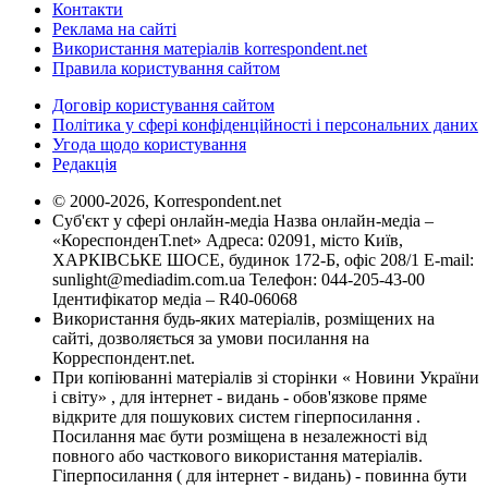
Контакти
Реклама на сайті
Використання матеріалів korrespondent.net
Правила користування сайтом
Договір користування сайтом
Політика у сфері конфіденційності і персональних даних
Угода щодо користування
Редакція
© 2000-2026, Korrespondent.net
Суб'єкт у сфері онлайн-медіа Назва онлайн-медіа –
«КореспонденТ.net» Адреса: 02091, місто Київ,
ХАРКІВСЬКЕ ШОСЕ, будинок 172-Б, офіс 208/1 E-mail:
sunlight@mediadim.com.ua
Телефон: 044-205-43-00
Ідентифікатор медіа – R40-06068
Використання будь-яких матеріалів, розміщених на
сайті, дозволяється за умови посилання на
Корреспондент.net.
При копіюванні матеріалів зі сторінки « Новини України
і світу» , для інтернет - видань - обов'язкове пряме
відкрите для пошукових систем гіперпосилання .
Посилання має бути розміщена в незалежності від
повного або часткового використання матеріалів.
Гіперпосилання ( для інтернет - видань) - повинна бути