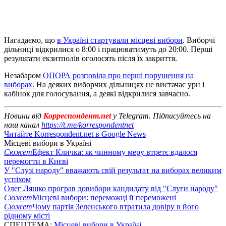
Нагадаємо, що
в Україні стартували місцеві вибори
. Виборчі
дільниці відкрилися о 8:00 і працюватимуть до 20:00. Перші
результати екзитполів оголосять після їх закриття.
Незабаром
ОПОРА розповіла про перші порушення на
виборах.
На деяких виборчих дільницях не вистачає урн і
кабінок для голосування, а деякі відкрилися завчасно.
Новини від
Корреспондент.net
у Telegram. Підписуйтесь на
наш канал
https://t.me/korrespondentnet
Читайте Korrespondent.net в Google News
Місцеві вибори в Україні
Сюжет
Ефект Кличка: як чинному меру втретє вдалося
перемогти в Києві
У "Слузі народу" вважають свій результат на виборах великим
успіхом
Олег Ляшко програв довибори кандидату від "Слуги народу"
Сюжет
Місцеві вибори: переможці й переможені
Сюжет
Чому партія Зеленського втратила довіру в його
рідному місті
СПЕЦТЕМА:
Місцеві вибори в Україні