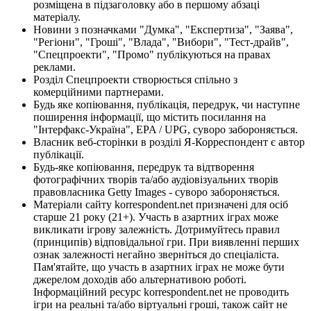
розміщена в підзаголовку або в першому абзаці
матеріалу.
Новини з позначками "Думка", "Експертиза", "Заява",
"Регіони", "Гроші", "Влада", "Вибори", "Тест-драйв",
"Спецпроекти", "Промо" публікуються на правах
реклами.
Розділ Спецпроекти створюється спільно з
комерційними партнерами.
Будь яке копіювання, публікація, передрук, чи наступне
поширення інформації, що містить посилання на
"Інтерфакс-Україна", EPA / UPG, суворо забороняється.
Власник веб-сторінки в розділі Я-Корреспондент є автор
публікації.
Будь-яке копіювання, передрук та відтворення
фотографічних творів та/або аудіовізуальних творів
правовласника Getty Images - суворо забороняється.
Матеріали сайту korrespondent.net призначені для осіб
старше 21 року (21+). Участь в азартних іграх може
викликати ігрову залежність. Дотримуйтесь правил
(принципів) відповідальної гри. При виявленні перших
ознак залежності негайно зверніться до спеціаліста.
Пам'ятайте, що участь в азартних іграх не може бути
джерелом доходів або альтернативою роботі.
Інформаційний ресурс korrespondent.net не проводить
ігри на реальні та/або віртуальні гроші, також сайт не