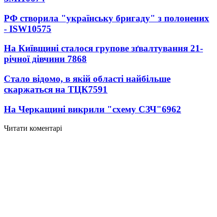
РФ створила "українську бригаду" з полонених
- ISW
10575
На Київщині сталося групове зґвалтування 21-
річної дівчини
7868
Стало відомо, в якій області найбільше
скаржаться на ТЦК
7591
На Черкащині викрили "схему СЗЧ"
6962
Читати коментарі