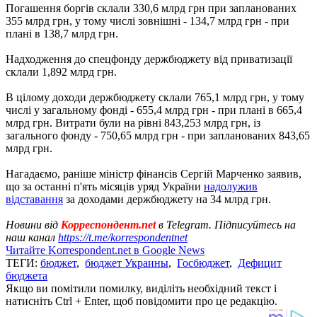
Погашення боргів склали 330,6 млрд грн при запланованих
355 млрд грн, у тому числі зовнішні - 134,7 млрд грн - при
плані в 138,7 млрд грн.
Надходження до спецфонду держбюджету від приватизації
склали 1,892 млрд грн.
В цілому доходи держбюджету склали 765,1 млрд грн, у тому
числі у загальному фонді - 655,4 млрд грн - при плані в 665,4
млрд грн. Витрати були на рівні 843,253 млрд грн, із
загального фонду - 750,65 млрд грн - при запланованих 843,65
млрд грн.
Нагадаємо, раніше міністр фінансів Сергій Марченко заявив,
що за останні п'ять місяців уряд України
надолужив
відставання
за доходами держбюджету на 34 млрд грн.
Новини від
Корреспондент.net
в Telegram. Підписуйтесь на
наш канал
https://t.me/korrespondentnet
Читайте Korrespondent.net в Google News
ТЕГИ:
бюджет
,
бюджет Украины
,
Госбюджет
,
Дефицит
бюджета
Якщо ви помітили помилку, виділіть необхідний текст і
натисніть Ctrl + Enter, щоб повідомити про це редакцію.