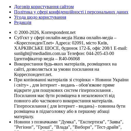
Договір користування сайтом
Політика у сфері конфіденційності і персональних даних
Угода щодо користування
Редакція
© 2000-2026, Korrespondent.net
Суб'єкт у сфері онлайн-медіа Назва онлайн-медіа –
«КореспонденТ.net» Адреса: 02091, місто Київ,
ХАРКІВСЬКЕ ШОСЕ, будинок 172-Б, офіс 208/1 E-mail:
sunlight@mediadim.com.ua
Телефон: 044-205-43-00
Ідентифікатор медіа – R40-06068
Використання будь-яких матеріалів, розміщених на
сайті, дозволяється за умови посилання на
Корреспондент.net.
При копіюванні матеріалів зі сторінки « Новини України
і світу» , для інтернет - видань - обов'язкове пряме
відкрите для пошукових систем гіперпосилання .
Посилання має бути розміщена в незалежності від
повного або часткового використання матеріалів.
Гіперпосилання ( для інтернет - видань) - повинна бути
розміщена в підзаголовку або в першому абзаці
матеріалу.
Новини з позначками "Думка", "Експертиза", "Заява",
"Регіони", "Гроші", "Влада", "Вибори", "Тест-драйв",