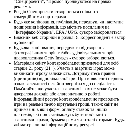
"Спецпроекти", "Промо" публікуються на правах
реклами.
Розділ Спецпроекти створюється спільно з
комерційними партнерами.
Будь яке копіювання, публікація, передрук, чи наступне
поширення інформації, що містить посилання на
"Інтерфакс-Україна", EPA / UPG, суворо забороняється.
Власник веб-сторінки в розділі Я-Корреспондент є автор
публікації.
Будь-яке копіювання, передрук та відтворення
фотографічних творів та/або аудіовізуальних творів
правовласника Getty Images - суворо забороняється.
Матеріали сайту korrespondent.net призначені для осіб
старше 21 року (21+). Участь в азартних іграх може
викликати ігрову залежність. Дотримуйтесь правил
(принципів) відповідальної гри. При виявленні перших
ознак залежності негайно зверніться до спеціаліста.
Пам'ятайте, що участь в азартних іграх не може бути
джерелом доходів або альтернативою роботі.
Інформаційний ресурс korrespondent.net не проводить
ігри на реальні та/або віртуальні гроші, також сайт не
приймає ні в якій формі оплату ставок та інших
платежів, які пов’язані/можуть бути пов’язані з
азартними іграми, букмекерами чи тоталізаторами. Будь-
які матеріали на інформаційному ресурсі