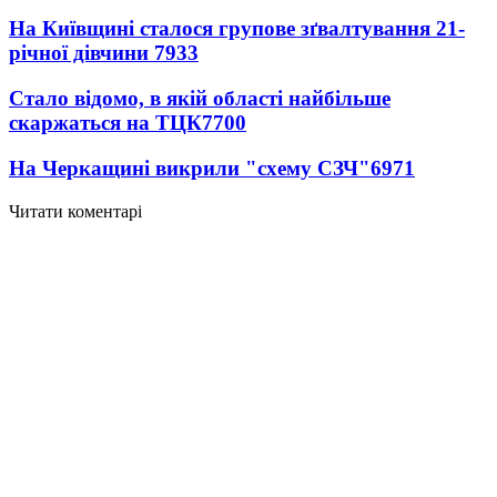
На Київщині сталося групове зґвалтування 21-
річної дівчини
7933
Стало відомо, в якій області найбільше
скаржаться на ТЦК
7700
На Черкащині викрили "схему СЗЧ"
6971
Читати коментарі