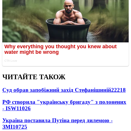
ЧИТАЙТЕ ТАКОЖ
Суд обрав запобіжний захід Стефанішиній
22218
РФ створила "українську бригаду" з полонених
- ISW
11026
Україна поставила Путіна перед дилемою -
ЗМІ
10725