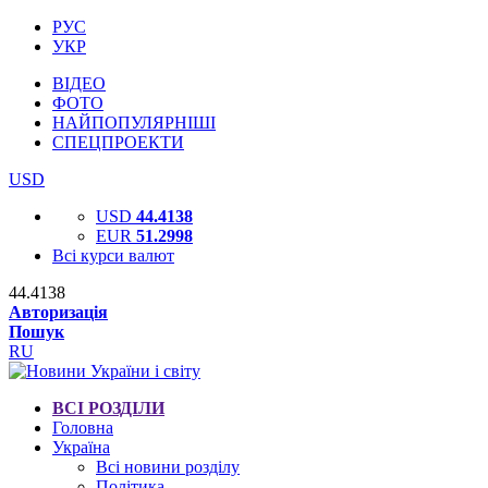
РУС
УКР
ВІДЕО
ФОТО
НАЙПОПУЛЯРНІШІ
СПЕЦПРОЕКТИ
USD
USD
44.4138
EUR
51.2998
Всі курси валют
44.4138
Авторизація
Пошук
RU
ВСІ РОЗДІЛИ
Головна
Україна
Всі новини розділу
Політика