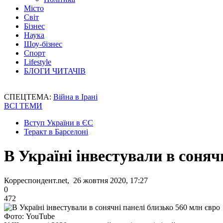
Місто
Світ
Бізнес
Наука
Шоу-бізнес
Спорт
Lifestyle
БЛОГИ ЧИТАЧІВ
СПЕЦТЕМА:
Війна в Ірані
ВСІ ТЕМИ
Вступ України в ЄС
Теракт в Барселоні
В Україні інвестували в соняч
Корреспондент.net, 26 жовтня 2020, 17:27
0
472
Фото: YouTube