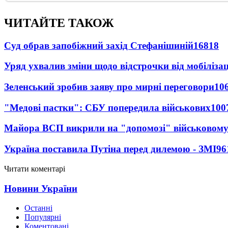
ЧИТАЙТЕ ТАКОЖ
Суд обрав запобіжний захід Стефанішиній
16818
Уряд ухвалив зміни щодо відстрочки від мобілізац
Зеленський зробив заяву про мирні переговори
10
"Медові пастки": СБУ попередила військових
100
Майора ВСП викрили на "допомозі" військовому
Україна поставила Путіна перед дилемою - ЗМІ
96
Читати коментарі
Новини України
Останні
Популярні
Коментовані