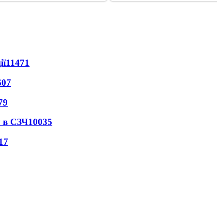
ії
11471
607
79
 в СЗЧ
10035
17