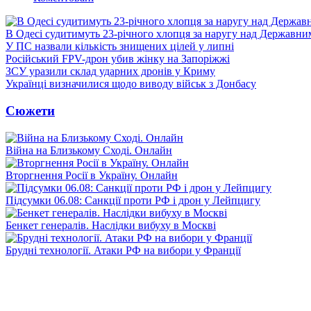
В Одесі судитимуть 23-річного хлопця за наругу над Державн
У ПС назвали кількість знищених цілей у липні
Російський FPV-дрон убив жінку на Запоріжжі
ЗСУ уразили склад ударних дронів у Криму
Українці визначилися щодо виводу військ з Донбасу
Сюжети
Війна на Близькому Сході. Онлайн
Вторгнення Росії в Україну. Онлайн
Підсумки 06.08: Санкції проти РФ і дрон у Лейпцигу
Бенкет генералів. Наслідки вибуху в Москві
Брудні технології. Атаки РФ на вибори у Франції