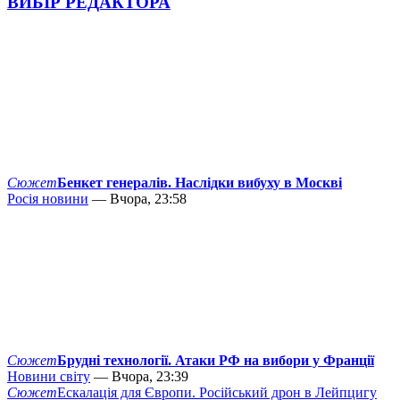
ВИБІР РЕДАКТОРА
Сюжет
Бенкет генералів. Наслідки вибуху в Москві
Росія новини
— Вчора, 23:58
Сюжет
Брудні технології. Атаки РФ на вибори у Франції
Новини світу
— Вчора, 23:39
Сюжет
Ескалація для Європи. Російський дрон в Лейпцигу