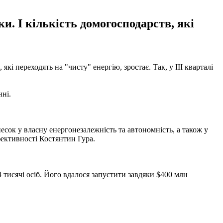
и. І кількість домогосподарств, які
кі переходять на "чисту" енергію, зростає. Так, у III кварталі
нні.
есок у власну енергонезалежність та автономність, а також у
фективності Костянтин Гура.
4 тисячі осіб. Його вдалося запустити завдяки $400 млн