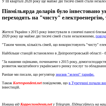
У III кварталі 2020 року ще майже дві тисячі сімей стали неза
Півмільярда доларів було інвестовано ук
переходять на "чисту" електроенергію, 
Жителі України з 2015 року інвестували в сонячні панелі близько
2020 року ще майже дві тисячі сімей стали незалежними,
повід
"Таким чином, кількість сімей, що використовують "чисту" елект
Найбільше станцій встановлено в Дніпропетровській області - 
"За нашими оцінками, починаючи з 2015 року, домогосподарства 
розвиток масштабного українського ринку послуг та обладнання
Раніше ми писали, що регулятор
знизив "зелені" тарифи.
Також
Korrespondent.net
повідомляв, що
в Туреччині почали ви
інвестицій.
Новини від
Корреспондент.net
у Telegram. Підписуйтесь на на