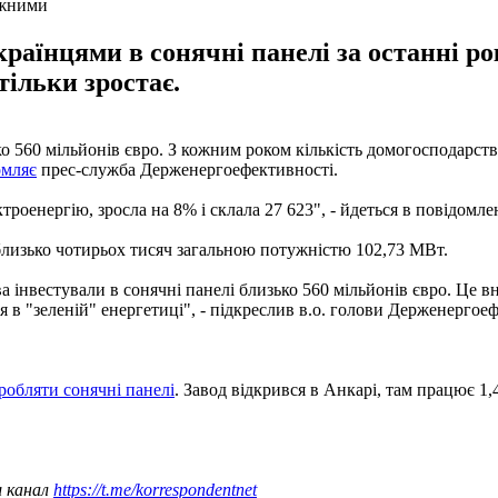
лежними
раїнцями в сонячні панелі за останні рок
тільки зростає.
 560 мільйонів євро. З кожним роком кількість домогосподарств, я
омляє
прес-служба Держенергоефективності.
роенергію, зросла на 8% і склала 27 623", - йдеться в повідомле
близько чотирьох тисяч загальною потужністю 102,73 МВт.
інвестували в сонячні панелі близько 560 мільйонів євро. Це вн
 в "зеленій" енергетиці", - підкреслив в.о. голови Держенергое
робляти сонячні панелі
. Завод відкрився в Анкарі, там працює 1,
ш канал
https://t.me/korrespondentnet