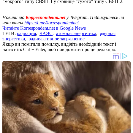
"мокрого" типу СВЯП-1 у сховище "сухого" типу СВЯП-2.
Новини від
Корреспондент.net
у Telegram. Підписуйтесь на
наш канал
https://t.me/korrespondentnet
Читайте Korrespondent.net в Google News
ТЕГИ:
радиация
,
ЧАЭС
,
атомная энергетика
,
ядерная
энергетика
,
радиоактивное загрязнение
Якщо ви помітили помилку, виділіть необхідний текст і
натисніть Ctrl + Enter, щоб повідомити про це редакцію.