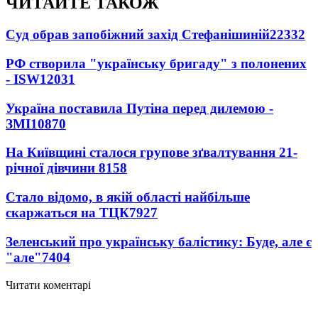
ЧИТАЙТЕ ТАКОЖ
Суд обрав запобіжний захід Стефанішиній
22332
РФ створила "українську бригаду" з полонених
- ISW
12031
Україна поставила Путіна перед дилемою -
ЗМІ
10870
На Київщині сталося групове зґвалтування 21-
річної дівчини
8158
Стало відомо, в якій області найбільше
скаржаться на ТЦК
7927
Зеленський про українську балістику: Буде, але є
"але"
7404
Читати коментарі