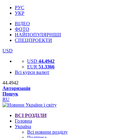
РУС
УКР
ВІДЕО
ФОТО
НАЙПОПУЛЯРНІШІ
СПЕЦПРОЕКТИ
USD
USD
44.4942
EUR
51.3366
Всі курси валют
44.4942
Авторизація
Пошук
RU
ВСІ РОЗДІЛИ
Головна
Україна
Всі новини розділу
Політика