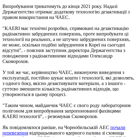
Випробування триватимуть до кінця 2021 року. Надалі
Держагентство отримає додаткову технологію дезактивації з
правом використання на ЧАЕС.
"KAERI має технічні розробки, спрямовані на дезактивацію
радіоактивно забруднених поверхонь, проте випробувати ці
технології на реальних, а не штучно забруднених поверхнях,
не може, оскільки подібні забруднення в Кореї на сьогодні
відсутні", - пояснив заступник директора Держагентства з
поводження з радіоактивними відходами Олександр
Скоморохов.
У той же час, керівництво ЧАЕС, виконуючи виведення з
експлуатації, постійно шукає кошти і технології, які дозволять,
з одного боку, якісно дезактивувати матеріали, а з іншого -
суттєво зменшити кількість радіоактивних відходів, що
утворюються в цьому процесі.
"Таким чином, майданчик ЧАЕС є свого роду лабораторним
полігоном для випробування запропонованої фахівцями
KAERI технології", - резюмував Скоморохов.
Як повідомлялося раніше, на Чорнобильській АЕС
почали
перевезення
відпрацьованого ядерного палива зі сховища