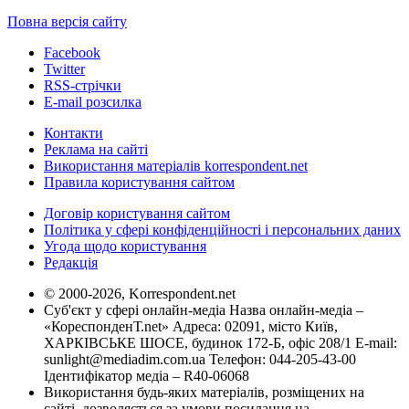
Повна версія сайту
Facebook
Twitter
RSS-стрічки
E-mail розсилка
Контакти
Реклама на сайті
Використання матеріалів korrespondent.net
Правила користування сайтом
Договір користування сайтом
Політика у сфері конфіденційності і персональних даних
Угода щодо користування
Редакція
© 2000-2026, Korrespondent.net
Суб'єкт у сфері онлайн-медіа Назва онлайн-медіа –
«КореспонденТ.net» Адреса: 02091, місто Київ,
ХАРКІВСЬКЕ ШОСЕ, будинок 172-Б, офіс 208/1 E-mail:
sunlight@mediadim.com.ua
Телефон: 044-205-43-00
Ідентифікатор медіа – R40-06068
Використання будь-яких матеріалів, розміщених на
сайті, дозволяється за умови посилання на