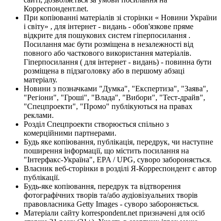
Корреспондент.net.
При копіюванні матеріалів зі сторінки « Новини України
і світу» , для інтернет - видань - обов'язкове пряме
відкрите для пошукових систем гіперпосилання .
Посилання має бути розміщена в незалежності від
повного або часткового використання матеріалів.
Гіперпосилання ( для інтернет - видань) - повинна бути
розміщена в підзаголовку або в першому абзаці
матеріалу.
Новини з позначками "Думка", "Експертиза", "Заява",
"Регіони", "Гроші", "Влада", "Вибори", "Тест-драйв",
"Спецпроекти", "Промо" публікуються на правах
реклами.
Розділ Спецпроекти створюється спільно з
комерційними партнерами.
Будь яке копіювання, публікація, передрук, чи наступне
поширення інформації, що містить посилання на
"Інтерфакс-Україна", EPA / UPG, суворо забороняється.
Власник веб-сторінки в розділі Я-Корреспондент є автор
публікації.
Будь-яке копіювання, передрук та відтворення
фотографічних творів та/або аудіовізуальних творів
правовласника Getty Images - суворо забороняється.
Матеріали сайту korrespondent.net призначені для осіб