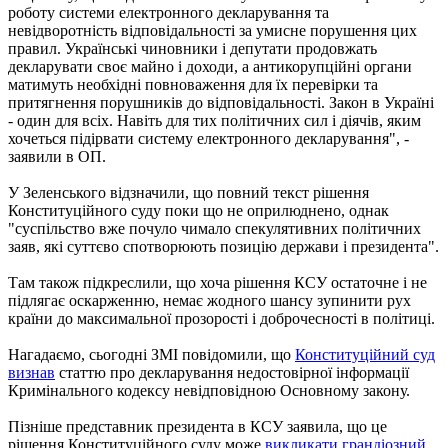
роботу системи електронного декларування та
невідворотність відповідальності за умисне порушення цих
правил. Українські чиновники і депутати продовжать
декларувати своє майно і доходи, а антикорупційні органи
матимуть необхідні повноваження для їх перевірки та
притягнення порушників до відповідальності. Закон в Україні
- один для всіх. Навіть для тих політичних сил і діячів, яким
хочеться підірвати систему електронного декларування", -
заявили в ОП.
У Зеленського відзначили, що повний текст рішення
Конституційного суду поки що не оприлюднено, однак
"суспільство вже почуло чимало спекулятивних політичних
заяв, які суттєво спотворюють позицію держави і президента".
Там також підкреслили, що хоча рішення КСУ остаточне і не
підлягає оскарженню, немає жодного шансу зупинити рух
країни до максимальної прозорості і доброчесності в політиці.
Нагадаємо, сьогодні ЗМІ повідомили, що
Конституційний суд
визнав
статтю про декларування недостовірної інформації
Кримінального кодексу невідповідною Основному закону.
Пізніше представник президента в КСУ заявила, що це
рішення Конституційного суду може
викликати грандіозний