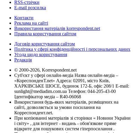
RSS-стрічки
E-mail розсилка
Контакти
Реклама на сайті
Використання матеріалів korrespondent.net
Правила користування сайтом
Договір користування сайтом
Політика у сфері конфіденційності і персональних даних
Угода щодо користування
Редакція
© 2000-2026, Korrespondent.net
Суб'єкт у сфері онлайн-медіа Назва онлайн-медіа –
«КореспонденТ.net» Адреса: 02091, місто Київ,
ХАРКІВСЬКЕ ШОСЕ, будинок 172-Б, офіс 208/1 E-mail:
sunlight@mediadim.com.ua
Телефон: 044-205-43-00
Ідентифікатор медіа – R40-06068
Використання будь-яких матеріалів, розміщених на
сайті, дозволяється за умови посилання на
Корреспондент.net.
При копіюванні матеріалів зі сторінки « Новини України
і світу» , для інтернет - видань - обов'язкове пряме
відкрите для пошукових систем гіперпосилання .