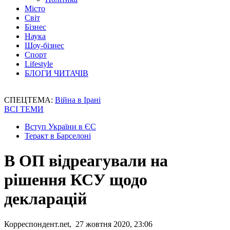
Місто
Світ
Бізнес
Наука
Шоу-бізнес
Спорт
Lifestyle
БЛОГИ ЧИТАЧІВ
СПЕЦТЕМА:
Війна в Ірані
ВСІ ТЕМИ
Вступ України в ЄС
Теракт в Барселоні
В ОП відреагували на
рішення КСУ щодо
декларацій
Корреспондент.net, 27 жовтня 2020, 23:06