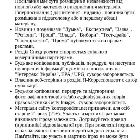
Посилання має бути розміщена в незалежності від
повного або часткового використання матеріалів.
Гіперпосилання ( для інтернет - видань) - повинна бути
розміщена в підзаголовку або в першому абзаці
матеріалу.
Новини з позначками "Думка", "Експертиза", "Заява",
"Регіони", "Гроші", "Влада", "Вибори", "Тест-драйв",
"Спецпроекти", "Промо" публікуються на правах
реклами.
Розділ Спецпроекти створюється спільно з
комерційними партнерами.
Будь яке копіювання, публікація, передрук, чи наступне
поширення інформації, що містить посилання на
"Інтерфакс-Україна", EPA / UPG, суворо забороняється.
Власник веб-сторінки в розділі Я-Корреспондент є автор
публікації.
Будь-яке копіювання, передрук та відтворення
фотографічних творів та/або аудіовізуальних творів
правовласника Getty Images - суворо забороняється.
Матеріали сайту korrespondent.net призначені для осіб
старше 21 року (21+). Участь в азартних іграх може
викликати ігрову залежність. Дотримуйтесь правил
(принципів) відповідальної гри. При виявленні перших
ознак залежності негайно зверніться до спеціаліста.
Пам'ятайте, що участь в азартних іграх не може бути