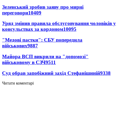
Зеленський зробив заяву про мирні
переговори
10409
Уряд змінив правила обслуговування чоловіків у
консульствах за кордоном
10095
"Медові пастки": СБУ попередила
військових
9887
Майора ВСП викрили на "допомозі"
військовому в СЗЧ
9511
Суд обрав запобіжний захід Стефанішиній
9338
Читати коментарі