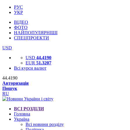
РУС
УКР
ВІДЕО
ФОТО
НАЙПОПУЛЯРНІШІ
СПЕЦПРОЕКТИ
USD
USD
44.4190
EUR
51.3207
Всі курси валют
44.4190
Авторизація
Пошук
RU
ВСІ РОЗДІЛИ
Головна
Україна
Всі новини розділу
Політика