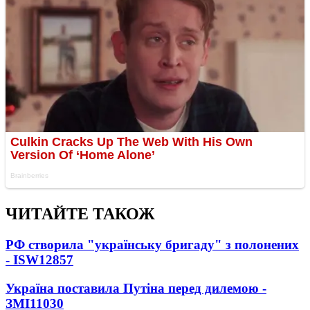
ЧИТАЙТЕ ТАКОЖ
РФ створила "українську бригаду" з полонених
- ISW
12857
Україна поставила Путіна перед дилемою -
ЗМІ
11030