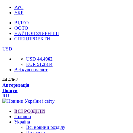
РУС
УКР
ВІДЕО
ФОТО
НАЙПОПУЛЯРНІШІ
СПЕЦПРОЕКТИ
USD
USD
44.4962
EUR
51.3814
Всі курси валют
44.4962
Авторизація
Пошук
RU
ВСІ РОЗДІЛИ
Головна
Україна
Всі новини розділу
Політика