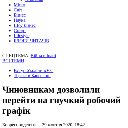
Місто
Світ
Бізнес
Наука
Шоу-бізнес
Спорт
Lifestyle
БЛОГИ ЧИТАЧІВ
СПЕЦТЕМА:
Війна в Ірані
ВСІ ТЕМИ
Вступ України в ЄС
Теракт в Барселоні
Чиновникам дозволили
перейти на гнучкий робочий
графік
Корреспондент.net, 29 жовтня 2020, 18:42