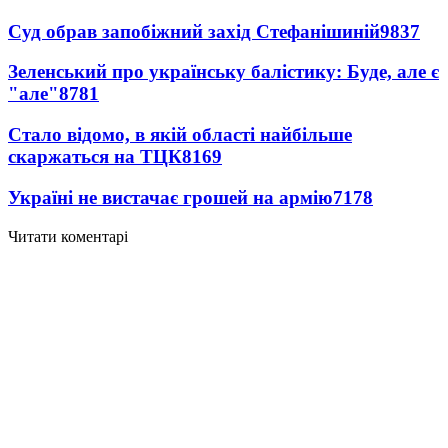
Суд обрав запобіжний захід Стефанішиній
9837
Зеленський про українську балістику: Буде, але є
"але"
8781
Стало відомо, в якій області найбільше
скаржаться на ТЦК
8169
Україні не вистачає грошей на армію
7178
Читати коментарі