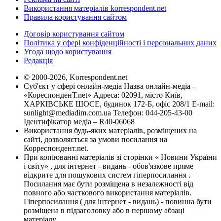
Використання матеріалів korrespondent.net
Правила користування сайтом
Договір користування сайтом
Політика у сфері конфіденційності і персональних даних
Угода щодо користування
Редакція
© 2000-2026, Korrespondent.net
Суб'єкт у сфері онлайн-медіа Назва онлайн-медіа –
«КореспонденТ.net» Адреса: 02091, місто Київ,
ХАРКІВСЬКЕ ШОСЕ, будинок 172-Б, офіс 208/1 E-mail:
sunlight@mediadim.com.ua
Телефон: 044-205-43-00
Ідентифікатор медіа – R40-06068
Використання будь-яких матеріалів, розміщених на
сайті, дозволяється за умови посилання на
Корреспондент.net.
При копіюванні матеріалів зі сторінки « Новини України
і світу» , для інтернет - видань - обов'язкове пряме
відкрите для пошукових систем гіперпосилання .
Посилання має бути розміщена в незалежності від
повного або часткового використання матеріалів.
Гіперпосилання ( для інтернет - видань) - повинна бути
розміщена в підзаголовку або в першому абзаці
матеріалу.