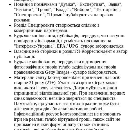
Новини з позначками "Думка", "Експертиза", "Заява",
"Регіони", "Гроші", "Влада", "Вибори", "Тест-драйв",
"Спецпроекти", "Промо" публікуються на правах
реклами.
Розділ Спецпроекти створюється спільно з
комерційними партнерами.
Будь яке копіювання, публікація, передрук, чи наступне
поширення інформації, що містить посилання на
"Інтерфакс-Україна", EPA / UPG, суворо забороняється.
Власник веб-сторінки в розділі Я-Корреспондент є автор
публікації.
Будь-яке копіювання, передрук та відтворення
фотографічних творів та/або аудіовізуальних творів
правовласника Getty Images - суворо забороняється.
Матеріали сайту korrespondent.net призначені для осіб
старше 21 року (21+). Участь в азартних іграх може
викликати ігрову залежність. Дотримуйтесь правил
(принципів) відповідальної гри. При виявленні перших
ознак залежності негайно зверніться до спеціаліста.
Пам'ятайте, що участь в азартних іграх не може бути
джерелом доходів або альтернативою роботі.
Інформаційний ресурс korrespondent.net не проводить
ігри на реальні та/або віртуальні гроші, також сайт не
приймає ні в якій формі оплату ставок та інших
платежів, які пов’язані/можуть бути пов’язані з