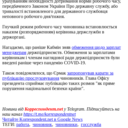
урахуванням необхідності дотримання норми робочого часу,
передбаченого Законом України Про державну службу, або
тривалості встановленого для державного службовця
неповного робочого дня/тижня.
Гнучкий режим робочого часу чиновника встановлюється
наказом (розпорядженням) керівника держслужби в
держоргані.
Нагадаємо, що раніше Кабмін зняв
обмеження щодо зарплат
менеджерам
держпідприємств. Обмеження за зарплатами
керівникам і членам наглядової ради держпідприємств були
введені раніше через пандемію COVID-19.
Також повідомлялося, що Єрмак
запропонував карати за
публікацію прослуховування
чиновників. Глава Офісу
президента сприймає публікацію таких розмов "як пряме
порушення національної безпеки країни".
Новини від
Корреспондент.net
у Telegram. Підписуйтесь на
наш канал
https://t.me/korrespondentnet
Читайте Korrespondent.net в Google News
ТЕГИ:
работа
,
чиновник
,
чиновники
,
госслужба