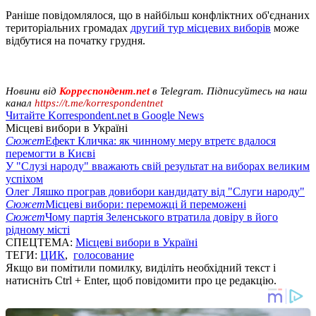
Раніше повідомлялося, що в найбільш конфліктних об'єднаних
територіальних громадах
другий тур місцевих виборів
може
відбутися на початку грудня.
Новини від
Корреспондент.net
в Telegram. Підписуйтесь на наш
канал
https://t.me/korrespondentnet
Читайте Korrespondent.net в Google News
Місцеві вибори в Україні
Сюжет
Ефект Кличка: як чинному меру втретє вдалося
перемогти в Києві
У "Слузі народу" вважають свій результат на виборах великим
успіхом
Олег Ляшко програв довибори кандидату від "Слуги народу"
Сюжет
Місцеві вибори: переможці й переможені
Сюжет
Чому партія Зеленського втратила довіру в його
рідному місті
СПЕЦТЕМА:
Місцеві вибори в Україні
ТЕГИ:
ЦИК
,
голосование
Якщо ви помітили помилку, виділіть необхідний текст і
натисніть Ctrl + Enter, щоб повідомити про це редакцію.