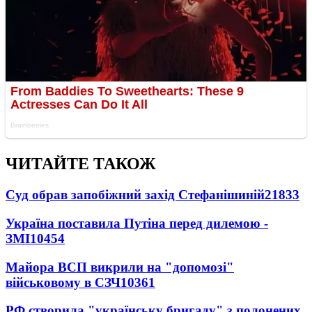
ЧИТАЙТЕ ТАКОЖ
Суд обрав запобіжний захід Стефанішиній
21833
Україна поставила Путіна перед дилемою -
ЗМІ
10454
Майора ВСП викрили на "допомозі"
військовому в СЗЧ
10361
РФ створила "українську бригаду" з полонених