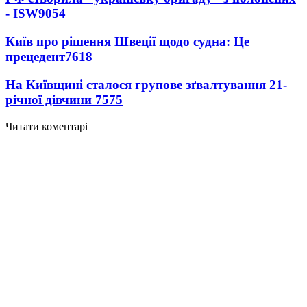
- ISW
9054
Київ про рішення Швеції щодо судна: Це
прецедент
7618
На Київщині сталося групове зґвалтування 21-
річної дівчини
7575
Читати коментарі