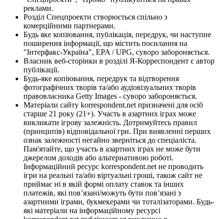
реклами.
Розділ Спецпроекти створюється спільно з
комерційними партнерами.
Будь яке копіювання, публікація, передрук, чи наступне
поширення інформації, що містить посилання на
"Інтерфакс-Україна", EPA / UPG, суворо забороняється.
Власник веб-сторінки в розділі Я-Корреспондент є автор
публікації.
Будь-яке копіювання, передрук та відтворення
фотографічних творів та/або аудіовізуальних творів
правовласника Getty Images - суворо забороняється.
Матеріали сайту korrespondent.net призначені для осіб
старше 21 року (21+). Участь в азартних іграх може
викликати ігрову залежність. Дотримуйтесь правил
(принципів) відповідальної гри. При виявленні перших
ознак залежності негайно зверніться до спеціаліста.
Пам'ятайте, що участь в азартних іграх не може бути
джерелом доходів або альтернативою роботі.
Інформаційний ресурс korrespondent.net не проводить
ігри на реальні та/або віртуальні гроші, також сайт не
приймає ні в якій формі оплату ставок та інших
платежів, які пов’язані/можуть бути пов’язані з
азартними іграми, букмекерами чи тоталізаторами. Будь-
які матеріали на інформаційному ресурсі