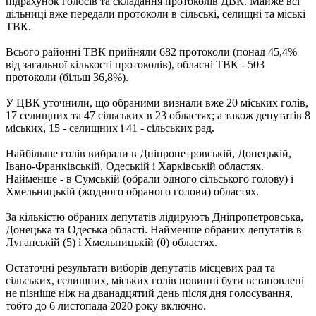
підрахунок голосів та складання протоколів ДВК. Майже всі
дільниці вже передали протоколи в сільські, селищні та міські
ТВК.
Всього районні ТВК прийняли 682 протоколи (понад 45,4%
від загальної кількості протоколів), обласні ТВК - 503
протоколи (більш 36,8%).
У ЦВК уточнили, що обраними визнали вже 20 міських голів,
17 селищних та 47 сільських в 23 областях; а також депутатів 8
міських, 15 - селищних і 41 - сільських рад.
Найбільше голів вибрали в Дніпропетровській, Донецькій,
Івано-Франківській, Одеській і Харківській областях.
Найменше - в Сумській (обрали одного сільського голову) і
Хмельницькій (жодного обраного голови) областях.
За кількістю обраних депутатів лідирують Дніпропетровська,
Донецька та Одеська області. Найменше обраних депутатів в
Луганській (5) і Хмельницькій (0) областях.
Остаточні результати виборів депутатів місцевих рад та
сільських, селищних, міських голів повинні бути встановлені
не пізніше ніж на дванадцятий день після дня голосування,
тобто до 6 листопада 2020 року включно.