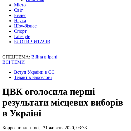
Місто
Світ
Бізнес
Наука
Шоу-бізнес
Спорт
Lifestyle
БЛОГИ ЧИТАЧІВ
СПЕЦТЕМА:
Війна в Ірані
ВСІ ТЕМИ
Вступ України в ЄС
Теракт в Барселоні
ЦВК оголосила перші
результати місцевих виборів
в Україні
Корреспондент.net, 31 жовтня 2020, 03:33