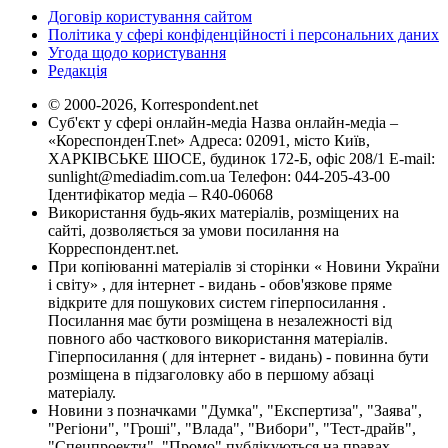
Договір користування сайтом
Політика у сфері конфіденційності і персональних даних
Угода щодо користування
Редакція
© 2000-2026, Korrespondent.net
Суб'єкт у сфері онлайн-медіа Назва онлайн-медіа –
«КореспонденТ.net» Адреса: 02091, місто Київ,
ХАРКІВСЬКЕ ШОСЕ, будинок 172-Б, офіс 208/1 E-mail:
sunlight@mediadim.com.ua
Телефон: 044-205-43-00
Ідентифікатор медіа – R40-06068
Використання будь-яких матеріалів, розміщених на
сайті, дозволяється за умови посилання на
Корреспондент.net.
При копіюванні матеріалів зі сторінки « Новини України
і світу» , для інтернет - видань - обов'язкове пряме
відкрите для пошукових систем гіперпосилання .
Посилання має бути розміщена в незалежності від
повного або часткового використання матеріалів.
Гіперпосилання ( для інтернет - видань) - повинна бути
розміщена в підзаголовку або в першому абзаці
матеріалу.
Новини з позначками "Думка", "Експертиза", "Заява",
"Регіони", "Гроші", "Влада", "Вибори", "Тест-драйв",
"Спецпроекти", "Промо" публікуються на правах