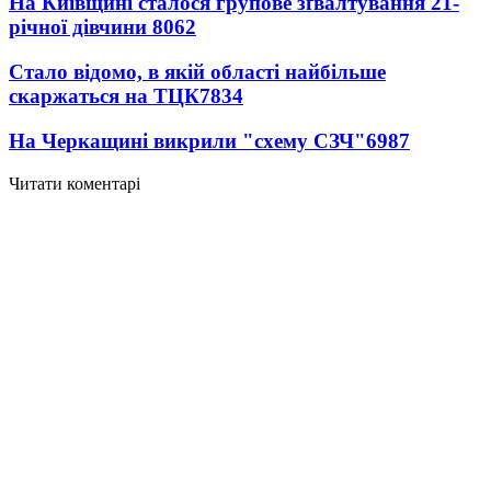
На Київщині сталося групове зґвалтування 21-
річної дівчини
8062
Стало відомо, в якій області найбільше
скаржаться на ТЦК
7834
На Черкащині викрили "схему СЗЧ"
6987
Читати коментарі