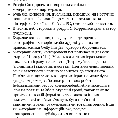
Розділ Спецпроекти створюється спільно з
комерційними партнерами.
Будь яке копіювання, публікація, передрук, чи наступне
поширення інформації, що містить посилання на
"Інтерфакс-Україна", EPA / UPG, суворо забороняється.
Власник веб-сторінки в розділі Я-Корреспондент є автор
публікації.
Будь-яке копіювання, передрук та відтворення
фотографічних творів та/або аудіовізуальних творів
правовласника Getty Images - суворо забороняється.
Матеріали сайту korrespondent.net призначені для осіб
старше 21 року (21+). Участь в азартних іграх може
викликати ігрову залежність. Дотримуйтесь правил
(принципів) відповідальної гри. При виявленні перших
ознак залежності негайно зверніться до спеціаліста.
Пам'ятайте, що участь в азартних іграх не може бути
джерелом доходів або альтернативою роботі.
Інформаційний ресурс korrespondent.net не проводить
ігри на реальні та/або віртуальні гроші, також сайт не
приймає ні в якій формі оплату ставок та інших
платежів, які пов’язані/можуть бути пов’язані з
азартними іграми, букмекерами чи тоталізаторами. Будь-
які матеріали на інформаційному ресурсі
korrespondent.net публікуються виключно в