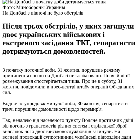
Фото: Минобороны Украины
На Донбасі з півночі не було обстрілів
Після трьох обстрілів, у яких загинули
двоє українських військових і
екстреного засідання ТКГ, сепаратисти
дотримуються домовленостей.
З початку поточної доби, 31 жовтня, порушень режиму
припинення вогню на Донбасі не зафіксовано. По всій лінії
розмежування спостерігається тиша. Про це в суботу, 31
жовтня, повідомили в прес-центрі штабу операції Об'єднаних
сил.
Водночас упродовж минулої доби, 30 жовтня, сепаратисти
тричі порушили домовленості щодо перемир'я.
Так, недалеко від населеного пункту Водяне противник двічі
вів вогонь з гранатометів різних систем і стрілецької зброї,
внаслідок чого двоє військовослужбовців загинули. На
вогневі провокації супротивника українські підрозділи дали