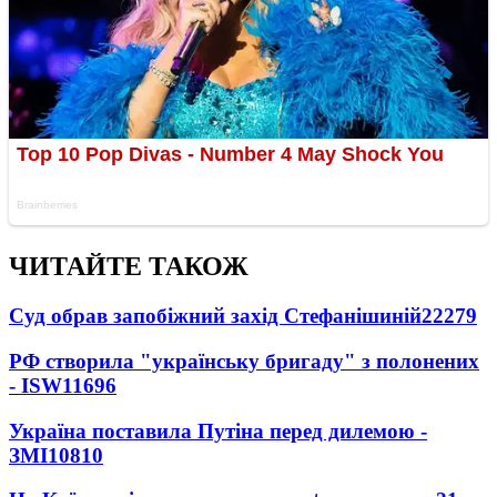
ЧИТАЙТЕ ТАКОЖ
Суд обрав запобіжний захід Стефанішиній
22279
РФ створила "українську бригаду" з полонених
- ISW
11696
Україна поставила Путіна перед дилемою -
ЗМІ
10810