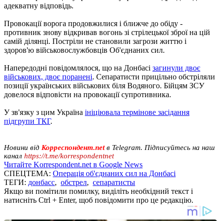
адекватну відповідь.
Провокації ворога продовжилися і ближче до обіду -
противник знову відкривав вогонь зі стрілецької зброї на цій
самій ділянці. Постріли не становили загрози життю і
здоров'ю військовослужбовців Об'єднаних сил.
Напередодні повідомлялося, що на Донбасі
загинули двоє
військових, двоє поранені
. Сепаратисти прицільно обстріляли
позиції українських військових біля Водяного. Бійцям ЗСУ
довелося відповісти на провокації супротивника.
У зв'язку з цим Україна
ініціювала термінове засідання
підгрупи ТКГ
.
Новини від
Корреспондент.net
в Telegram. Підписуйтесь на наш
канал
https://t.me/korrespondentnet
Читайте Korrespondent.net в Google News
СПЕЦТЕМА:
Операція об'єднаних сил на Донбасі
ТЕГИ:
донбасс
,
обстрел
,
сепаратисты
Якщо ви помітили помилку, виділіть необхідний текст і
натисніть Ctrl + Enter, щоб повідомити про це редакцію.