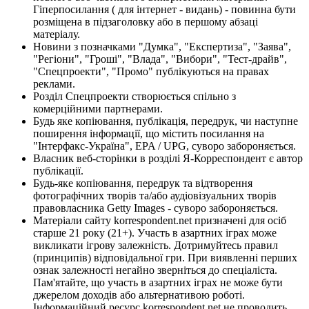
Гіперпосилання ( для інтернет - видань) - повинна бути
розміщена в підзаголовку або в першому абзаці
матеріалу.
Новини з позначками "Думка", "Експертиза", "Заява",
"Регіони", "Гроші", "Влада", "Вибори", "Тест-драйв",
"Спецпроекти", "Промо" публікуються на правах
реклами.
Розділ Спецпроекти створюється спільно з
комерційними партнерами.
Будь яке копіювання, публікація, передрук, чи наступне
поширення інформації, що містить посилання на
"Інтерфакс-Україна", EPA / UPG, суворо забороняється.
Власник веб-сторінки в розділі Я-Корреспондент є автор
публікації.
Будь-яке копіювання, передрук та відтворення
фотографічних творів та/або аудіовізуальних творів
правовласника Getty Images - суворо забороняється.
Матеріали сайту korrespondent.net призначені для осіб
старше 21 року (21+). Участь в азартних іграх може
викликати ігрову залежність. Дотримуйтесь правил
(принципів) відповідальної гри. При виявленні перших
ознак залежності негайно зверніться до спеціаліста.
Пам'ятайте, що участь в азартних іграх не може бути
джерелом доходів або альтернативою роботі.
Інформаційний ресурс korrespondent.net не проводить