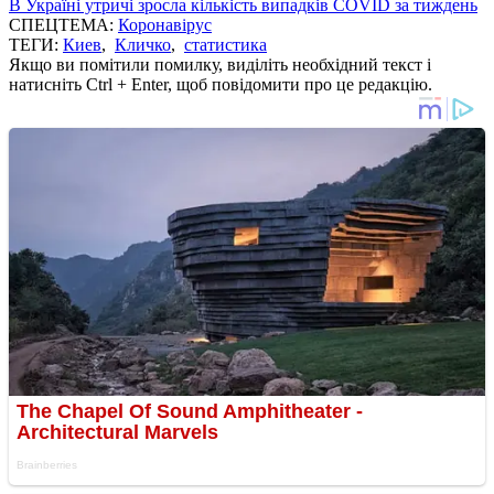
В Україні утричі зросла кількість випадків COVID за тиждень
СПЕЦТЕМА:
Коронавірус
ТЕГИ:
Киев
,
Кличко
,
статистика
Якщо ви помітили помилку, виділіть необхідний текст і
натисніть Ctrl + Enter, щоб повідомити про це редакцію.