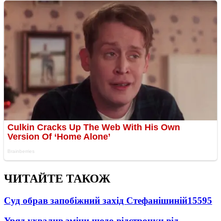
ЧИТАЙТЕ ТАКОЖ
Суд обрав запобіжний захід Стефанішиній
15595
Уряд ухвалив зміни щодо відстрочки від