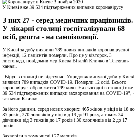
У Києві вже 39 534 підтверджених випадки коронавірусу
З них 27 - серед медичних працівників.
У лікарні столиці госпіталізували 68
осіб, решта - на самоізоляції.
У Києві за добу виявили 789 нових випадків коронавірусної
інфекції, 12 пацієнтів померли. Про це у вівторок, 3
листопада, повідомив мер Києва Віталій Кличко в Telegram-
каналі.
"Вірус в столиці не відступає. Упродовж минулої доби у Києві
виявили 789 випадків COVID-19. Померли 12 осіб. Всього
коронавірус забрав життя 799 киян. На сьогодні в столиці вже
39 534 підтверджених випадки захворювання на COVID-19", -
зазначив Кличко.
За його даними, серед нових хворих: 465 жінок у віці від 18 до
85 років, 270 чоловіків у віці від 19 до 91 року, а також 24
дівчинки від 3 тижнів до 17 років і 30 хлопчиків від 2 до 17
років.
Захворіли в тому числі і 27 медиків.