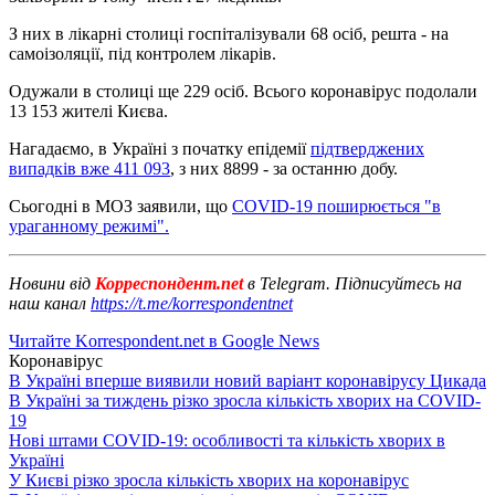
З них в лікарні столиці госпіталізували 68 осіб, решта - на
самоізоляції, під контролем лікарів.
Одужали в столиці ще 229 осіб. Всього коронавірус подолали
13 153 жителі Києва.
Нагадаємо, в Україні з початку епідемії
підтверджених
випадків вже 411 093
, з них 8899 - за останню добу.
Сьогодні в МОЗ заявили, що
COVID-19 поширюється "в
ураганному режимі".
Новини від
Корреспондент.net
в Telegram. Підписуйтесь на
наш канал
https://t.me/korrespondentnet
Читайте Korrespondent.net в Google News
Коронавірус
В Україні вперше виявили новий варіант коронавірусу Цикада
В Україні за тиждень різко зросла кількість хворих на COVID-
19
Нові штами COVID-19: особливості та кількість хворих в
Україні
У Києві різко зросла кількість хворих на коронавірус