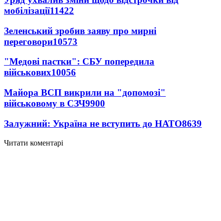
мобілізації
11422
Зеленський зробив заяву про мирні
переговори
10573
"Медові пастки": СБУ попередила
військових
10056
Майора ВСП викрили на "допомозі"
військовому в СЗЧ
9900
Залужний: Україна не вступить до НАТО
8639
Читати коментарі