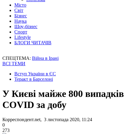
Місто
Світ
Бізнес
Наука
Шоу-бізнес
Спорт
Lifestyle
БЛОГИ ЧИТАЧІВ
СПЕЦТЕМА:
Війна в Ірані
ВСІ ТЕМИ
Вступ України в ЄС
Теракт в Барселоні
У Києві майже 800 випадків
COVID за добу
Корреспондент.net, 3 листопада 2020, 11:24
0
273