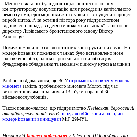
"Менше ніж за рік було доопрацьовано технологічну і
конструкторську документацію для проведення капітального
ремонту і модернізації пожежних машин і запущений процес
виробництва. А за останні півтора року підприємством
відновлено понад два десятки пожежних танків", - розповів
директор Львівського бронетанкового заводу Віктор
Андрощук.
Пожежні машини зазнали істотних конструктивних змін. На
модернізованих пожежних танках було встановлено нове
гідравлічне обладнання європейського виробництва,
бульдозерне обладнання та механізм підйому кузова машини.
Раніше повідомлялося, що ЗСУ
отримають оновлену модель
міномета
замість проблемного міномета Молот, під час
використання якого загинули 13 і були поранені 30
військовослужбовців.
Також повідомлялося, що підприємство
Львівський державний
авіаційно-ремонтний завод
передало військовим ще один
модернізований винищувач
МіГ-29МУ1.
Новини від
Корреспондент.net
у Telegram. Підписуйтесь на