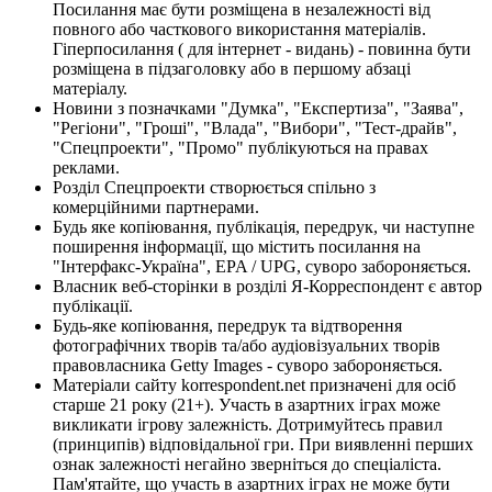
Посилання має бути розміщена в незалежності від
повного або часткового використання матеріалів.
Гіперпосилання ( для інтернет - видань) - повинна бути
розміщена в підзаголовку або в першому абзаці
матеріалу.
Новини з позначками "Думка", "Експертиза", "Заява",
"Регіони", "Гроші", "Влада", "Вибори", "Тест-драйв",
"Спецпроекти", "Промо" публікуються на правах
реклами.
Розділ Спецпроекти створюється спільно з
комерційними партнерами.
Будь яке копіювання, публікація, передрук, чи наступне
поширення інформації, що містить посилання на
"Інтерфакс-Україна", EPA / UPG, суворо забороняється.
Власник веб-сторінки в розділі Я-Корреспондент є автор
публікації.
Будь-яке копіювання, передрук та відтворення
фотографічних творів та/або аудіовізуальних творів
правовласника Getty Images - суворо забороняється.
Матеріали сайту korrespondent.net призначені для осіб
старше 21 року (21+). Участь в азартних іграх може
викликати ігрову залежність. Дотримуйтесь правил
(принципів) відповідальної гри. При виявленні перших
ознак залежності негайно зверніться до спеціаліста.
Пам'ятайте, що участь в азартних іграх не може бути