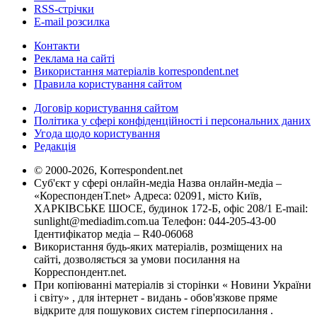
RSS-стрічки
E-mail розсилка
Контакти
Реклама на сайті
Використання матеріалів korrespondent.net
Правила користування сайтом
Договір користування сайтом
Політика у сфері конфіденційності і персональних даних
Угода щодо користування
Редакція
© 2000-2026, Korrespondent.net
Суб'єкт у сфері онлайн-медіа Назва онлайн-медіа –
«КореспонденТ.net» Адреса: 02091, місто Київ,
ХАРКІВСЬКЕ ШОСЕ, будинок 172-Б, офіс 208/1 E-mail:
sunlight@mediadim.com.ua
Телефон: 044-205-43-00
Ідентифікатор медіа – R40-06068
Використання будь-яких матеріалів, розміщених на
сайті, дозволяється за умови посилання на
Корреспондент.net.
При копіюванні матеріалів зі сторінки « Новини України
і світу» , для інтернет - видань - обов'язкове пряме
відкрите для пошукових систем гіперпосилання .