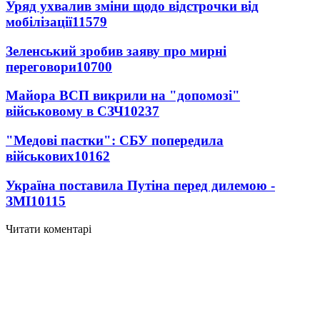
Уряд ухвалив зміни щодо відстрочки від
мобілізації
11579
Зеленський зробив заяву про мирні
переговори
10700
Майора ВСП викрили на "допомозі"
військовому в СЗЧ
10237
"Медові пастки": СБУ попередила
військових
10162
Україна поставила Путіна перед дилемою -
ЗМІ
10115
Читати коментарі