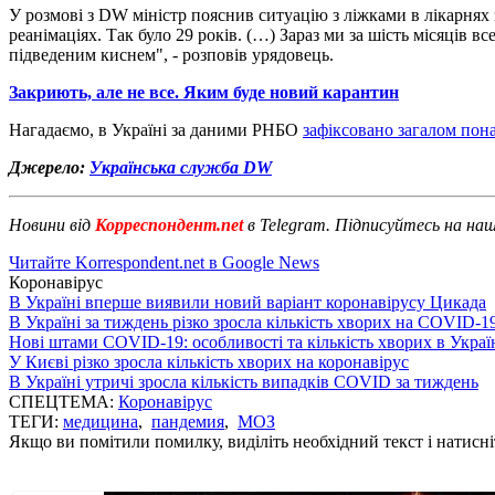
У розмові з DW міністр пояснив ситуацію з ліжками в лікарнях
реанімаціях. Так було 29 років. (…) Зараз ми за шість місяців 
підведеним киснем", - розповів урядовець.
Закриють, але не все. Яким буде новий карантин
Нагадаємо, в Україні за даними РНБО
зафіксовано загалом пона
Джерело:
Українська служба DW
Новини від
Корреспондент.net
в Telegram. Підписуйтесь на на
Читайте Korrespondent.net в Google News
Коронавірус
В Україні вперше виявили новий варіант коронавірусу Цикада
В Україні за тиждень різко зросла кількість хворих на COVID-1
Нові штами COVID-19: особливості та кількість хворих в Украї
У Києві різко зросла кількість хворих на коронавірус
В Україні утричі зросла кількість випадків COVID за тиждень
СПЕЦТЕМА:
Коронавірус
ТЕГИ:
медицина
,
пандемия
,
МОЗ
Якщо ви помітили помилку, виділіть необхідний текст і натисніт