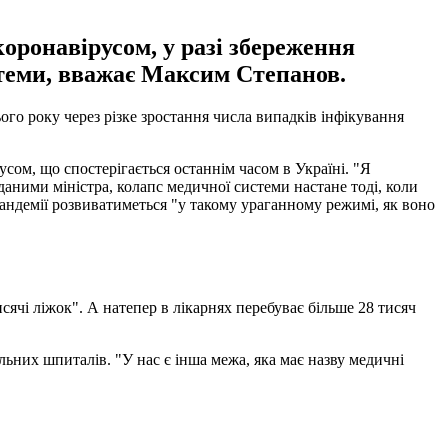
оронавірусом, у разі збереження
теми, вважає Максим Степанов.
го року через різке зростання числа випадків інфікування
сом, що спостерігається останнім часом в Україні. "Я
а даними міністра, колапс медичної системи настане тоді, коли
андемії розвиватиметься "у такому ураганному режимі, як воно
исячі ліжок". А натепер в лікарнях перебуває більше 28 тисяч
ьних шпиталів. "У нас є інша межа, яка має назву медичні