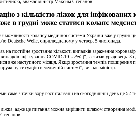
 критичною, вважає міністр Максим Степанов
цію з кількістю ліжок для інфікованих к
же в грудні може статися колапс медсис
 можливості колапсу медичної системи України вже у грудні цьо
'ю Deutsche Welle, оприлюдненому у четвер, 5 листопада.
 на постійне зростання кількості випадків зараження коронавіру
(випадків інфікування COVID-19. -
Ред
.)", - сказав урядовець. З
атися вже наступного місяця. Якщо зростання темпів поширення п
апружену ситуацію в медичній системі", визнав міністр.
и саме з точки зору госпіталізації на сьогоднішній день це 52 т
 ліжка, адже це питання можна вирішити шляхом створення мобіл
 Степанов.