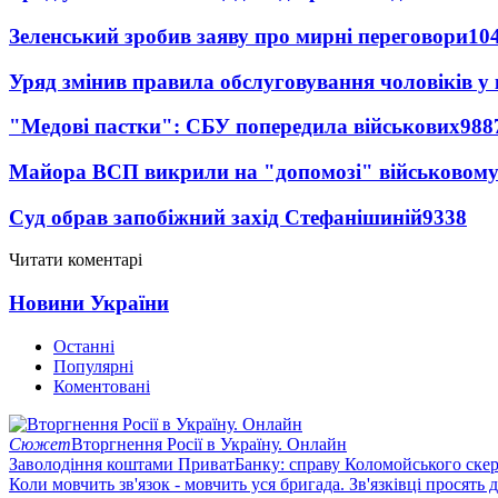
Зеленський зробив заяву про мирні переговори
10
Уряд змінив правила обслуговування чоловіків у
"Медові пастки": СБУ попередила військових
988
Майора ВСП викрили на "допомозі" військовому
Суд обрав запобіжний захід Стефанішиній
9338
Читати коментарі
Новини України
Останні
Популярні
Коментовані
Сюжет
Вторгнення Росії в Україну. Онлайн
Заволодіння коштами ПриватБанку: справу Коломойського скер
Коли мовчить зв'язок - мовчить уся бригада. Зв'язківці просять