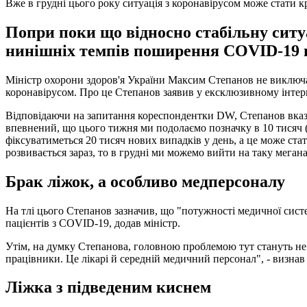
Вже в грудні цього року ситуація з коронавірусом може стати
Попри поки що відносно стабільну ситуа
нинішніх темпів поширення COVID-19 в
Міністр охорони здоров'я України Максим Степанов не виключає
коронавірусом. Про це Степанов заявив у ексклюзивному інтерв
Відповідаючи на запитання кореспондентки DW, Степанов вказав
впевнений, що цього тижня ми подолаємо позначку в 10 тисяч 
фіксуватиметься 20 тисяч нових випадків у день, а це може ст
розвивається зараз, то в грудні ми можемо вийти на таку меган
Брак ліжок, а особливо медперсоналу
На тлі цього Степанов зазначив, що "потужності медичної систем
пацієнтів з COVID-19, додав міністр.
Утім, на думку Степанова, головною проблемою тут стануть не
працівники. Це лікарі й середній медичний персонал", - визнав
Ліжка з підведеним киснем