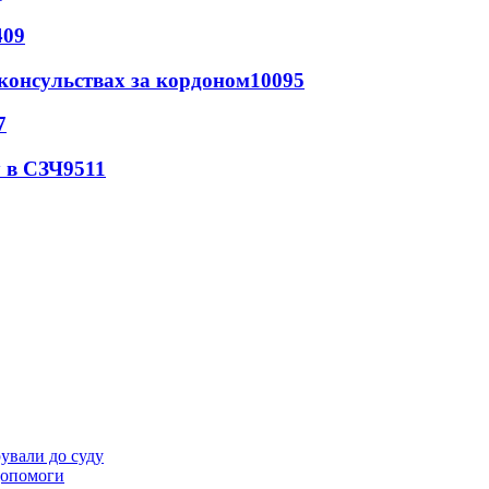
409
 консульствах за кордоном
10095
7
 в СЗЧ
9511
ували до суду
 допомоги