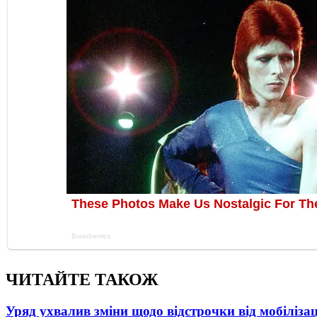
ЧИТАЙТЕ ТАКОЖ
Уряд ухвалив зміни щодо відстрочки від мобілізац