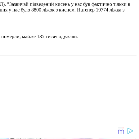
). "Зазвичай підведений кисень у нас був фактично тільки в
рпня у нас було 8800 ліжок з киснем. Натепер 19774 ліжка з
в померли, майже 185 тисяч одужали.