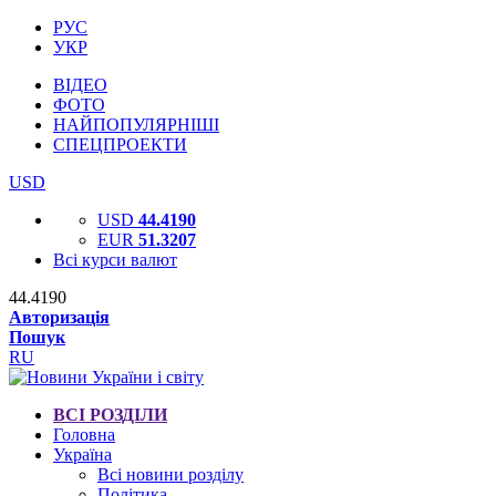
РУС
УКР
ВІДЕО
ФОТО
НАЙПОПУЛЯРНІШІ
СПЕЦПРОЕКТИ
USD
USD
44.4190
EUR
51.3207
Всі курси валют
44.4190
Авторизація
Пошук
RU
ВСІ РОЗДІЛИ
Головна
Україна
Всі новини розділу
Політика