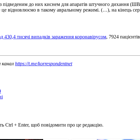
 з підведеним до них киснем для апаратів штучного дихання (ШВЛ
все це відновлюємо в такому авральному режимі. (…), на кінець се
д 430,4 тисячі випадків зараження коронавірусом
, 7924 пацієнті
ш канал
https://t.me/korrespondentnet
9
ні
ь Ctrl + Enter, щоб повідомити про це редакцію.