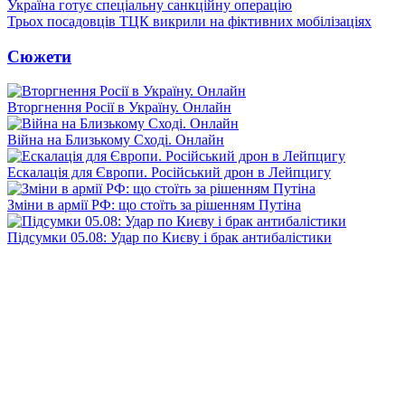
Україна готує спеціальну санкційну операцію
Трьох посадовців ТЦК викрили на фіктивних мобілізаціях
Сюжети
Вторгнення Росії в Україну. Онлайн
Війна на Близькому Сході. Онлайн
Ескалація для Європи. Російський дрон в Лейпцигу
Зміни в армії РФ: що стоїть за рішенням Путіна
Підсумки 05.08: Удар по Києву і брак антибалістики