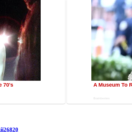
ії
26820