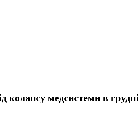
ід колапсу медсистеми в грудні