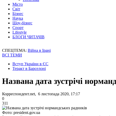
Місто
Світ
Бізнес
Наука
Шоу-бізнес
Спорт
Lifestyle
БЛОГИ ЧИТАЧІВ
СПЕЦТЕМА:
Війна в Ірані
ВСІ ТЕМИ
Вступ України в ЄС
Теракт в Барселоні
Названа дата зустрічі норман
Корреспондент.net, 6 листопада 2020, 17:17
0
311
Фото: president.gov.ua