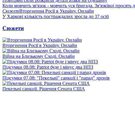
Повітряні сили розкрили деталі атаки на Одещину
Коли мовчить зв'язок - мовчить уся бригада. Зв'язківці просять
Сюжет
Вторгнення Росії в Україну. Онлайн
У Харкові кількість постраждалих зросла до 37 осіб
Сюжети
Вторгнення Росії в Україну. Онлайн
Війна на Близькому Сході. Онлайн
Підсумки 08.08: Patriot буде і мінус два НПЗ
Підсумки 07.08: "Пекельні" санкції і "парад" дронів
Пекельні санкції. Рішення Сената США