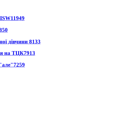
 ISW
11949
850
ної дівчини
8133
ся на ТЦК
7913
 "але"
7259