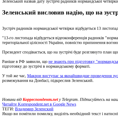
Зеленський назвав дату зустрічі радників нормандської четвірк
Зеленський висловив надію, що на зуст
Зустріч радників нормандської четвірки відбудеться 13 листопа
"13-го листопада відбудеться відеоконференція радників "норма
територіальної цілісності України, повністю припинення вогню 
Президент сподівається, що на зустрічі буде розглянуто план щ
Раніше в РФ заявили, що
не знають про підготовку "нормандсько
підготовку до зустрічі в нормандському форматі.
У той же час,
Макрон виступає за якнайшвидше проведення зус
розмежування на Донбасі, підкреслив Зеленський.
Новини від
Корреспондент.net
у Telegram. Підписуйтесь на на
Читайте Korrespondent.net в Google News
ТЕГИ:
Владимир Зеленский
Якщо ви помітили помилку, виділіть необхідний текст і натисніт