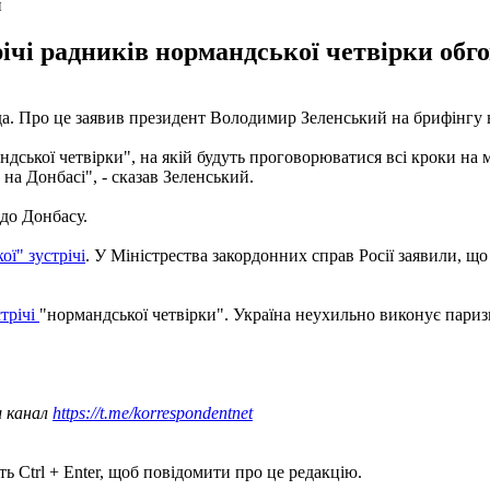
и
річі радників нормандської четвірки обг
да. Про це заявив президент Володимир Зеленський на брифінгу в
ндської четвірки", на якій будуть проговорюватися всі кроки на 
на Донбасі", - сказав Зеленський.
одо Донбасу.
ї" зустрічі
. У Міністрества закордонних справ Росії заявили, що
трічі
"нормандської четвірки". Україна неухильно виконує паризь
ш канал
https://t.me/korrespondentnet
ь Ctrl + Enter, щоб повідомити про це редакцію.