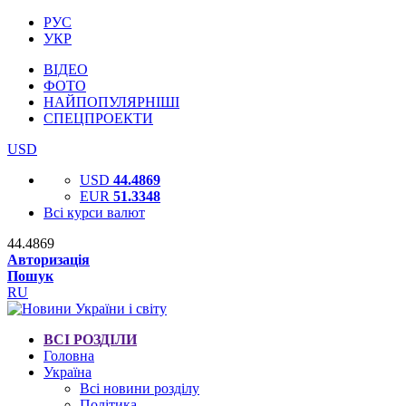
РУС
УКР
ВІДЕО
ФОТО
НАЙПОПУЛЯРНІШІ
СПЕЦПРОЕКТИ
USD
USD
44.4869
EUR
51.3348
Всі курси валют
44.4869
Авторизація
Пошук
RU
ВСІ РОЗДІЛИ
Головна
Україна
Всі новини розділу
Політика