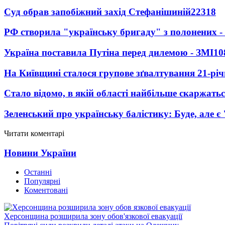
Суд обрав запобіжний захід Стефанішиній
22318
РФ створила "українську бригаду" з полонених -
Україна поставила Путіна перед дилемою - ЗМІ
10
На Київщині сталося групове зґвалтування 21-річ
Стало відомо, в якій області найбільше скаржать
Зеленський про українську балістику: Буде, але є
Читати коментарі
Новини України
Останні
Популярні
Коментовані
Херсонщина розширила зону обов'язкової евакуації