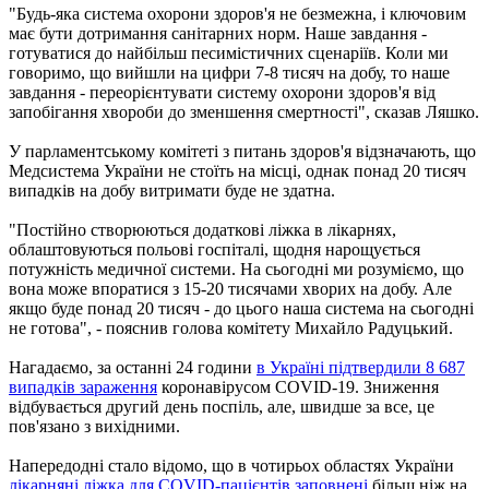
"Будь-яка система охорони здоров'я не безмежна, і ключовим
має бути дотримання санітарних норм. Наше завдання -
готуватися до найбільш песимістичних сценаріїв. Коли ми
говоримо, що вийшли на цифри 7-8 тисяч на добу, то наше
завдання - переорієнтувати систему охорони здоров'я від
запобігання хвороби до зменшення смертності", сказав Ляшко.
У парламентському комітеті з питань здоров'я відзначають, що
Медсистема України не стоїть на місці, однак понад 20 тисяч
випадків на добу витримати буде не здатна.
"Постійно створюються додаткові ліжка в лікарнях,
облаштовуються польові госпіталі, щодня нарощується
потужність медичної системи. На сьогодні ми розуміємо, що
вона може впоратися з 15-20 тисячами хворих на добу. Але
якщо буде понад 20 тисяч - до цього наша система на сьогодні
не готова", - пояснив голова комітету Михайло Радуцький.
Нагадаємо, за останні 24 години
в Україні підтвердили 8 687
випадків зараження
коронавірусом COVID-19. Зниження
відбувається другий день поспіль, але, швидше за все, це
пов'язано з вихідними.
Напередодні стало відомо, що в чотирьох областях України
лікарняні ліжка для COVID-пацієнтів заповнені
більш ніж на