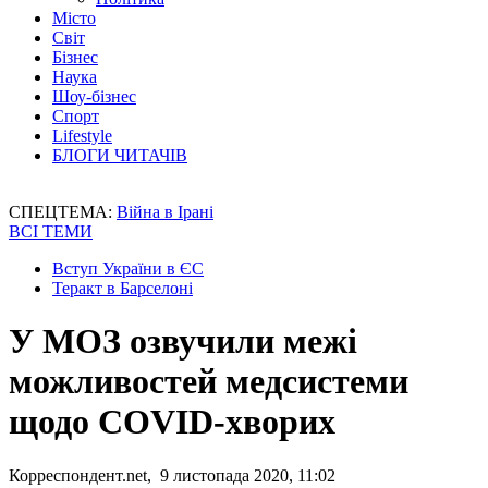
Місто
Світ
Бізнес
Наука
Шоу-бізнес
Спорт
Lifestyle
БЛОГИ ЧИТАЧІВ
СПЕЦТЕМА:
Війна в Ірані
ВСІ ТЕМИ
Вступ України в ЄС
Теракт в Барселоні
У МОЗ озвучили межі
можливостей медсистеми
щодо COVID-хворих
Корреспондент.net, 9 листопада 2020, 11:02