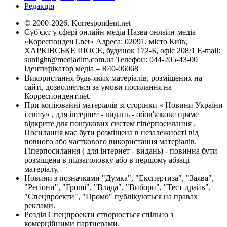
Редакція
© 2000-2026, Korrespondent.net
Суб'єкт у сфері онлайн-медіа Назва онлайн-медіа –
«КореспонденТ.net» Адреса: 02091, місто Київ,
ХАРКІВСЬКЕ ШОСЕ, будинок 172-Б, офіс 208/1 E-mail:
sunlight@mediadim.com.ua
Телефон: 044-205-43-00
Ідентифікатор медіа – R40-06068
Використання будь-яких матеріалів, розміщених на
сайті, дозволяється за умови посилання на
Корреспондент.net.
При копіюванні матеріалів зі сторінки « Новини України
і світу» , для інтернет - видань - обов'язкове пряме
відкрите для пошукових систем гіперпосилання .
Посилання має бути розміщена в незалежності від
повного або часткового використання матеріалів.
Гіперпосилання ( для інтернет - видань) - повинна бути
розміщена в підзаголовку або в першому абзаці
матеріалу.
Новини з позначками "Думка", "Експертиза", "Заява",
"Регіони", "Гроші", "Влада", "Вибори", "Тест-драйв",
"Спецпроекти", "Промо" публікуються на правах
реклами.
Розділ Спецпроекти створюється спільно з
комерційними партнерами.