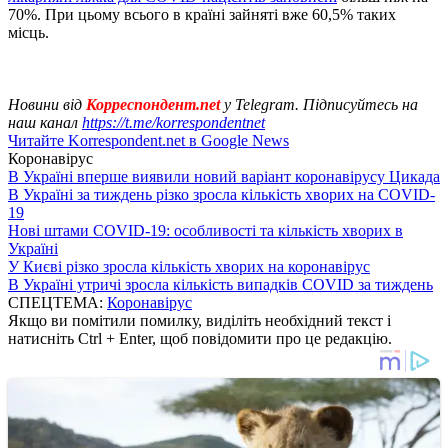
70%. При цьому всього в країні зайняті вже 60,5% таких
місць.
Новини від
Корреспондент.net
у Telegram. Підписуйтесь на
наш канал
https://t.me/korrespondentnet
Читайте Korrespondent.net в Google News
Коронавірус
В Україні вперше виявили новий варіант коронавірусу Цикада
В Україні за тиждень різко зросла кількість хворих на COVID-
19
Нові штами COVID-19: особливості та кількість хворих в
Україні
У Києві різко зросла кількість хворих на коронавірус
В Україні утричі зросла кількість випадків COVID за тиждень
СПЕЦТЕМА:
Коронавірус
Якщо ви помітили помилку, виділіть необхідний текст і
натисніть Ctrl + Enter, щоб повідомити про це редакцію.