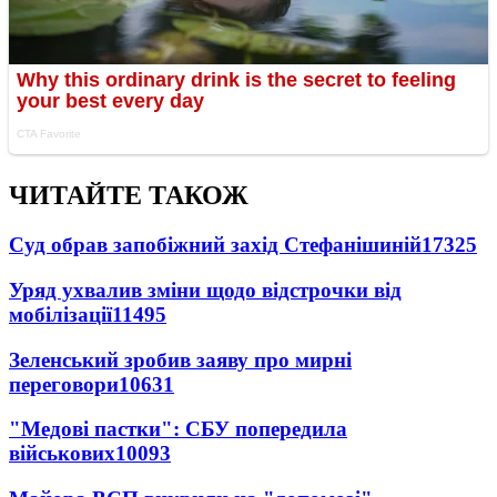
ЧИТАЙТЕ ТАКОЖ
Суд обрав запобіжний захід Стефанішиній
17325
Уряд ухвалив зміни щодо відстрочки від
мобілізації
11495
Зеленський зробив заяву про мирні
переговори
10631
"Медові пастки": СБУ попередила
військових
10093