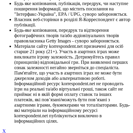
Будь яке копіювання, публікація, передрук, чи наступне
поширення інформації, що містить посилання на
"Інтерфакс-Україна", EPA / UPG, суворо забороняється.
Власник веб-сторінки в розділі Я-Корреспондент є автор
публікації.
Будь-яке копіювання, передрук та відтворення
фотографічних творів та/або аудіовізуальних творів
правовласника Getty Images - суворо забороняється.
Матеріали сайту korrespondent.net призначені для осіб
старше 21 року (21+). Участь в азартних іграх може
викликати ігрову залежність. Дотримуйтесь правил
(принципів) відповідальної гри. При виявленні перших
ознак залежності негайно зверніться до спеціаліста.
Пам'ятайте, що участь в азартних іграх не може бути
джерелом доходів або альтернативою роботі.
Інформаційний ресурс korrespondent.net не проводить
ігри на реальні та/або віртуальні гроші, також сайт не
приймає ні в якій формі оплату ставок та інших
платежів, які пов’язані/можуть бути пов’язані з
азартними іграми, букмекерами чи тоталізаторами. Будь-
які матеріали на інформаційному ресурсі
korrespondent.net публікуються виключно в
інформаційних цілях.
X