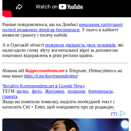
Раніше повідомлялося, що на Донбасі
начальник патрульної
поліції незаконно зберігав боєприпаси
. У нього в кабінеті
виявили гранату і тисячу набоїв.
А в Одеській області
розкрили діяльність двох чоловіків
, які
налагодили схему збуту вогнепальної зброї за допомогою
поштових відправлень в різні регіони країни.
Новини від
Корреспондент.net
в Telegram. Підписуйтесь на
наш канал
https://t.me/korrespondentnet
Читайте Korrespondent.net в Google News
ТЕГИ:
видео
,
фото
,
Житомир
,
полиция
,
боеприпасы
,
граната
Якщо ви помітили помилку, виділіть необхідний текст і
натисніть Ctrl + Enter, щоб повідомити про це редакцію.