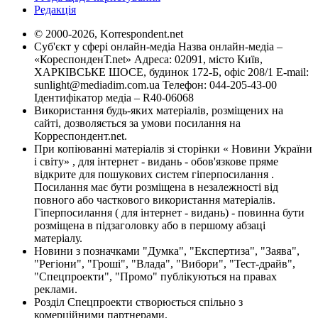
Редакція
© 2000-2026, Korrespondent.net
Суб'єкт у сфері онлайн-медіа Назва онлайн-медіа –
«КореспонденТ.net» Адреса: 02091, місто Київ,
ХАРКІВСЬКЕ ШОСЕ, будинок 172-Б, офіс 208/1 E-mail:
sunlight@mediadim.com.ua
Телефон: 044-205-43-00
Ідентифікатор медіа – R40-06068
Використання будь-яких матеріалів, розміщених на
сайті, дозволяється за умови посилання на
Корреспондент.net.
При копіюванні матеріалів зі сторінки « Новини України
і світу» , для інтернет - видань - обов'язкове пряме
відкрите для пошукових систем гіперпосилання .
Посилання має бути розміщена в незалежності від
повного або часткового використання матеріалів.
Гіперпосилання ( для інтернет - видань) - повинна бути
розміщена в підзаголовку або в першому абзаці
матеріалу.
Новини з позначками "Думка", "Експертиза", "Заява",
"Регіони", "Гроші", "Влада", "Вибори", "Тест-драйв",
"Спецпроекти", "Промо" публікуються на правах
реклами.
Розділ Спецпроекти створюється спільно з
комерційними партнерами.