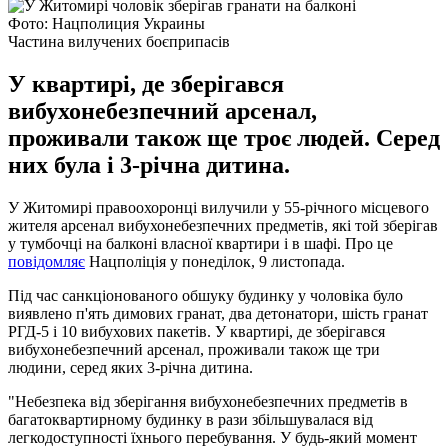
Фото: Нацполиция Украины
Частина вилучених боєприпасів
У квартирі, де зберігався
вибухонебезпечний арсенал,
проживали також ще троє людей. Серед
них була і 3-річна дитина.
У Житомирі правоохоронці вилучили у 55-річного місцевого
жителя арсенал вибухонебезпечних предметів, які той зберігав
у тумбочці на балконі власної квартири і в шафі. Про це
повідомляє
Нацполіція у понеділок, 9 листопада.
Під час санкціонованого обшуку будинку у чоловіка було
виявлено п'ять димових гранат, два детонатори, шість гранат
РГД-5 і 10 вибухових пакетів. У квартирі, де зберігався
вибухонебезпечний арсенал, проживали також ще три
людини, серед яких 3-річна дитина.
"Небезпека від зберігання вибухонебезпечних предметів в
багатоквартирному будинку в рази збільшувалася від
легкодоступності їхнього перебування. У будь-який момент