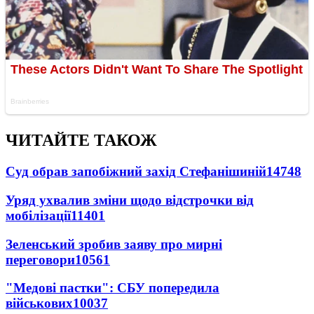
ЧИТАЙТЕ ТАКОЖ
Суд обрав запобіжний захід Стефанішиній
14748
Уряд ухвалив зміни щодо відстрочки від
мобілізації
11401
Зеленський зробив заяву про мирні
переговори
10561
"Медові пастки": СБУ попередила
військових
10037