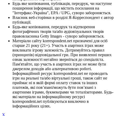
Будь яке копіювання, публікація, передрук, чи наступне
поширення інформації, що містить посилання на
"Інтерфакс-Україна", EPA / UPG, суворо забороняється.
Власник веб-сторінки в розділі Я-Корреспондент є автор
публікації.
Будь-яке копіювання, передрук та відтворення
фотографічних творів та/або аудіовізуальних творів
правовласника Getty Images - суворо забороняється.
Матеріали сайту korrespondent.net призначені для осіб
старше 21 року (21+). Участь в азартних іграх може
викликати ігрову залежність. Дотримуйтесь правил
(принципів) відповідальної гри. При виявленні перших
ознак залежності негайно зверніться до спеціаліста.
Пам'ятайте, що участь в азартних іграх не може бути
джерелом доходів або альтернативою роботі.
Інформаційний ресурс korrespondent.net не проводить
ігри на реальні та/або віртуальні гроші, також сайт не
приймає ні в якій формі оплату ставок та інших
платежів, які пов’язані/можуть бути пов’язані з
азартними іграми, букмекерами чи тоталізаторами. Будь-
які матеріали на інформаційному ресурсі
korrespondent.net публікуються виключно в
інформаційних цілях.
X