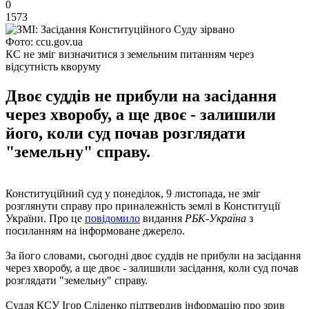
0
1573
Фото: ccu.gov.ua
КС не зміг визначитися з земельним питанням через
відсутність кворуму
Двоє суддів не прибули на засідання
через хворобу, а ще двоє - залишили
його, коли суд почав розглядати
"земельну" справу.
Конституційний суд у понеділок, 9 листопада, не зміг
розглянути справу про приналежність землі в Конституції
України. Про це
повідомило
видання
РБК-Україна
з
посиланням на інформоване джерело.
За його словами, сьогодні двоє суддів не прибули на засідання
через хворобу, а ще двоє - залишили засідання, коли суд почав
розглядати "земельну" справу.
Суддя КСУ Ігор Сліденко підтвердив інформацію про зрив