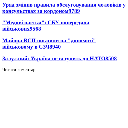
Уряд змінив правила обслуговування чоловіків у
консульствах за кордоном
9789
"Медові пастки": СБУ попередила
військових
9568
Майора ВСП викрили на "допомозі"
військовому в СЗЧ
8940
Залужний: Україна не вступить до НАТО
8508
Читати коментарі