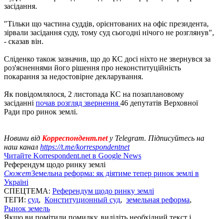
засідання.
"Тільки що частина суддів, орієнтованих на офіс президента,
зірвали засідання суду, тому суд сьогодні нічого не розглянув",
- сказав він.
Сліденко також зазначив, що до КС досі ніхто не звернувся за
роз'ясненнями його рішення про неконституційність
покарання за недостовірне декларування.
Як повідомлялося, 2 листопада КС на позаплановому
засіданні
почав розгляд звернення
46 депутатів Верховної
Ради про ринок землі.
Новини від
Корреспондент.net
у Telegram. Підписуйтесь на
наш канал
https://t.me/korrespondentnet
Читайте Korrespondent.net в Google News
Референдум щодо ринку землі
Сюжет
Земельна реформа: як діятиме тепер ринок землі в
Україні
СПЕЦТЕМА:
Референдум щодо ринку землі
ТЕГИ:
суд
,
Конституционный суд
,
земельная реформа
,
Рынок земель
Якщо ви помітили помилку, виділіть необхідний текст і