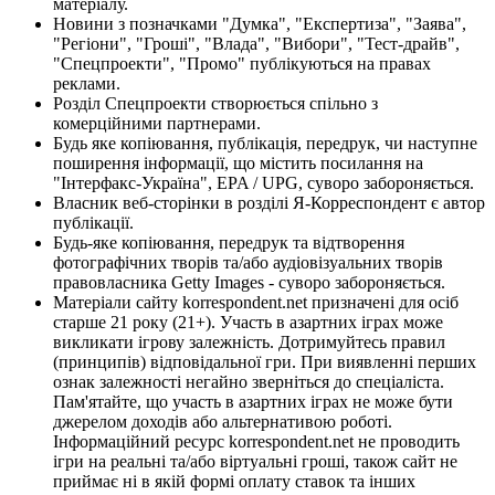
матеріалу.
Новини з позначками "Думка", "Експертиза", "Заява",
"Регіони", "Гроші", "Влада", "Вибори", "Тест-драйв",
"Спецпроекти", "Промо" публікуються на правах
реклами.
Розділ Спецпроекти створюється спільно з
комерційними партнерами.
Будь яке копіювання, публікація, передрук, чи наступне
поширення інформації, що містить посилання на
"Інтерфакс-Україна", EPA / UPG, суворо забороняється.
Власник веб-сторінки в розділі Я-Корреспондент є автор
публікації.
Будь-яке копіювання, передрук та відтворення
фотографічних творів та/або аудіовізуальних творів
правовласника Getty Images - суворо забороняється.
Матеріали сайту korrespondent.net призначені для осіб
старше 21 року (21+). Участь в азартних іграх може
викликати ігрову залежність. Дотримуйтесь правил
(принципів) відповідальної гри. При виявленні перших
ознак залежності негайно зверніться до спеціаліста.
Пам'ятайте, що участь в азартних іграх не може бути
джерелом доходів або альтернативою роботі.
Інформаційний ресурс korrespondent.net не проводить
ігри на реальні та/або віртуальні гроші, також сайт не
приймає ні в якій формі оплату ставок та інших