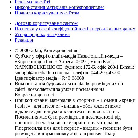
Реклама на сайті
Використання матеріалів korrespondent.net
Правила користування сайтом
Договір користування сайтом
Політика у сфері конфіденційності і персональних даних
Угода щодо користування
Редакція
© 2000-2026, Korrespondent.net
Суб'єкт у сфері онлайн-медіа Назва онлайн-медіа –
«КореспонденТ.net» Адреса: 02091, місто Київ,
ХАРКІВСЬКЕ ШОСЕ, будинок 172-Б, офіс 208/1 E-mail:
sunlight@mediadim.com.ua
Телефон: 044-205-43-00
Ідентифікатор медіа – R40-06068
Використання будь-яких матеріалів, розміщених на
сайті, дозволяється за умови посилання на
Корреспондент.net.
При копіюванні матеріалів зі сторінки « Новини України
і світу» , для інтернет - видань - обов'язкове пряме
відкрите для пошукових систем гіперпосилання .
Посилання має бути розміщена в незалежності від
повного або часткового використання матеріалів.
Гіперпосилання ( для інтернет - видань) - повинна бути
розміщена в підзаголовку або в першому абзаці