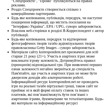
"Спецпроекти", "Промо" публікуються на правах
реклами.
Розділ Спецпроекти створюється спільно з
комерційними партнерами.
Будь яке копіювання, публікація, передрук, чи наступне
поширення інформації, що містить посилання на
"Інтерфакс-Україна", EPA / UPG, суворо забороняється.
Власник веб-сторінки в розділі Я-Корреспондент є автор
публікації.
Будь-яке копіювання, передрук та відтворення
фотографічних творів та/або аудіовізуальних творів
правовласника Getty Images - суворо забороняється.
Матеріали сайту korrespondent.net призначені для осіб
старше 21 року (21+). Участь в азартних іграх може
викликати ігрову залежність. Дотримуйтесь правил
(принципів) відповідальної гри. При виявленні перших
ознак залежності негайно зверніться до спеціаліста.
Пам'ятайте, що участь в азартних іграх не може бути
джерелом доходів або альтернативою роботі.
Інформаційний ресурс korrespondent.net не проводить
ігри на реальні та/або віртуальні гроші, також сайт не
приймає ні в якій формі оплату ставок та інших
платежів, які пов’язані/можуть бути пов’язані з
азартними іграми, букмекерами чи тоталізаторами. Будь-
які матеріали на інформаційному ресурсі