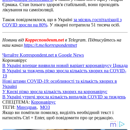
Єрмака. Стан їхнього здоров'я стабільний, вони проходять
лікування на самоізоляції.
Також повідомлялося, що в Україні
за місяць госпіталізації з
COVID зросли на 80%
. У лікарні потрапила 51 тисяча осіб.
Новини від
Корреспондент.net
в Telegram. Підписуйтесь на
наш канал
https://t.me/korrespondentnet
Читайте Korrespondent.net в Google News
Коронавірус
В Україні вперше виявили новий варіант коронавірусу Цикада
В Україні за тиждень різко зросла кількість хворих на COVID-
19
Нові штами COVID-19: особливості та кількість хворих в
Україні
У Києві різко зросла кількість хворих на коронавірус
В Україні утричі зросла кількість випадків COVID за тиждень
СПЕЦТЕМА:
Коронавірус
ТЕГИ:
Минздрав
,
МОЗ
Якщо ви помітили помилку, виділіть необхідний текст і
натисніть Ctrl + Enter, щоб повідомити про це редакцію.