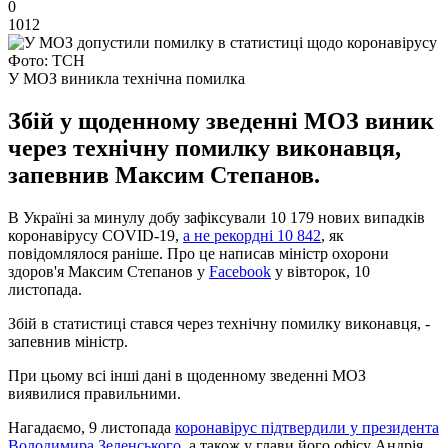
0
1012
Фото: ТСН
У МОЗ виникла технічна помилка
Збій у щоденному зведенні МОЗ виник
через технічну помилку виконавця,
запевнив Максим Степанов.
В Україні за минулу добу зафіксували 10 179 нових випадків
коронавірусу COVID-19,
а не рекордні 10 842
, як
повідомлялося раніше. Про це написав міністр охорони
здоров'я Максим Степанов у
Facebook
у вівторок, 10
листопада.
Збій в статистиці стався через технічну помилку виконавця, -
запевнив міністр.
При цьому всі інші дані в щоденному зведенні МОЗ
виявилися правильними.
Нагадаємо, 9 листопада
коронавірус підтвердили у президента
Володимира Зеленського
, а також у глави його офісу Андрія