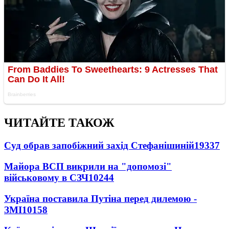
ЧИТАЙТЕ ТАКОЖ
Суд обрав запобіжний захід Стефанішиній
19337
Майора ВСП викрили на "допомозі"
військовому в СЗЧ
10244
Україна поставила Путіна перед дилемою -
ЗМІ
10158