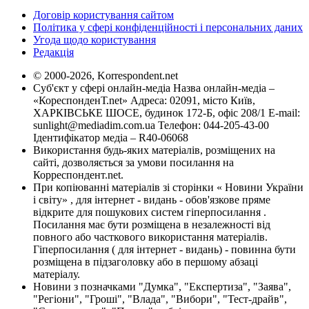
Договір користування сайтом
Політика у сфері конфіденційності і персональних даних
Угода щодо користування
Редакція
© 2000-2026, Korrespondent.net
Суб'єкт у сфері онлайн-медіа Назва онлайн-медіа –
«КореспонденТ.net» Адреса: 02091, місто Київ,
ХАРКІВСЬКЕ ШОСЕ, будинок 172-Б, офіс 208/1 E-mail:
sunlight@mediadim.com.ua
Телефон: 044-205-43-00
Ідентифікатор медіа – R40-06068
Використання будь-яких матеріалів, розміщених на
сайті, дозволяється за умови посилання на
Корреспондент.net.
При копіюванні матеріалів зі сторінки « Новини України
і світу» , для інтернет - видань - обов'язкове пряме
відкрите для пошукових систем гіперпосилання .
Посилання має бути розміщена в незалежності від
повного або часткового використання матеріалів.
Гіперпосилання ( для інтернет - видань) - повинна бути
розміщена в підзаголовку або в першому абзаці
матеріалу.
Новини з позначками "Думка", "Експертиза", "Заява",
"Регіони", "Гроші", "Влада", "Вибори", "Тест-драйв",