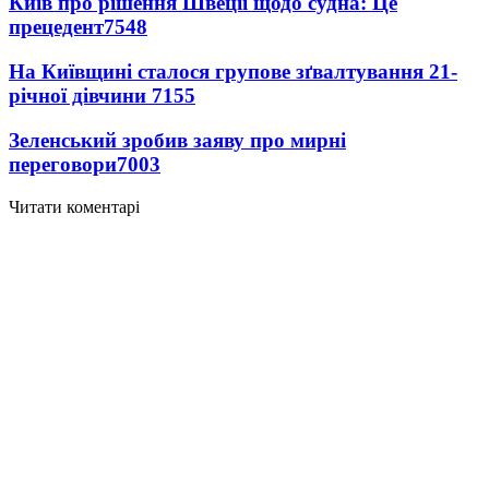
Київ про рішення Швеції щодо судна: Це
прецедент
7548
На Київщині сталося групове зґвалтування 21-
річної дівчини
7155
Зеленський зробив заяву про мирні
переговори
7003
Читати коментарі