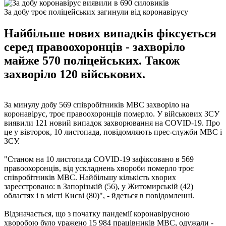
За добу троє поліцейських загинули від коронавірусу
Найбільше нових випадків фіксується
серед правоохоронців - захворіло
майже 570 поліцейських. Також
захворіло 120 військових.
За минулу добу 569 співробітників МВС захворіло на
коронавірус, троє правоохоронців померло. У військових ЗСУ
виявили 121 новий випадок захворювання на COVID-19. Про
це у вівторок, 10 листопада, повідомляють прес-служби МВС і
ЗСУ.
"Станом на 10 листопада COVID-19 зафіксовано в 569
правоохоронців, від ускладнень хвороби померло троє
співробітників МВС. Найбільшу кількість хворих
зареєстровано: в Запорізькій (56), у Житомирській (42)
областях і в місті Києві (80)", - йдеться в повідомленні.
Відзначається, що з початку пандемії коронавірусною
хворобою було уражено 15 984 працівників МВС, одужали -