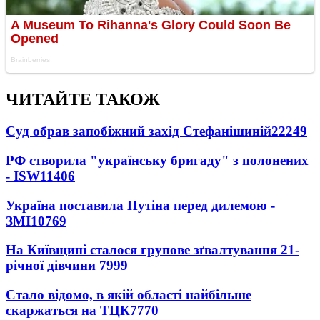
ЧИТАЙТЕ ТАКОЖ
Суд обрав запобіжний захід Стефанішиній
22249
РФ створила "українську бригаду" з полонених
- ISW
11406
Україна поставила Путіна перед дилемою -
ЗМІ
10769
На Київщині сталося групове зґвалтування 21-
річної дівчини
7999
Стало відомо, в якій області найбільше
скаржаться на ТЦК
7770