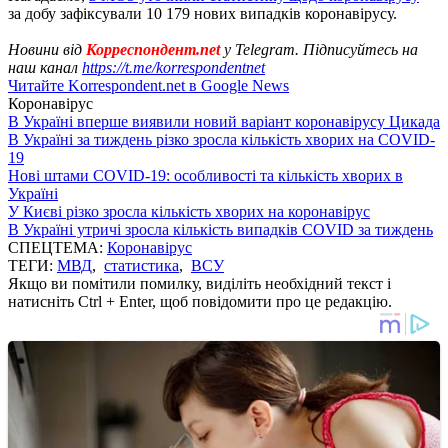
за добу зафіксували 10 179 нових випадків коронавірусу.
Новини від
Корреспондент.net
у Telegram. Підписуйтесь на
наш канал
https://t.me/korrespondentnet
Читайте Korrespondent.net в Google News
Коронавірус
В Україні вперше виявили новий варіант коронавірусу Цикада
В Україні за тиждень різко зросла кількість хворих на COVID-
19
Нові штами COVID-19: особливості та кількість хворих в
Україні
У Києві різко зросла кількість хворих на коронавірус
В Україні утричі зросла кількість випадків COVID за тиждень
СПЕЦТЕМА:
Коронавірус
ТЕГИ:
МВД
,
статистика
,
ВСУ
Якщо ви помітили помилку, виділіть необхідний текст і
натисніть Ctrl + Enter, щоб повідомити про це редакцію.