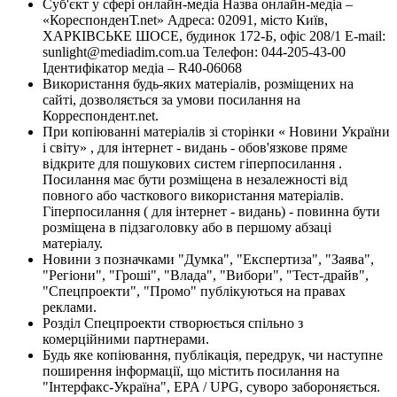
Суб'єкт у сфері онлайн-медіа Назва онлайн-медіа –
«КореспонденТ.net» Адреса: 02091, місто Київ,
ХАРКІВСЬКЕ ШОСЕ, будинок 172-Б, офіс 208/1 E-mail:
sunlight@mediadim.com.ua
Телефон: 044-205-43-00
Ідентифікатор медіа – R40-06068
Використання будь-яких матеріалів, розміщених на
сайті, дозволяється за умови посилання на
Корреспондент.net.
При копіюванні матеріалів зі сторінки « Новини України
і світу» , для інтернет - видань - обов'язкове пряме
відкрите для пошукових систем гіперпосилання .
Посилання має бути розміщена в незалежності від
повного або часткового використання матеріалів.
Гіперпосилання ( для інтернет - видань) - повинна бути
розміщена в підзаголовку або в першому абзаці
матеріалу.
Новини з позначками "Думка", "Експертиза", "Заява",
"Регіони", "Гроші", "Влада", "Вибори", "Тест-драйв",
"Спецпроекти", "Промо" публікуються на правах
реклами.
Розділ Спецпроекти створюється спільно з
комерційними партнерами.
Будь яке копіювання, публікація, передрук, чи наступне
поширення інформації, що містить посилання на
"Інтерфакс-Україна", EPA / UPG, суворо забороняється.