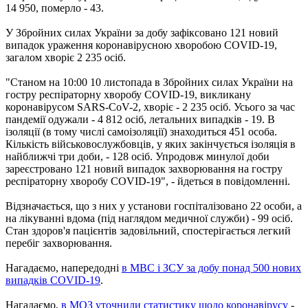
14 950, померло - 43.
У Збройних силах України за добу зафіксовано 121 новий
випадок ураження коронавірусною хворобою COVID-19,
загалом хворіє 2 235 осіб.
"Станом на 10:00 10 листопада в Збройних силах України на
гостру респіраторну хворобу COVID-19, викликану
коронавірусом SARS-CoV-2, хворіє - 2 235 осіб. Усього за час
пандемії одужали - 4 812 осіб, летальних випадків - 19. В
ізоляції (в тому числі самоізоляції) знаходиться 451 особа.
Кількість військовослужбовців, у яких закінчується ізоляція в
найближчі три доби, - 128 осіб. Упродовж минулої доби
зареєстровано 121 новий випадок захворювання на гостру
респіраторну хворобу COVID-19", - йдеться в повідомленні.
Відзначається, що з них у установи госпіталізовано 22 особи, а
на лікуванні вдома (під наглядом медичної служби) - 99 осіб.
Стан здоров'я пацієнтів задовільний, спостерігається легкий
перебіг захворювання.
Нагадаємо, напередодні
в МВС і ЗСУ за добу понад 500 нових
випадків COVID-19
.
Нагадаємо,
в МОЗ уточнили статистику щодо коронавірусу
-