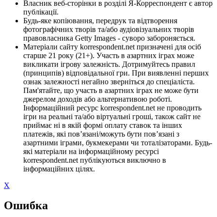
Власник веб-сторінки в розділі Я-Корреспондент є автор
публікації.
Будь-яке копіювання, передрук та відтворення
фотографічних творів та/або аудіовізуальних творів
правовласника Getty Images - суворо забороняється.
Матеріали сайту korrespondent.net призначені для осіб
старше 21 року (21+). Участь в азартних іграх може
викликати ігрову залежність. Дотримуйтесь правил
(принципів) відповідальної гри. При виявленні перших
ознак залежності негайно зверніться до спеціаліста.
Пам'ятайте, що участь в азартних іграх не може бути
джерелом доходів або альтернативою роботі.
Інформаційний ресурс korrespondent.net не проводить
ігри на реальні та/або віртуальні гроші, також сайт не
приймає ні в якій формі оплату ставок та інших
платежів, які пов’язані/можуть бути пов’язані з
азартними іграми, букмекерами чи тоталізаторами. Будь-
які матеріали на інформаційному ресурсі
korrespondent.net публікуються виключно в
інформаційних цілях.
X
Ошибка