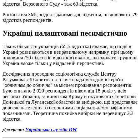
відсотка, Верховного Суду - теж 63 відсотка.
Російським ЗМІ, згідно з даними дослідження, не довіряють 79
відсотків респондентів.
Українці налаштовані песимістично
Також більшість українців (65,5 відсотка) вважає, що події в
Україні розвиваються в неправильному напрямку, при цьому
половина (50 відсотків відсотків) вважає, що здолати труднощі
Україна зможе тільки у віддаленій перспективі.
Дослідження проводила соціологічна служба Центру
Разумкова з 30 жовтня по 5 листопада методом інтерв'ю
"обличчям до обличчя" за місцем проживання респондентів.
Було опитано 2 020 респондентів віком від 18 років у всіх
регіонах України, за винятком Криму й окупованих територій
Донецької та Луганської областей за вибіркою, що представляє
доросле населення за основними соціально-демографічними
показниками. Теоретична похибка вибірки не перевищує 2,3
відсотка.
Джерело:
Українська служба DW