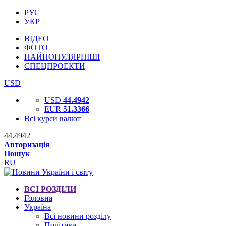
РУС
УКР
ВІДЕО
ФОТО
НАЙПОПУЛЯРНІШІ
СПЕЦПРОЕКТИ
USD
USD
44.4942
EUR
51.3366
Всі курси валют
44.4942
Авторизація
Пошук
RU
ВСІ РОЗДІЛИ
Головна
Україна
Всі новини розділу
Політика