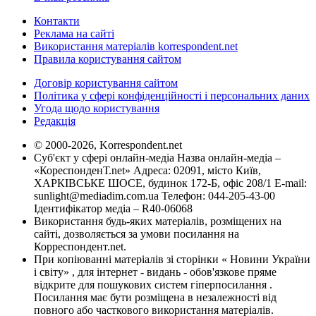
Контакти
Реклама на сайті
Використання матеріалів korrespondent.net
Правила користування сайтом
Договір користування сайтом
Політика у сфері конфіденційності і персональних даних
Угода щодо користування
Редакція
© 2000-2026, Korrespondent.net
Суб'єкт у сфері онлайн-медіа Назва онлайн-медіа –
«КореспонденТ.net» Адреса: 02091, місто Київ,
ХАРКІВСЬКЕ ШОСЕ, будинок 172-Б, офіс 208/1 E-mail:
sunlight@mediadim.com.ua
Телефон: 044-205-43-00
Ідентифікатор медіа – R40-06068
Використання будь-яких матеріалів, розміщених на
сайті, дозволяється за умови посилання на
Корреспондент.net.
При копіюванні матеріалів зі сторінки « Новини України
і світу» , для інтернет - видань - обов'язкове пряме
відкрите для пошукових систем гіперпосилання .
Посилання має бути розміщена в незалежності від
повного або часткового використання матеріалів.