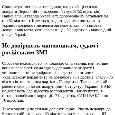
Соцопитування також засвідчило, що українці схильні
довіряти Державній прикордонній службі (55 відсотків),
Національній гвардії України та добровольчим батальйонам
(по 52 відсотка). Крім того, згідно з даними опитування,
українці довіряють місцевим органам влади: 54 відсотка
довіри главі міста, села або селища і 50 відсотків - відповідній
місцевій раді.
Не довіряють чиновникам, судам і
російським ЗМІ
Стосовно недовіри, то, як показало опитування, найчастіше
вона висловлюється на адресу державного апарату і
чиновників - їм не довіряють 79 відсотків опитаних.
Українському парламенту не довіряють 76 відсотків, уряду - 75
відсотків, політичним партіям - 73 відсотка. Також високий
рівень недовіри до антикорупційних структур України: НАБУ
не довіряють 72,5 відсотка респондентів, Нацагентству з
питань запобігання корупції - 71 відсоток, САП і ВАКС - по
70 відсотків.
Також українці не схильні довіряти судам. Рівень недовіри до
Конституційного суду - 65 відсотків, до місцевих судів - 63