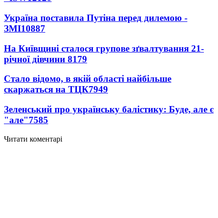
Україна поставила Путіна перед дилемою -
ЗМІ
10887
На Київщині сталося групове зґвалтування 21-
річної дівчини
8179
Стало відомо, в якій області найбільше
скаржаться на ТЦК
7949
Зеленський про українську балістику: Буде, але є
"але"
7585
Читати коментарі