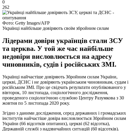
0
262
Фото: Getty Images/AFP
Українці найбільше довіряють своїм збройним силам
Лідерами довіри українців стали ЗСУ
та церква. У той же час найбільше
недовіри висловлюється на адресу
чиновників, судів і російських ЗМІ.
Українці найчастіше довіряють Збройним силам України,
церкві, ДСНС і не довіряють українським чиновникам, судам і
російським ЗМІ. Про це свідчать результати опублікованого у
вівторок, 10 листопада, соціологічного дослідження,
проведеного соціологічною службою Центру Разумкова з 30
жовтня по 5 листопада 2020 року.
Згідно з даними дослідження, серед державних і громадських
інститутів найчастіше довіра висловлюється Збройним силам
України (66 відсотків опитаних), церкві (62 відсотка),
Державній службі з надзвичайних ситуацій (60 відсотків).