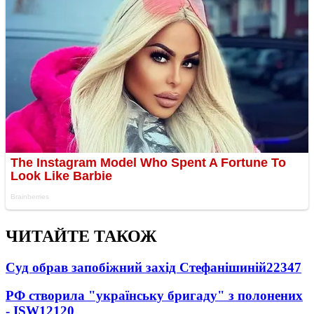
ЧИТАЙТЕ ТАКОЖ
Суд обрав запобіжний захід Стефанішиній
22347
РФ створила "українську бригаду" з полонених
- ISW
12120