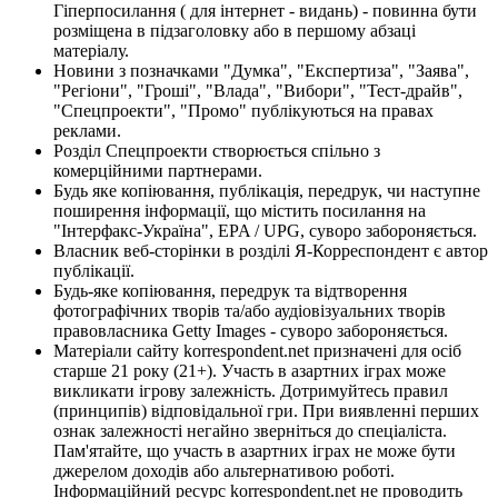
Гіперпосилання ( для інтернет - видань) - повинна бути
розміщена в підзаголовку або в першому абзаці
матеріалу.
Новини з позначками "Думка", "Експертиза", "Заява",
"Регіони", "Гроші", "Влада", "Вибори", "Тест-драйв",
"Спецпроекти", "Промо" публікуються на правах
реклами.
Розділ Спецпроекти створюється спільно з
комерційними партнерами.
Будь яке копіювання, публікація, передрук, чи наступне
поширення інформації, що містить посилання на
"Інтерфакс-Україна", EPA / UPG, суворо забороняється.
Власник веб-сторінки в розділі Я-Корреспондент є автор
публікації.
Будь-яке копіювання, передрук та відтворення
фотографічних творів та/або аудіовізуальних творів
правовласника Getty Images - суворо забороняється.
Матеріали сайту korrespondent.net призначені для осіб
старше 21 року (21+). Участь в азартних іграх може
викликати ігрову залежність. Дотримуйтесь правил
(принципів) відповідальної гри. При виявленні перших
ознак залежності негайно зверніться до спеціаліста.
Пам'ятайте, що участь в азартних іграх не може бути
джерелом доходів або альтернативою роботі.
Інформаційний ресурс korrespondent.net не проводить