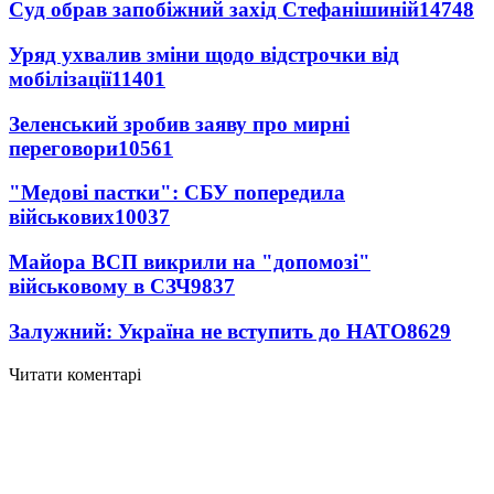
Суд обрав запобіжний захід Стефанішиній
14748
Уряд ухвалив зміни щодо відстрочки від
мобілізації
11401
Зеленський зробив заяву про мирні
переговори
10561
"Медові пастки": СБУ попередила
військових
10037
Майора ВСП викрили на "допомозі"
військовому в СЗЧ
9837
Залужний: Україна не вступить до НАТО
8629
Читати коментарі