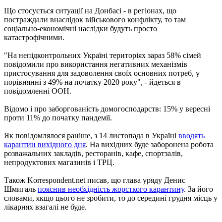
Що стосується ситуації на Донбасі - в регіонах, що
постраждали внаслідок військового конфлікту, то там
соціально-економічні наслідки будуть просто
катастрофічними.
"На непідконтрольних Україні територіях зараз 58% сімей
повідомили про використання негативних механізмів
пристосування для задоволення своїх основних потреб, у
порівнянні з 49% на початку 2020 року", - йдеться в
повідомленні ООН.
Відомо і про заборгованість домогосподарств: 15% у вересні
проти 11% до початку пандемії.
Як повідомлялося раніше, з 14 листопада в Україні
вводять
карантин вихідного дня
. На вихідних буде заборонена робота
розважальних закладів, ресторанів, кафе, спортзалів,
непродуктових магазинів і ТРЦ.
Також Korrespondent.net писав, що глава уряду Денис
Шмигаль
пояснив необхідність жорсткого карантину
. За його
словами, якщо цього не зробити, то до середині грудня місць у
лікарнях взагалі не буде.