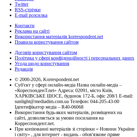
Twitter
RSS-стрічки
E-mail розсилка
Контакти
Реклама на сайті
Використання матеріалів korrespondent.net
Правила користування сайтом
Договір користування сайтом
Політика у сфері конфіденційності і персональних даних
Угода щодо користування
Редакція
© 2000-2026, Korrespondent.net
Суб'єкт у сфері онлайн-медіа Назва онлайн-медіа –
«КореспонденТ.net» Адреса: 02091, місто Київ,
ХАРКІВСЬКЕ ШОСЕ, будинок 172-Б, офіс 208/1 E-mail:
sunlight@mediadim.com.ua
Телефон: 044-205-43-00
Ідентифікатор медіа – R40-06068
Використання будь-яких матеріалів, розміщених на
сайті, дозволяється за умови посилання на
Корреспондент.net.
При копіюванні матеріалів зі сторінки « Новини України
і світу» , для інтернет - видань - обов'язкове пряме