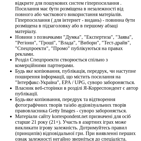
відкрите для пошукових систем гіперпосилання .
Посилання має бути розміщена в незалежності від
повного або часткового використання матеріалів.
Гіперпосилання ( для інтернет - видань) - повинна бути
розміщена в підзаголовку або в першому абзаці
матеріалу.
Новини з позначками "Думка", "Експертиза", "Заява",
"Регіони", "Гроші", "Влада", "Вибори", "Тест-драйв",
"Спецпроекти", "Промо" публікуються на правах
реклами.
Розділ Спецпроекти створюється спільно з
комерційними партнерами.
Будь яке копіювання, публікація, передрук, чи наступне
поширення інформації, що містить посилання на
"Інтерфакс-Україна", EPA / UPG, суворо забороняється.
Власник веб-сторінки в розділі Я-Корреспондент є автор
публікації.
Будь-яке копіювання, передрук та відтворення
фотографічних творів та/або аудіовізуальних творів
правовласника Getty Images - суворо забороняється.
Матеріали сайту korrespondent.net призначені для осіб
старше 21 року (21+). Участь в азартних іграх може
викликати ігрову залежність. Дотримуйтесь правил
(принципів) відповідальної гри. При виявленні перших
ознак залежності негайно зверніться до спеціаліста.