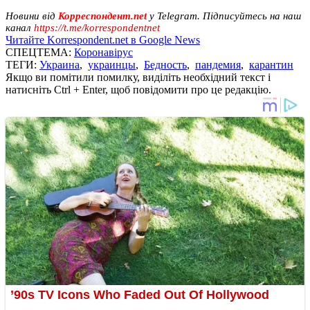
Новини від
Корреспондент.net
у Telegram. Підписуйтесь на наш
канал
https://t.me/korrespondentnet
Читайте Korrespondent.net в Google News
СПЕЦТЕМА:
Коронавірус
ТЕГИ:
Украина
,
украинцы
,
Бедность
,
пандемия
,
карантин
Якщо ви помітили помилку, виділіть необхідний текст і
натисніть Ctrl + Enter, щоб повідомити про це редакцію.