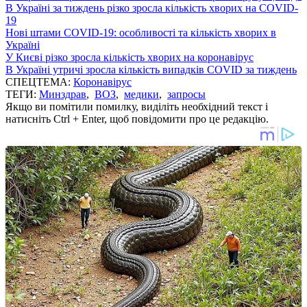
В Україні за тиждень різко зросла кількість хворих на COVID-
19
Нові штами COVID-19: особливості та кількість хворих в
Україні
У Києві різко зросла кількість хворих на коронавірус
В Україні утричі зросла кількість випадків COVID за тиждень
СПЕЦТЕМА:
Коронавірус
ТЕГИ:
Минздрав
,
ВОЗ
,
медики
,
запросы
Якщо ви помітили помилку, виділіть необхідний текст і
натисніть Ctrl + Enter, щоб повідомити про це редакцію.