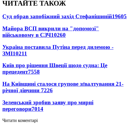
ЧИТАЙТЕ ТАКОЖ
Суд обрав запобіжний захід Стефанішиній
19605
Майора ВСП викрили на "допомозі"
військовому в СЗЧ
10260
Україна поставила Путіна перед дилемою -
ЗМІ
10211
Київ про рішення Швеції щодо судна: Це
прецедент
7558
На Київщині сталося групове зґвалтування 21-
річної дівчини
7226
Зеленський зробив заяву про мирні
переговори
7014
Читати коментарі