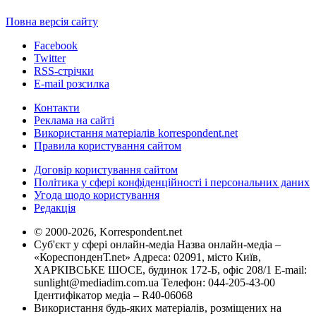
Повна версія сайту
Facebook
Twitter
RSS-стрічки
E-mail розсилка
Контакти
Реклама на сайті
Використання матеріалів korrespondent.net
Правила користування сайтом
Договір користування сайтом
Політика у сфері конфіденційності і персональних даних
Угода щодо користування
Редакція
© 2000-2026, Korrespondent.net
Суб'єкт у сфері онлайн-медіа Назва онлайн-медіа –
«КореспонденТ.net» Адреса: 02091, місто Київ,
ХАРКІВСЬКЕ ШОСЕ, будинок 172-Б, офіс 208/1 E-mail:
sunlight@mediadim.com.ua
Телефон: 044-205-43-00
Ідентифікатор медіа – R40-06068
Використання будь-яких матеріалів, розміщених на