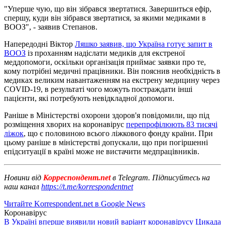
"Уперше чую, що він зібрався звертатися. Завершиться ефір,
спершу, куди він зібрався звертатися, за якими медиками в
ВООЗ", - заявив Степанов.
Напередодні Віктор
Ляшко заявив, що Україна готує запит в
ВООЗ
із проханням надіслати медиків для екстреної
меддопомоги, оскільки організація приймає заявки про те,
кому потрібні медичні працівники. Він пояснив необхідність в
медиках великим навантаженням на екстрену медицину через
COVID-19, в результаті чого можуть постраждати інші
пацієнти, які потребують невідкладної допомоги.
Раніше в Міністерстві охорони здоров'я повідомили, що під
розміщення хворих на коронавірус
перепрофілюють 83 тисячі
ліжок
, що є половиною всього ліжкового фонду країни. При
цьому раніше в міністерстві допускали, що при погіршенні
епідситуації в країні може не вистачити медпрацівників.
Новини від
Корреспондент.net
в Telegram. Підписуйтесь на
наш канал
https://t.me/korrespondentnet
Читайте Korrespondent.net в Google News
Коронавірус
В Україні вперше виявили новий варіант коронавірусу Цикада