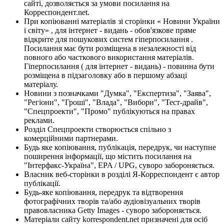
сайті, дозволяється за умови посилання на
Корреспондент.net.
При копіюванні матеріалів зі сторінки « Новини України
і світу» , для інтернет - видань - обов'язкове пряме
відкрите для пошукових систем гіперпосилання .
Посилання має бути розміщена в незалежності від
повного або часткового використання матеріалів.
Гіперпосилання ( для інтернет - видань) - повинна бути
розміщена в підзаголовку або в першому абзаці
матеріалу.
Новини з позначками "Думка", "Експертиза", "Заява",
"Регіони", "Гроші", "Влада", "Вибори", "Тест-драйв",
"Спецпроекти", "Промо" публікуються на правах
реклами.
Розділ Спецпроекти створюється спільно з
комерційними партнерами.
Будь яке копіювання, публікація, передрук, чи наступне
поширення інформації, що містить посилання на
"Інтерфакс-Україна", EPA / UPG, суворо забороняється.
Власник веб-сторінки в розділі Я-Корреспондент є автор
публікації.
Будь-яке копіювання, передрук та відтворення
фотографічних творів та/або аудіовізуальних творів
правовласника Getty Images - суворо забороняється.
Матеріали сайту korrespondent.net призначені для осіб