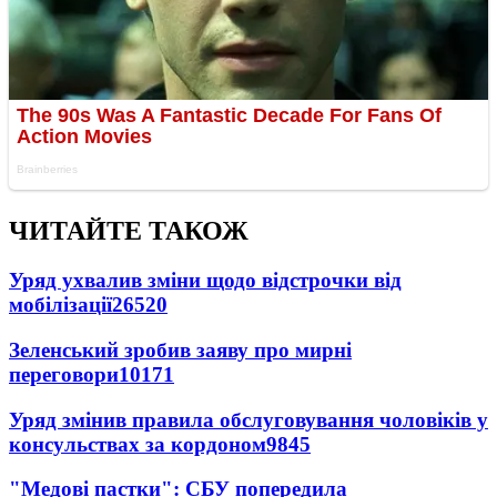
ЧИТАЙТЕ ТАКОЖ
Уряд ухвалив зміни щодо відстрочки від
мобілізації
26520
Зеленський зробив заяву про мирні
переговори
10171
Уряд змінив правила обслуговування чоловіків у
консульствах за кордоном
9845
"Медові пастки": СБУ попередила