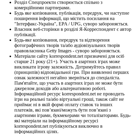
Розділ Спецпроекти створюється спільно з
комерційними партнерами.
Будь яке копіювання, публікація, передрук, чи наступне
поширення інформації, що містить посилання на
"Інтерфакс-Україна", EPA / UPG, суворо забороняється.
Власник веб-сторінки в розділі Я-Корреспондент є автор
публікації.
Будь-яке копіювання, передрук та відтворення
фотографічних творів та/або аудіовізуальних творів
правовласника Getty Images - суворо забороняється.
Матеріали сайту korrespondent.net призначені для осіб
старше 21 року (21+). Участь в азартних іграх може
викликати ігрову залежність. Дотримуйтесь правил
(принципів) відповідальної гри. При виявленні перших
ознак залежності негайно зверніться до спеціаліста.
Пам'ятайте, що участь в азартних іграх не може бути
джерелом доходів або альтернативою роботі.
Інформаційний ресурс korrespondent.net не проводить
ігри на реальні та/або віртуальні гроші, також сайт не
приймає ні в якій формі оплату ставок та інших
платежів, які пов’язані/можуть бути пов’язані з
азартними іграми, букмекерами чи тоталізаторами. Будь-
які матеріали на інформаційному ресурсі
korrespondent.net публікуються виключно в
інформаційних цілях.