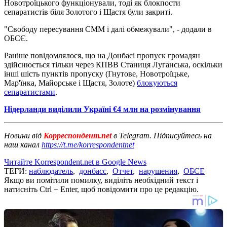
Новотроїцького функціонували, тоді як блокпости
сепаратистів біля Золотого і Щастя були закриті.
"Свободу пересування СММ і далі обмежували", - додали в
ОБСЄ.
Раніше повідомлялося, що на Донбасі пропуск громадян
здійснюється тільки через КПВВ Станиця Луганська, оскільки
інші шість пунктів пропуску (Гнутове, Новотроїцьке,
Мар'їнка, Майорське і Щастя, Золоте)
блокуються
сепаратистами
.
Нідерланди виділили Україні €4 млн на розмінування
Новини від
Корреспондент.net
в Telegram. Підписуйтесь на
наш канал
https://t.me/korrespondentnet
Читайте Korrespondent.net в Google News
ТЕГИ:
наблюдатель
,
донбасс
,
Отчет
,
нарушения
,
ОБСЕ
Якщо ви помітили помилку, виділіть необхідний текст і
натисніть Ctrl + Enter, щоб повідомити про це редакцію.