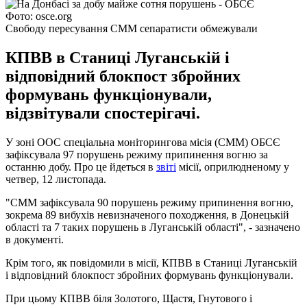
Фото: osce.org
Свободу пересування СММ сепаратисти обмежували
КПВВ в Станиці Луганській і
відповідний блокпост збройних
формувань функціонували,
відзвітували спостерігачі.
У зоні ООС спеціальна моніторингова місія (СММ) ОБСЄ
зафіксувала 97 порушень режиму припинення вогню за
останню добу. Про це йдеться в
звіті
місії, оприлюдненому у
четвер, 12 листопада.
"СММ зафіксувала 90 порушень режиму припинення вогню,
зокрема 89 вибухів невизначеного походження, в Донецькій
області та 7 таких порушень в Луганській області", - зазначено
в документі.
Крім того, як повідомили в місії, КПВВ в Станиці Луганській
і відповідний блокпост збройних формувань функціонували.
При цьому КПВВ біля Золотого, Щастя, Гнутового і