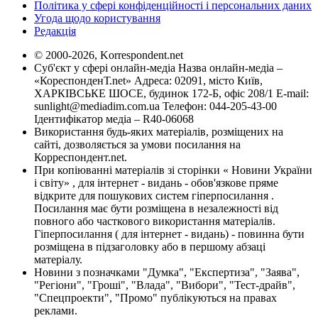
Політика у сфері конфіденційності і персональних даних
Угода щодо користування
Редакція
© 2000-2026, Korrespondent.net
Суб'єкт у сфері онлайн-медіа Назва онлайн-медіа –
«КореспонденТ.net» Адреса: 02091, місто Київ,
ХАРКІВСЬКЕ ШОСЕ, будинок 172-Б, офіс 208/1 E-mail:
sunlight@mediadim.com.ua
Телефон: 044-205-43-00
Ідентифікатор медіа – R40-06068
Використання будь-яких матеріалів, розміщених на
сайті, дозволяється за умови посилання на
Корреспондент.net.
При копіюванні матеріалів зі сторінки « Новини України
і світу» , для інтернет - видань - обов'язкове пряме
відкрите для пошукових систем гіперпосилання .
Посилання має бути розміщена в незалежності від
повного або часткового використання матеріалів.
Гіперпосилання ( для інтернет - видань) - повинна бути
розміщена в підзаголовку або в першому абзаці
матеріалу.
Новини з позначками "Думка", "Експертиза", "Заява",
"Регіони", "Гроші", "Влада", "Вибори", "Тест-драйв",
"Спецпроекти", "Промо" публікуються на правах
реклами.