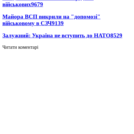
військових
9679
Майора ВСП викрили на "допомозі"
військовому в СЗЧ
9139
Залужний: Україна не вступить до НАТО
8529
Читати коментарі