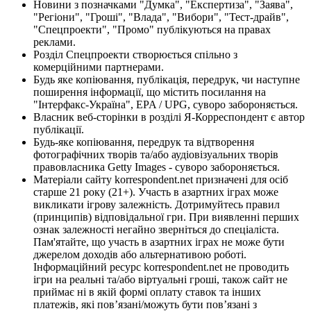
Новини з позначками "Думка", "Експертиза", "Заява",
"Регіони", "Гроші", "Влада", "Вибори", "Тест-драйв",
"Спецпроекти", "Промо" публікуються на правах
реклами.
Розділ Спецпроекти створюється спільно з
комерційними партнерами.
Будь яке копіювання, публікація, передрук, чи наступне
поширення інформації, що містить посилання на
"Інтерфакс-Україна", EPA / UPG, суворо забороняється.
Власник веб-сторінки в розділі Я-Корреспондент є автор
публікації.
Будь-яке копіювання, передрук та відтворення
фотографічних творів та/або аудіовізуальних творів
правовласника Getty Images - суворо забороняється.
Матеріали сайту korrespondent.net призначені для осіб
старше 21 року (21+). Участь в азартних іграх може
викликати ігрову залежність. Дотримуйтесь правил
(принципів) відповідальної гри. При виявленні перших
ознак залежності негайно зверніться до спеціаліста.
Пам'ятайте, що участь в азартних іграх не може бути
джерелом доходів або альтернативою роботі.
Інформаційний ресурс korrespondent.net не проводить
ігри на реальні та/або віртуальні гроші, також сайт не
приймає ні в якій формі оплату ставок та інших
платежів, які пов’язані/можуть бути пов’язані з