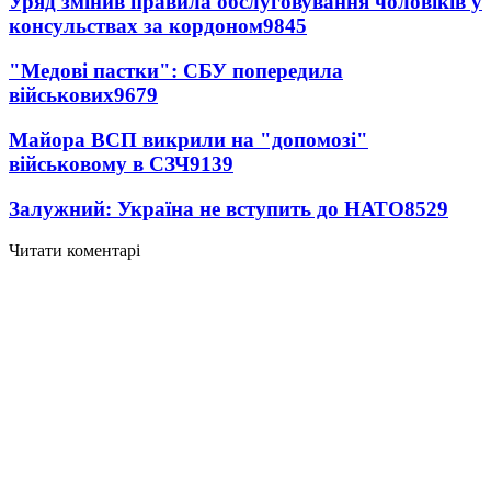
Уряд змінив правила обслуговування чоловіків у
консульствах за кордоном
9845
"Медові пастки": СБУ попередила
військових
9679
Майора ВСП викрили на "допомозі"
військовому в СЗЧ
9139
Залужний: Україна не вступить до НАТО
8529
Читати коментарі