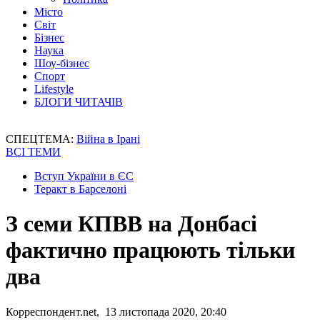
Місто
Світ
Бізнес
Наука
Шоу-бізнес
Спорт
Lifestyle
БЛОГИ ЧИТАЧІВ
СПЕЦТЕМА:
Війна в Ірані
ВСІ ТЕМИ
Вступ України в ЄС
Теракт в Барселоні
З семи КПВВ на Донбасі
фактично працюють тільки
два
Корреспондент.net, 13 листопада 2020, 20:40