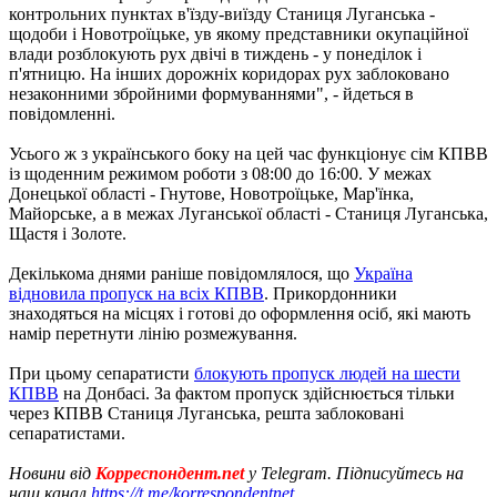
контрольних пунктах в'їзду-виїзду Станиця Луганська -
щодоби і Новотроїцьке, ув якому представники окупаційної
влади розблокують рух двічі в тиждень - у понеділок і
п'ятницю. На інших дорожніх коридорах рух заблоковано
незаконними збройними формуваннями", - йдеться в
повідомленні.
Усього ж з українського боку на цей час функціонує сім КПВВ
із щоденним режимом роботи з 08:00 до 16:00. У межах
Донецької області - Гнутове, Новотроїцьке, Мар'їнка,
Майорське, а в межах Луганської області - Станиця Луганська,
Щастя і Золоте.
Декількома днями раніше повідомлялося, що
Україна
відновила пропуск на всіх КПВВ
. Прикордонники
знаходяться на місцях і готові до оформлення осіб, які мають
намір перетнути лінію розмежування.
При цьому сепаратисти
блокують пропуск людей на шести
КПВВ
на Донбасі. За фактом пропуск здійснюється тільки
через КПВВ Станиця Луганська, решта заблоковані
сепаратистами.
Новини від
Корреспондент.net
у Telegram. Підписуйтесь на
наш канал
https://t.me/korrespondentnet