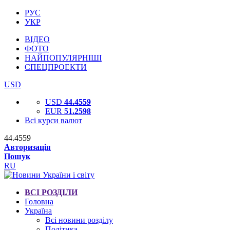
РУС
УКР
ВІДЕО
ФОТО
НАЙПОПУЛЯРНІШІ
СПЕЦПРОЕКТИ
USD
USD
44.4559
EUR
51.2598
Всі курси валют
44.4559
Авторизація
Пошук
RU
ВСІ РОЗДІЛИ
Головна
Україна
Всі новини розділу
Політика