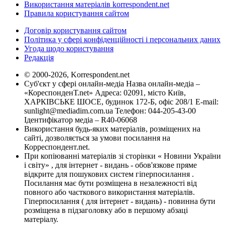
Використання матеріалів korrespondent.net
Правила користування сайтом
Договір користування сайтом
Політика у сфері конфіденційності і персональних даних
Угода щодо користування
Редакція
© 2000-2026, Korrespondent.net
Суб'єкт у сфері онлайн-медіа Назва онлайн-медіа –
«КореспонденТ.net» Адреса: 02091, місто Київ,
ХАРКІВСЬКЕ ШОСЕ, будинок 172-Б, офіс 208/1 E-mail:
sunlight@mediadim.com.ua
Телефон: 044-205-43-00
Ідентифікатор медіа – R40-06068
Використання будь-яких матеріалів, розміщених на
сайті, дозволяється за умови посилання на
Корреспондент.net.
При копіюванні матеріалів зі сторінки « Новини України
і світу» , для інтернет - видань - обов'язкове пряме
відкрите для пошукових систем гіперпосилання .
Посилання має бути розміщена в незалежності від
повного або часткового використання матеріалів.
Гіперпосилання ( для інтернет - видань) - повинна бути
розміщена в підзаголовку або в першому абзаці
матеріалу.