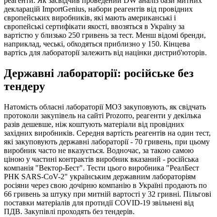
реагенти. Як засвідчив проведений DW аналіз бази митних
декларацій ImportGenius, набори реагентів від провідних
європейських виробників, які мають американські і
європейські сертифікати якості, ввозяться в Україну за
вартістю у близько 250 гривень за тест. Менш відомі бренди,
наприклад, чеські, обходяться приблизно у 150. Кінцева
вартісь для лабораторії залежить від націнки дистриб'юторів.
Державні лабораторії: російське без
тендеру
Натомість обласні лабораторії МОЗ закуповують, як свідчать
протоколи закупівель на сайті Prozorro, реагенти у декілька
разів дешевше, ніж коштують матеріали від провідних
західних виробників. Середня вартість реагентів на один тест,
які закуповують державні лабораторії - 70 гривень, при цьому
виробник часто не вказується. Водночас, за такою самою
ціною у частині контрактів виробник вказаний - російська
компанія "Вектор-Бест". Тести цього виробника "РеалБест
РНК SARS-CoV-2" українським державним лабораторіям
росіяни через свою дочірню компанію в Україні продають по
66 гривень за штуку при митній вартості у 32 гривні. Пільгові
поставки матеріалів для протидії COVID-19 звільнені від
ПДВ. Закупівлі проходять без тендерів.