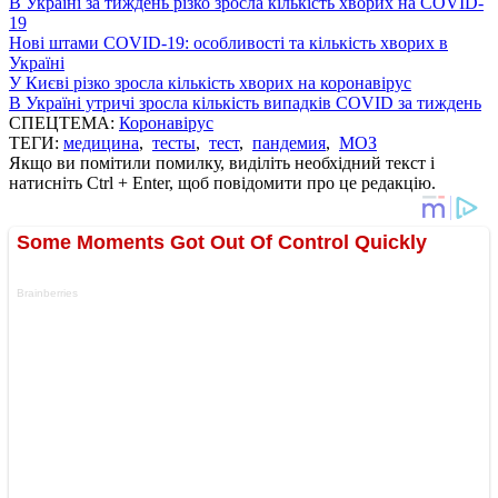
В Україні за тиждень різко зросла кількість хворих на COVID-
19
Нові штами COVID-19: особливості та кількість хворих в
Україні
У Києві різко зросла кількість хворих на коронавірус
В Україні утричі зросла кількість випадків COVID за тиждень
СПЕЦТЕМА:
Коронавірус
ТЕГИ:
медицина
,
тесты
,
тест
,
пандемия
,
МОЗ
Якщо ви помітили помилку, виділіть необхідний текст і
натисніть Ctrl + Enter, щоб повідомити про це редакцію.