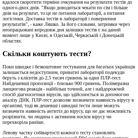
вдалося скоротити терміни очкування на результати тестів до
одного-двох днів. "Якщо доводиться чекати по сім і більше
днів на результат, то це не питання лабораторії, а питання
логістики. Доставка тестів в лабораторії і повернення
результатів", - каже Ляшко. За його словами, затримки через
неопрацьовані впродовж дня залишки тестів є на даний
момент лише у Києві, в Одеській, Черкаській і Донецькій
областях.
Скільки коштують тести?
Поки швидке і безкоштовне тестування для багатьох українців
залишається недоступним, приватні лабораторії подекуди
беруть з клієнтів до 2,5 тисяч гривень за один ПЛР-тест.
Найдешевші пропозиції - близько 900 гривень. Полімеразна
ланцюгова реакція - найбільш точний, але і найдорожчий
спосіб діагноситики вірусів, що здійснюється за допомогою
аналізу ДНК. ПЛР-тест дозволяє визначити наявність вірусу в
організмі, тоді як дешевші і швидші тести лише можуть
визначити наявність антитіл до вірусу, що не дає можливість
розрізнити, чи людина є активним носієм вірусу чи
перехворіла раніше.
Левову частку собівартості кожного тесту становлять