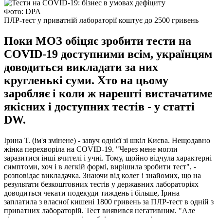
Фото: DPA
ПЛР-тест у приватній лабораторії коштує до 2500 гривень
Поки МОЗ обіцяє зробити тести на
COVID-19 доступними всім, українцям
доводиться викладати за них
кругленькі суми. Хто на цьому
заробляє і коли ж нарешті вистачатиме
якісних і доступних тестів - у статті
DW.
Ірина Т. (ім'я змінене) - завуч однієї зі шкіл Києва. Нещодавно
жінка перехворіла на COVID-19. "Через мене могли
заразитися інші вчителі і учні. Тому, щойно відчула характерні
симптоми, хоч і в легкій формі, вирішила зробити тест", -
розповідає викладачка. Знаючи від колег і знайомих, що на
результати безкоштовних тестів у державних лабораторіях
доводиться чекати подекуди тиждень і більше, Ірина
заплатила з власної кишені 1800 гривень за ПЛР-тест в одній з
приватних лабораторій. Тест виявився негативним. "Але