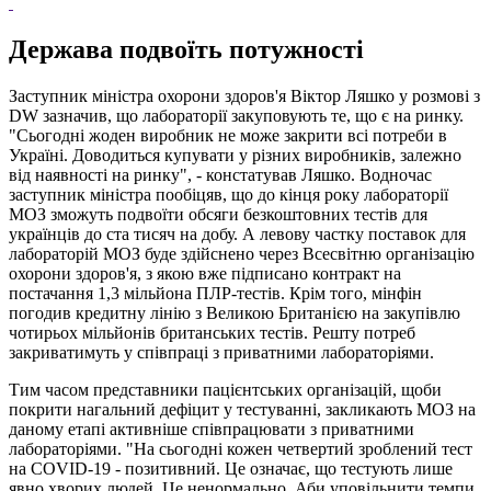
Держава подвоїть потужності
Заступник міністра охорони здоров'я Віктор Ляшко у розмові з
DW зазначив, що лабораторії закуповують те, що є на ринку.
"Сьогодні жоден виробник не може закрити всі потреби в
Україні. Доводиться купувати у різних виробників, залежно
від наявності на ринку", - констатував Ляшко. Водночас
заступник міністра пообіцяв, що до кінця року лабораторії
МОЗ зможуть подвоїти обсяги безкоштовних тестів для
українців до ста тисяч на добу. А левову частку поставок для
лабораторій МОЗ буде здійснено через Всесвітню організацію
охорони здоров'я, з якою вже підписано контракт на
постачання 1,3 мільйона ПЛР-тестів. Крім того, мінфін
погодив кредитну лінію з Великою Британією на закупівлю
чотирьох мільйонів британських тестів. Решту потреб
закриватимуть у співпраці з приватними лабораторіями.
Тим часом представники пацієнтських організацій, щоби
покрити нагальний дефіцит у тестуванні, закликають МОЗ на
даному етапі активніше співпрацювати з приватними
лабораторіями. "На сьогодні кожен четвертий зроблений тест
на COVID-19 - позитивний. Це означає, що тестують лише
явно хворих людей. Це ненормально. Аби уповільнити темпи