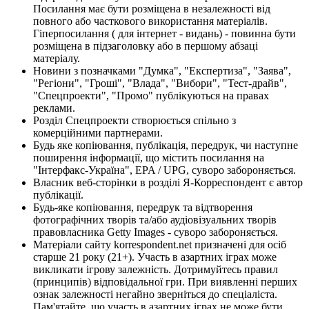
Посилання має бути розміщена в незалежності від
повного або часткового використання матеріалів.
Гіперпосилання ( для інтернет - видань) - повинна бути
розміщена в підзаголовку або в першому абзаці
матеріалу.
Новини з позначками "Думка", "Експертиза", "Заява",
"Регіони", "Гроші", "Влада", "Вибори", "Тест-драйв",
"Спецпроекти", "Промо" публікуються на правах
реклами.
Розділ Спецпроекти створюється спільно з
комерційними партнерами.
Будь яке копіювання, публікація, передрук, чи наступне
поширення інформації, що містить посилання на
"Інтерфакс-Україна", EPA / UPG, суворо забороняється.
Власник веб-сторінки в розділі Я-Корреспондент є автор
публікації.
Будь-яке копіювання, передрук та відтворення
фотографічних творів та/або аудіовізуальних творів
правовласника Getty Images - суворо забороняється.
Матеріали сайту korrespondent.net призначені для осіб
старше 21 року (21+). Участь в азартних іграх може
викликати ігрову залежність. Дотримуйтесь правил
(принципів) відповідальної гри. При виявленні перших
ознак залежності негайно зверніться до спеціаліста.
Пам'ятайте, що участь в азартних іграх не може бути