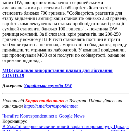
запит DW, що працює виключно з європейськими і
американськими реагентами і собівартість його тестів
становить близько 700 гривень. "Собівартість реагентів для
етапу виділення і ампліфікації становить близько 350 гривень,
вартість комплектуючих на етапах пробопідготовки і реакції
сумішей становить близько 100 гривень", - пояснила DW
речниця компанії. За її словами, крім реагентів, ще 200-250
гривень у кожному ПЛР тесті становлять постійні витрати -
такі як витрати на персонал, амортизацію обладнання, оренду
приміщень та утримання лабораторії. У компанії повідомили,
що пропонували МОЗ свої послуги по собівартості, однак не
отримали відповіді.
МОЗ схвалило використання плазми для лікування
COVID-19
Джерело:
Українська служба DW
Новини від
Корреспондент.net
в Telegram. Підписуйтесь на
наш канал
https://t.me/korrespondentnet
Читайте Korrespondent.net в Google News
Коронавірус
В Україні вперше виявили новий варіант коронавірусу Цикада