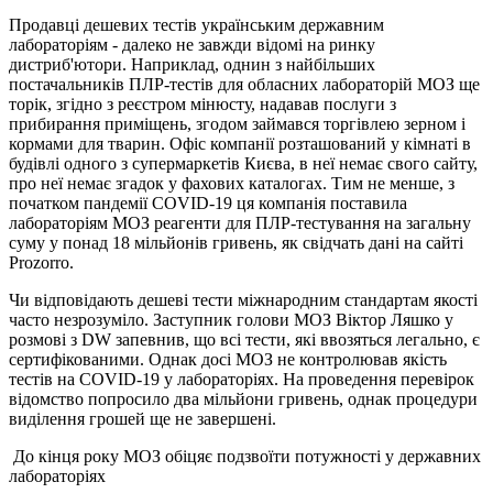
Продавці дешевих тестів українським державним
лабораторіям - далеко не завжди відомі на ринку
дистриб'ютори. Наприклад, однин з найбільших
постачальників ПЛР-тестів для обласних лабораторій МОЗ ще
торік, згідно з реєстром мінюсту, надавав послуги з
прибирання приміщень, згодом займався торгівлею зерном і
кормами для тварин. Офіс компанії розташований у кімнаті в
будівлі одного з супермаркетів Києва, в неї немає свого сайту,
про неї немає згадок у фахових каталогах. Тим не менше, з
початком пандемії COVID-19 ця компанія поставила
лабораторіям МОЗ реагенти для ПЛР-тестування на загальну
суму у понад 18 мільйонів гривень, як свідчать дані на сайті
Prozorro.
Чи відповідають дешеві тести міжнародним стандартам якості
часто незрозуміло. Заступник голови МОЗ Віктор Ляшко у
розмові з DW запевнив, що всі тести, які ввозяться легально, є
сертифікованими. Однак досі МОЗ не контролював якість
тестів на COVID-19 у лабораторіях. На проведення перевірок
відомство попросило два мільйони гривень, однак процедури
виділення грошей ще не завершені.
До кінця року МОЗ обіцяє подзвоїти потужності у державних
лабораторіях