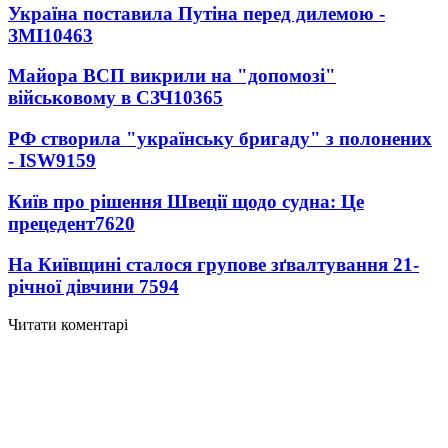
Україна поставила Путіна перед дилемою -
ЗМІ
10463
Майора ВСП викрили на "допомозі"
військовому в СЗЧ
10365
РФ створила "українську бригаду" з полонених
- ISW
9159
Київ про рішення Швеції щодо судна: Це
прецедент
7620
На Київщині сталося групове зґвалтування 21-
річної дівчини
7594
Читати коментарі