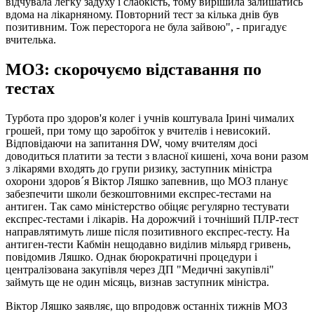
відчувала легку задуху і слабкість, тому вирішила залишатись
вдома на лікарняному. Повторний тест за кілька днів був
позитивним. Тож пересторога не була зайвою", - пригадує
вчителька.
МОЗ: скорочуємо відставання по
тестах
Турбота про здоров'я колег і учнів коштувала Ірині чималих
грошей, при тому що заробіток у вчителів і невисокий.
Відповідаючи на запитання DW, чому вчителям досі
доводиться платити за тести з власної кишені, хоча вони разом
з лікарями входять до групи ризику, заступник міністра
охорони здоров´я Віктор Ляшко запевнив, що МОЗ планує
забезпечити школи безкоштовними експрес-тестами на
антиген. Так само міністерство обіцяє регулярно тестувати
експрес-тестами і лікарів. На дорожчий і точніший ПЛР-тест
направлятимуть лише після позитивного експрес-тесту. На
антиген-тести Кабмін нещодавно виділив мільярд гривень,
повідомив Ляшко. Однак бюрократичні процедури і
централізована закупівля через ДП "Медичні закупівлі"
займуть ще не один місяць, визнав заступник міністра.
Віктор Ляшко заявляє, що впродовж останніх тижнів МОЗ