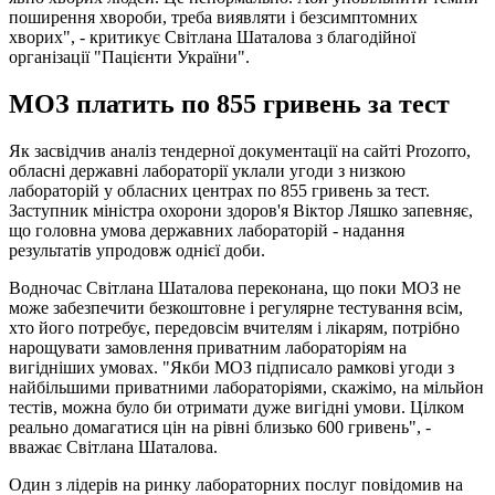
поширення хвороби, треба виявляти і безсимптомних
хворих", - критикує Світлана Шаталова з благодійної
організації "Пацієнти України".
МОЗ платить по 855 гривень за тест
Як засвідчив аналіз тендерної документації на сайті Prozorro,
обласні державні лабораторії уклали угоди з низкою
лабораторій у обласних центрах по 855 гривень за тест.
Заступник міністра охорони здоров'я Віктор Ляшко запевняє,
що головна умова державних лабораторій - надання
результатів упродовж однієї доби.
Водночас Світлана Шаталова переконана, що поки МОЗ не
може забезпечити безкоштовне і регулярне тестування всім,
хто його потребує, передовсім вчителям і лікарям, потрібно
нарощувати замовлення приватним лабораторіям на
вигідніших умовах. "Якби МОЗ підписало рамкові угоди з
найбільшими приватними лабораторіями, скажімо, на мільйон
тестів, можна було би отримати дуже вигідні умови. Цілком
реально домагатися цін на рівні близько 600 гривень", -
вважає Світлана Шаталова.
Один з лідерів на ринку лабораторних послуг повідомив на