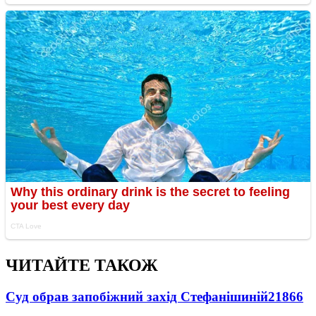
ЧИТАЙТЕ ТАКОЖ
Суд обрав запобіжний захід Стефанішиній
21866