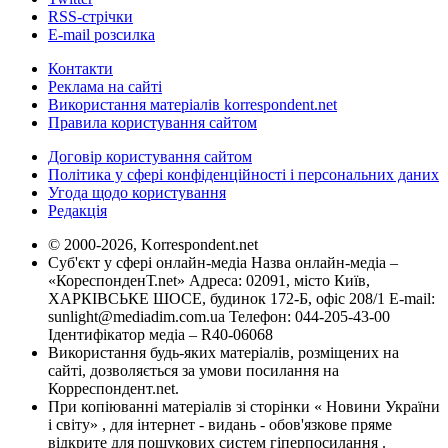
RSS-стрічки
E-mail розсилка
Контакти
Реклама на сайті
Використання матеріалів korrespondent.net
Правила користування сайтом
Договір користування сайтом
Політика у сфері конфіденційності і персональних даних
Угода щодо користування
Редакція
© 2000-2026, Korrespondent.net
Суб'єкт у сфері онлайн-медіа Назва онлайн-медіа –
«КореспонденТ.net» Адреса: 02091, місто Київ,
ХАРКІВСЬКЕ ШОСЕ, будинок 172-Б, офіс 208/1 E-mail:
sunlight@mediadim.com.ua
Телефон: 044-205-43-00
Ідентифікатор медіа – R40-06068
Використання будь-яких матеріалів, розміщених на
сайті, дозволяється за умови посилання на
Корреспондент.net.
При копіюванні матеріалів зі сторінки « Новини України
і світу» , для інтернет - видань - обов'язкове пряме
відкрите для пошукових систем гіперпосилання .