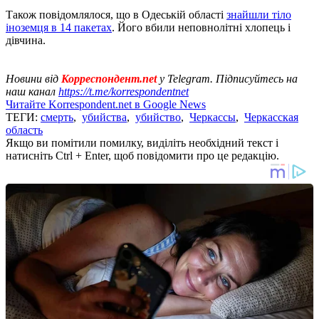
Також повідомлялося, що в Одеській області
знайшли тіло
іноземця в 14 пакетах
. Його вбили неповнолітні хлопець і
дівчина.
Новини від
Корреспондент.net
у Telegram. Підписуйтесь на
наш канал
https://t.me/korrespondentnet
Читайте Korrespondent.net в Google News
ТЕГИ:
смерть
,
убийства
,
убийство
,
Черкассы
,
Черкасская
область
Якщо ви помітили помилку, виділіть необхідний текст і
натисніть Ctrl + Enter, щоб повідомити про це редакцію.