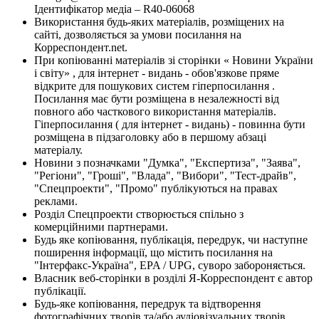
Ідентифікатор медіа – R40-06068
Використання будь-яких матеріалів, розміщених на
сайті, дозволяється за умови посилання на
Корреспондент.net.
При копіюванні матеріалів зі сторінки « Новини України
і світу» , для інтернет - видань - обов'язкове пряме
відкрите для пошукових систем гіперпосилання .
Посилання має бути розміщена в незалежності від
повного або часткового використання матеріалів.
Гіперпосилання ( для інтернет - видань) - повинна бути
розміщена в підзаголовку або в першому абзаці
матеріалу.
Новини з позначками "Думка", "Експертиза", "Заява",
"Регіони", "Гроші", "Влада", "Вибори", "Тест-драйв",
"Спецпроекти", "Промо" публікуються на правах
реклами.
Розділ Спецпроекти створюється спільно з
комерційними партнерами.
Будь яке копіювання, публікація, передрук, чи наступне
поширення інформації, що містить посилання на
"Інтерфакс-Україна", EPA / UPG, суворо забороняється.
Власник веб-сторінки в розділі Я-Корреспондент є автор
публікації.
Будь-яке копіювання, передрук та відтворення
фотографічних творів та/або аудіовізуальних творів