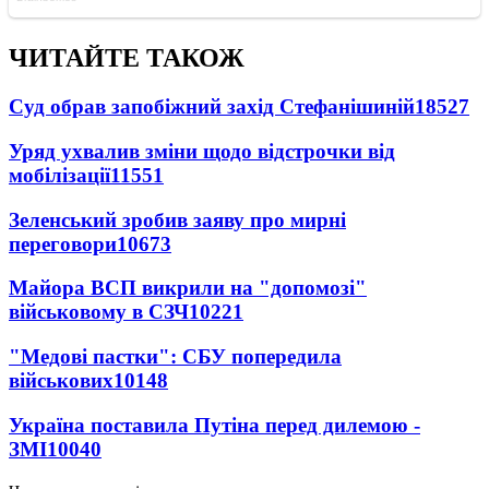
ЧИТАЙТЕ ТАКОЖ
Суд обрав запобіжний захід Стефанішиній
18527
Уряд ухвалив зміни щодо відстрочки від
мобілізації
11551
Зеленський зробив заяву про мирні
переговори
10673
Майора ВСП викрили на "допомозі"
військовому в СЗЧ
10221
"Медові пастки": СБУ попередила
військових
10148
Україна поставила Путіна перед дилемою -
ЗМІ
10040