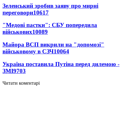
Зеленський зробив заяву про мирні
переговори
10617
"Медові пастки": СБУ попередила
військових
10089
Майора ВСП викрили на "допомозі"
військовому в СЗЧ
10064
Україна поставила Путіна перед дилемою -
ЗМІ
9703
Читати коментарі