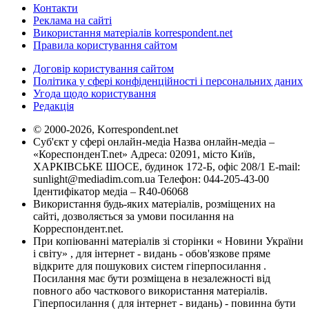
Контакти
Реклама на сайті
Використання матеріалів korrespondent.net
Правила користування сайтом
Договір користування сайтом
Політика у сфері конфіденційності і персональних даних
Угода щодо користування
Редакція
© 2000-2026, Korrespondent.net
Суб'єкт у сфері онлайн-медіа Назва онлайн-медіа –
«КореспонденТ.net» Адреса: 02091, місто Київ,
ХАРКІВСЬКЕ ШОСЕ, будинок 172-Б, офіс 208/1 E-mail:
sunlight@mediadim.com.ua
Телефон: 044-205-43-00
Ідентифікатор медіа – R40-06068
Використання будь-яких матеріалів, розміщених на
сайті, дозволяється за умови посилання на
Корреспондент.net.
При копіюванні матеріалів зі сторінки « Новини України
і світу» , для інтернет - видань - обов'язкове пряме
відкрите для пошукових систем гіперпосилання .
Посилання має бути розміщена в незалежності від
повного або часткового використання матеріалів.
Гіперпосилання ( для інтернет - видань) - повинна бути