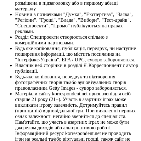
розміщена в підзаголовку або в першому абзаці
матеріалу.
Новини з позначками "Думка", "Експертиза", "Заява",
"Регіони", "Гроші", "Влада", "Вибори", "Тест-драйв",
"Спецпроекти", "Промо" публікуються на правах
реклами.
Розділ Спецпроекти створюється спільно з
комерційними партнерами.
Будь яке копіювання, публікація, передрук, чи наступне
поширення інформації, що містить посилання на
"Інтерфакс-Україна", EPA / UPG, суворо забороняється.
Власник веб-сторінки в розділі Я-Корреспондент є автор
публікації.
Будь-яке копіювання, передрук та відтворення
фотографічних творів та/або аудіовізуальних творів
правовласника Getty Images - суворо забороняється.
Матеріали сайту korrespondent.net призначені для осіб
старше 21 року (21+). Участь в азартних іграх може
викликати ігрову залежність. Дотримуйтесь правил
(принципів) відповідальної гри. При виявленні перших
ознак залежності негайно зверніться до спеціаліста.
Пам'ятайте, що участь в азартних іграх не може бути
джерелом доходів або альтернативою роботі.
Інформаційний ресурс korrespondent.net не проводить
ігри на реальні та/або віртуальні гроші, також сайт не