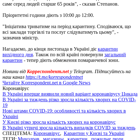
саме серед людей старше 65 років", - сказав Степанов.
Пріоритетні години діють з 10:00 до 12:00.
"Ініціатива триватиме на період карантину. Сподіваюся, що
всі заклади торгівлі та послуг слідуватимуть цьому", -
зазначив міністр.
Нагадаємо, до кінця листопада в Україні діє
карантин
вихідного дня
. Також по всій країні повернули
загальний
карантин
- тепер діють обмеження помаранчевої зони.
Новини від
Корреспондент.net
у Telegram. Підписуйтесь на
наш канал
https://t.me/korrespondentnet
Читайте Korrespondent.net в Google News
Коронавірус
В Україні вперше виявили новий варіант коронавірусу Цикада
В Україні за тиждень різко зросла кількість хворих на COVID-
19
Нові штами COVID-19: особливості та кількість хворих в
Україні
У Києві різко зросла кількість хворих на коронавірус
В Україні утричі зросла кількість випадків COVID за тиждень
СПЕЦТЕМА:
Коронавірус
,
Карантин у Києві та Україні
ТЕГИ:
Минздрав
,
магазины
,
карантин
,
пожилые люди