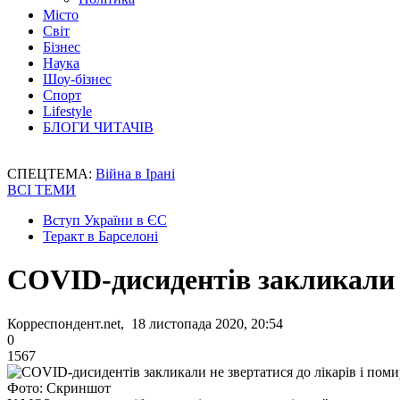
Місто
Світ
Бізнес
Наука
Шоу-бізнес
Спорт
Lifestyle
БЛОГИ ЧИТАЧІВ
СПЕЦТЕМА:
Війна в Ірані
ВСІ ТЕМИ
Вступ України в ЄС
Теракт в Барселоні
COVID-дисидентів закликали н
Корреспондент.net, 18 листопада 2020, 20:54
0
1567
Фото: Скриншот