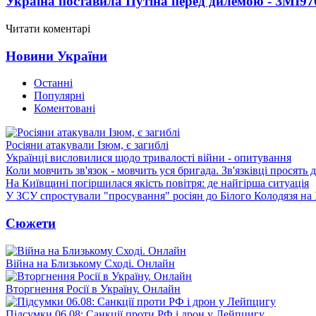
Україна поставила Путіна перед дилемою - ЗМІ
97
Читати коментарі
Новини України
Останні
Популярні
Коментовані
Росіяни атакували Ізюм, є загиблі
Українці висловилися щодо тривалості війни - опитування
Коли мовчить зв'язок - мовчить уся бригада. Зв'язківці просять
На Київщині погіршилася якість повітря: де найгірша ситуація
У ЗСУ спростували "просування" росіян до Білого Колодязя на
Сюжети
Війна на Близькому Сході. Онлайн
Вторгнення Росії в Україну. Онлайн
Підсумки 06.08: Санкції проти РФ і дрон у Лейпцигу