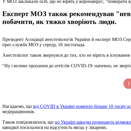
У МОЗ закликали осіб, що не вірять у коронавірус, "помирати 
Експерт МОЗ також рекомендував "неві
побачити, як тяжко хворіють люди.
Президент Асоціації анестезіологів України й експерт МОЗ С
прес-служба МОЗ у середу, 18 листопада.
Анестезіолог також звернувся до тих, хто не вірить в існуванн
"Ну і велике прохання до атеїстів COVID-19: напевно, не зверта
Нагадаємо, що
від COVID в Україні померло більше 10 тисяч ос
медпрацівників.
Також повідомлялося, що
по Україні швидкі починають відмовл
швидкої посилалися на відсутність місць у лікарнях.