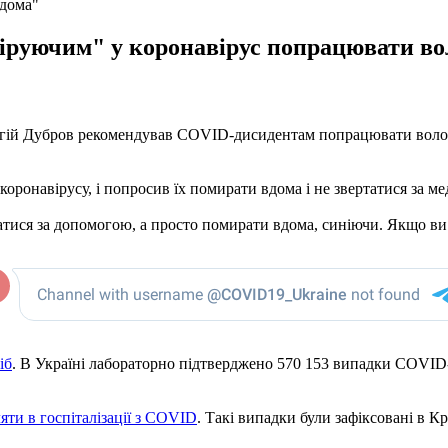
вдома"
руючим" у коронавірус попрацювати вол
ергій Дубров рекомендував COVID-дисидентам попрацювати воло
я коронавірусу, і попросив їх помирати вдома і не звертатися за
тися за допомогою, а просто помирати вдома, синіючи. Якщо ви не
іб
. В Україні лабораторно підтверджено 570 153 випадки COVID-19,
яти в госпіталізації з COVID
. Такі випадки були зафіксовані в К