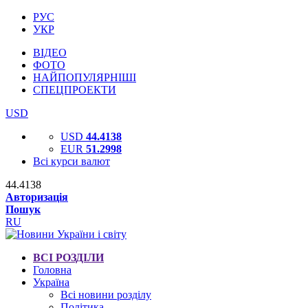
РУС
УКР
ВІДЕО
ФОТО
НАЙПОПУЛЯРНІШІ
СПЕЦПРОЕКТИ
USD
USD
44.4138
EUR
51.2998
Всі курси валют
44.4138
Авторизація
Пошук
RU
ВСІ РОЗДІЛИ
Головна
Україна
Всі новини розділу
Політика