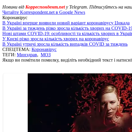
Новини від
Корреспондент.net
у Telegram. Підписуйтесь на на
Читайте Korrespondent.net в Google News
Коронавірус
В Україні вперше виявили новий варіант коронавірусу Цикада
В Україні за тиждень різко зросла кількість хворих на COVID-1
Нові штами COVID-19: особливості та кількість хворих в Украї
У Києві різко зросла кількість хворих на коронавірус
В Україні утричі зросла кількість випадків COVID за тиждень
СПЕЦТЕМА:
Коронавірус
ТЕГИ:
Минздрав
,
МОЗ
Якщо ви помітили помилку, виділіть необхідний текст і натисніт