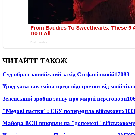
ЧИТАЙТЕ ТАКОЖ
Суд обрав запобіжний захід Стефанішиній
17083
Уряд ухвалив зміни щодо відстрочки від мобілізац
Зеленський зробив заяву про мирні переговори
10
"Медові пастки": СБУ попередила військових
100
Майора ВСП викрили на "допомозі" військовому