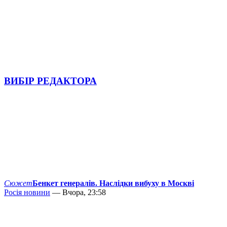
ВИБІР РЕДАКТОРА
Сюжет
Бенкет генералів. Наслідки вибуху в Москві
Росія новини
— Вчора, 23:58