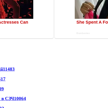
ії
11483
617
89
 в СЗЧ
10064