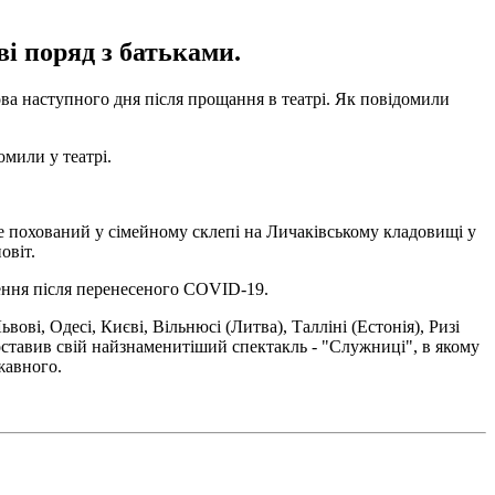
і поряд з батьками.
ва наступного дня після прощання в театрі. Як повідомили
омили у театрі.
е похований у сімейному склепі на Личаківському кладовищі у
овіт.
влення після перенесеного COVID-19.
ові, Одесі, Києві, Вільнюсі (Литва), Талліні (Естонія), Ризі
 поставив свій найзнаменитіший спектакль - "Служниці", в якому
жавного.