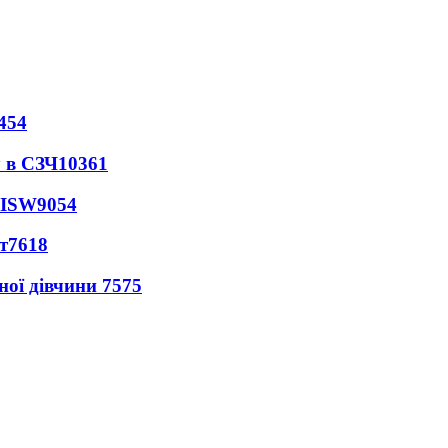
454
 в СЗЧ
10361
 ISW
9054
т
7618
ної дівчини
7575