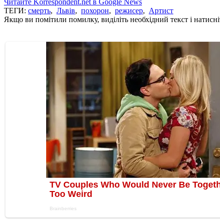
Читайте Korrespondent.net в Google News
ТЕГИ:
смерть
,
Львів
,
похорон
,
режисер
,
Артист
Якщо ви помітили помилку, виділіть необхідний текст і натисніт