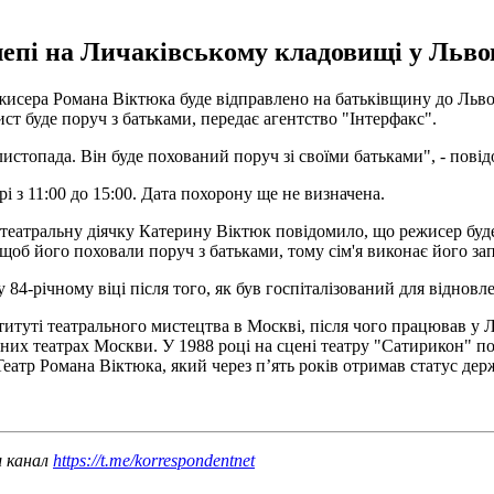
лепі на Личаківському кладовищі у Львов
ежисера Романа Віктюка буде відправлено на батьківщину до Льво
ист буде поруч з батьками, передає агентство "Інтерфакс".
истопада. Він буде похований поруч зі своїми батьками", - повід
 з 11:00 до 15:00. Дата похорону ще не визначена.
театральну діячку Катерину Віктюк повідомило, що режисер буд
щоб його поховали поруч з батьками, тому сім'я виконає його зап
у 84-річному віці після того, як був госпіталізований для відно
итуті театрального мистецтва в Москві, після чого працював у Льв
 різних театрах Москви. У 1988 році на сцені театру "Сатирикон"
 Театр Романа Віктюка, який через п’ять років отримав статус дер
ш канал
https://t.me/korrespondentnet