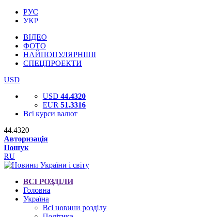
РУС
УКР
ВІДЕО
ФОТО
НАЙПОПУЛЯРНІШІ
СПЕЦПРОЕКТИ
USD
USD
44.4320
EUR
51.3316
Всі курси валют
44.4320
Авторизація
Пошук
RU
ВСІ РОЗДІЛИ
Головна
Україна
Всі новини розділу
Політика