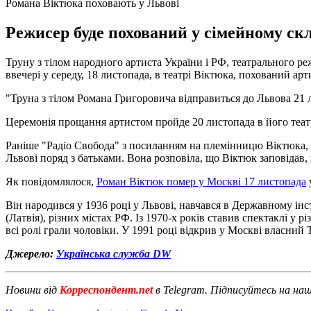
Романа Віктюка поховають у Львові
Режисер буде похований у сімейному ск
Труну з тілом народного артиста України і РФ, театрального р
ввечері у середу, 18 листопада, в театрі Віктюка, похований арт
"Труна з тілом Романа Григоровича відправиться до Львова 21 л
Церемонія прощання артистом пройде 20 листопада в його театрі
Раніше "Радіо Свобода" з посиланням на племінницю Віктюка, 
Львові поряд з батьками. Вона розповіла, що Віктюк заповідав, 
Як повідомлялося,
Роман Віктюк помер у Москві 17 листопада
Він народився у 1936 році у Львові, навчався в Державному інст
(Латвія), різних містах РФ. Із 1970-х років ставив спектаклі у
всі ролі грали чоловіки. У 1991 році відкрив у Москві власний
Джерело:
Українська служба DW
Новини від
Корреспондент.net
в Telegram. Підписуйтесь на на