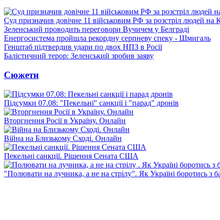
Суд призначив довічне 11 військовим РФ за розстріл людей на 
Зеленський проводить переговори Вучичем у Белграді
Енергосистема пройшла рекордну серпневу спеку - Шмигаль
Генштаб підтвердив удари по двох НПЗ в Росії
Балістичний терор: Зеленський зробив заяву
Сюжети
Підсумки 07.08: "Пекельні" санкції і "парад" дронів
Вторгнення Росії в Україну. Онлайн
Війна на Близькому Сході. Онлайн
Пекельні санкції. Рішення Сената США
"Полювати на лучника, а не на стрілу". Як Україні боротись з 