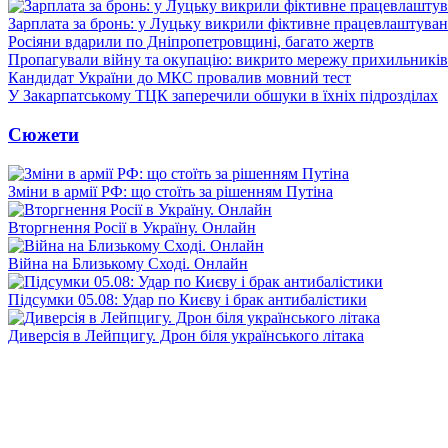
Зарплата за бронь: у Луцьку викрили фіктивне працевлаштуванн
Росіяни вдарили по Дніпропетровщині, багато жертв
Пропагували війну та окупацію: викрито мережу прихильникі
Кандидат України до МКС провалив мовний тест
У Закарпатському ТЦК заперечили обшуки в їхніх підрозділах
Сюжети
Зміни в армії РФ: що стоїть за рішенням Путіна
Вторгнення Росії в Україну. Онлайн
Війна на Близькому Сході. Онлайн
Підсумки 05.08: Удар по Києву і брак антибалістики
Диверсія в Лейпцигу. Дрон біля українського літака