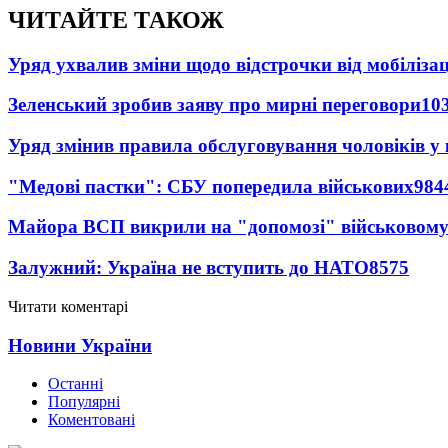
ЧИТАЙТЕ ТАКОЖ
Уряд ухвалив зміни щодо відстрочки від мобілізац
Зеленський зробив заяву про мирні переговори
10
Уряд змінив правила обслуговування чоловіків у
"Медові пастки": СБУ попередила військових
984
Майора ВСП викрили на "допомозі" військовому
Залужний: Україна не вступить до НАТО
8575
Читати коментарі
Новини України
Останні
Популярні
Коментовані