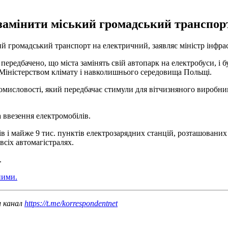
 замінити міський громадський транспор
ий громадський транспорт на електричний, заявляє міністр інфра
редбачено, що міста замінять свій автопарк на електробуси, і бу
му Міністерством клімату і навколишнього середовища Польщі.
ромисловості, який передбачає стимули для вітчизняного виробни
а ввезення електромобілів.
идів і майже 9 тис. пунктів електрозарядних станцій, розташовани
всіх автомагістралях.
.
ними.
ш канал
https://t.me/korrespondentnet