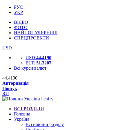
РУС
УКР
ВІДЕО
ФОТО
НАЙПОПУЛЯРНІШІ
СПЕЦПРОЕКТИ
USD
USD
44.4190
EUR
51.3207
Всі курси валют
44.4190
Авторизація
Пошук
RU
ВСІ РОЗДІЛИ
Головна
Україна
Всі новини розділу
Політика