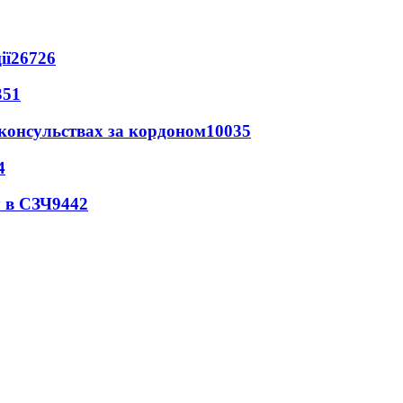
ії
26726
351
 консульствах за кордоном
10035
4
 в СЗЧ
9442