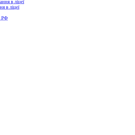
я в ліцеї
в РФ