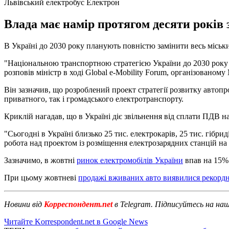
Львівський електробус Електрон
Влада має намір протягом десяти років
В Україні до 2030 року планують повністю замінити весь міськ
"Національною транспортною стратегією України до 2030 року пе
розповів міністр в ході Global e-Mobility Forum, організовано
Він зазначив, що розроблений проект стратегії розвитку автоп
приватного, так і громадського електротранспорту.
Криклій нагадав, що в Україні діє звільнення від сплати ПДВ н
"Сьогодні в Україні близько 25 тис. електрокарів, 25 тис. гібр
робота над проектом із розміщення електрозарядних станцій на 
Зазначимо, в жовтні
ринок електромобілів України
впав на 15%
При цьому жовтневі
продажі вживаних авто виявилися рекорд
Новини від
Корреспондент.net
в Telegram. Підписуйтесь на на
Читайте Korrespondent.net в Google News