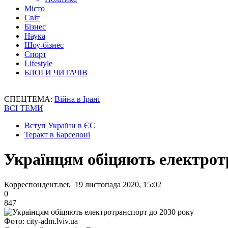
Місто
Світ
Бізнес
Наука
Шоу-бізнес
Спорт
Lifestyle
БЛОГИ ЧИТАЧІВ
СПЕЦТЕМА:
Війна в Ірані
ВСІ ТЕМИ
Вступ України в ЄС
Теракт в Барселоні
Українцям обіцяють електрот
Корреспондент.net, 19 листопада 2020, 15:02
0
847
Фото: city-adm.lviv.ua