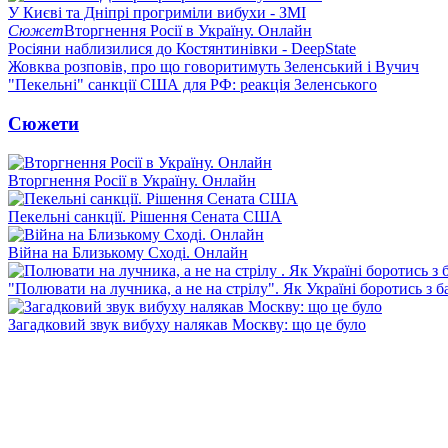
У Києві та Дніпрі прогриміли вибухи - ЗМІ
Сюжет
Вторгнення Росії в Україну. Онлайн
Росіяни наблизилися до Костянтинівки - DeepState
Жовква розповів, про що говоритимуть Зеленський і Вучич
"Пекельні" санкції США для РФ: реакція Зеленського
Сюжети
Вторгнення Росії в Україну. Онлайн
Пекельні санкції. Рішення Сената США
Війна на Близькому Сході. Онлайн
"Полювати на лучника, а не на стрілу". Як Україні боротись з 
Загадковий звук вибуху налякав Москву: що це було