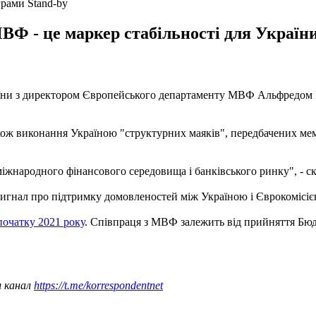
рами Stand-by
 - це маркер стабільності для України"
аїни з директором Європейського департаменту МВФ Альфредом
кож виконання Україною "структурних маяків", передбачених м
міжнародного фінансового середовища і банківського ринку", - с
сигнал про підтримку домовленостей між Україною і Єврокомісі
початку 2021 року
. Співпраця з МВФ залежить від прийняття Бюдж
ш канал
https://t.me/korrespondentnet