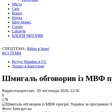
Місто
Світ
Бізнес
Наука
Шоу-бізнес
Спорт
Lifestyle
БЛОГИ ЧИТАЧІВ
СПЕЦТЕМА:
Війна в Ірані
ВСІ ТЕМИ
Вступ України в ЄС
Теракт в Барселоні
Шмигаль обговорив із МВФ пр
Корреспондент.net, 20 листопада 2020, 22:36
0
178
Фото: kmu.gov.ua