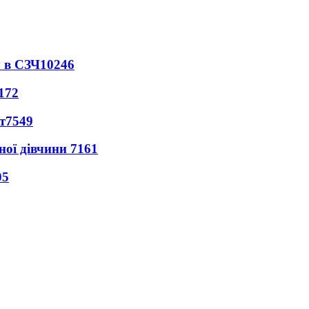
 в СЗЧ
10246
172
т
7549
ної дівчини
7161
05