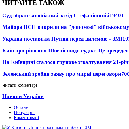
ЧИТАЙТЕ ТАКОЖ
Суд обрав запобіжний захід Стефанішиній
19401
Майора ВСП викрили на "допомозі" військовому
Україна поставила Путіна перед дилемою - ЗМІ
10
Київ про рішення Швеції щодо судна: Це прецеден
На Київщині сталося групове зґвалтування 21-річ
Зеленський зробив заяву про мирні переговори
70
Читати коментарі
Новини України
Останні
Популярні
Коментовані