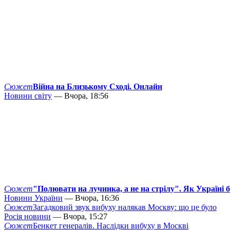
Сюжет
Війна на Близькому Сході. Онлайн
Новини світу
— Вчора, 18:56
Сюжет
"Полювати на лучника, а не на стрілу". Як Україні 
Новини України
— Вчора, 16:36
Сюжет
Загадковий звук вибуху налякав Москву: що це було
Росія новини
— Вчора, 15:27
Сюжет
Бенкет генералів. Наслідки вибуху в Москві