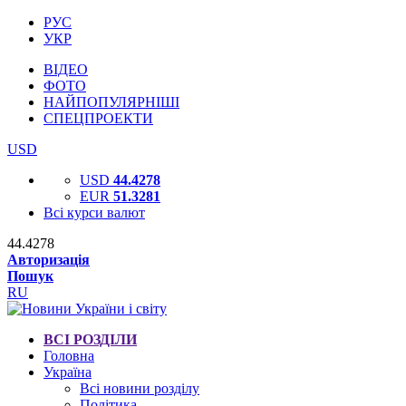
РУС
УКР
ВІДЕО
ФОТО
НАЙПОПУЛЯРНІШІ
СПЕЦПРОЕКТИ
USD
USD
44.4278
EUR
51.3281
Всі курси валют
44.4278
Авторизація
Пошук
RU
ВСІ РОЗДІЛИ
Головна
Україна
Всі новини розділу
Політика