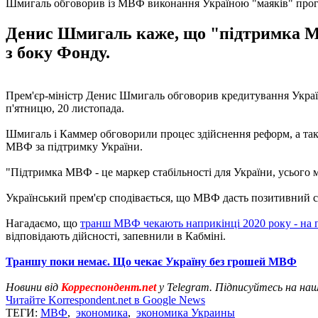
Шмигаль обговорив із МВФ виконання Україною "маяків" прог
Денис Шмигаль каже, що "підтримка МВФ
з боку Фонду.
Прем'єр-міністр Денис Шмигаль обговорив кредитування Укр
п'ятницю, 20 листопада.
Шмигаль і Каммер обговорили процес здійснення реформ, а та
МВФ за підтримку України.
"Підтримка МВФ - це маркер стабільності для України, усього 
Український прем'єр сподівається, що МВФ дасть позитивний 
Нагадаємо, що
транш МВФ чекають наприкінці 2020 року - на 
відповідають дійсності, запевнили в Кабміні.
Траншу поки немає. Що чекає Україну без грошей МВФ
Новини від
Корреспондент.net
у Telegram. Підписуйтесь на на
Читайте Korrespondent.net в Google News
ТЕГИ:
МВФ
,
экономика
,
экономика Украины