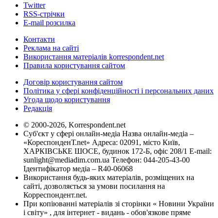
Twitter
RSS-стрічки
E-mail розсилка
Контакти
Реклама на сайті
Використання матеріалів korrespondent.net
Правила користування сайтом
Договір користування сайтом
Політика у сфері конфіденційності і персональних даних
Угода щодо користування
Редакція
© 2000-2026, Korrespondent.net
Суб'єкт у сфері онлайн-медіа Назва онлайн-медіа –
«КореспонденТ.net» Адреса: 02091, місто Київ,
ХАРКІВСЬКЕ ШОСЕ, будинок 172-Б, офіс 208/1 E-mail:
sunlight@mediadim.com.ua
Телефон: 044-205-43-00
Ідентифікатор медіа – R40-06068
Використання будь-яких матеріалів, розміщених на
сайті, дозволяється за умови посилання на
Корреспондент.net.
При копіюванні матеріалів зі сторінки « Новини України
і світу» , для інтернет - видань - обов'язкове пряме