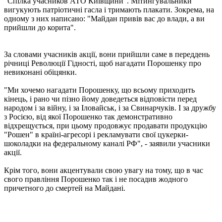
"Спілка учасников АТО Київщини". Мітингувальники
вигукують патріотичні гасла і тримають плакати. Зокрема, на
одному з них написано: "Майдан привів вас до влади, а ви
прийшли до корита".
За словами учасників акції, вони прийшли саме в переддень
річниці Революції Гідності, щоб нагадати Порошенку про
невиконані обіцянки.
"Ми хочемо нагадати Порошенку, що всьому приходить
кінець, і рано чи пізно йому доведеться відповісти перед
народом і за війну, і за Іловайськ, і за Свинарчуків. І за дружбу
з Росією, від якої Порошенко так демонстративно
відхрещується, при цьому продовжує продавати продукцію
"Рошен" в країні-агресорі і рекламувати свої цукерки-
шоколадки на федеральному каналі РФ", - заявили учасники
акції.
Крім того, вони акцентували свою увагу на тому, що в час
свого правління Порошенко так і не посадив жодного
причетного до смертей на Майдані.