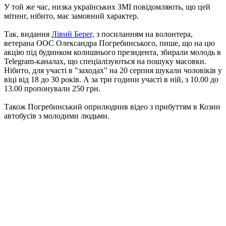
У той же час, низка українських ЗМІ повідомляють, що цей
мітинг, нібито, має замовний характер.
Так, видання
Лівий Берег,
з посиланням на волонтера,
ветерана ООС Олександра Погребинського, пише, що на цю
акцію під будинком колишнього президента, збирали молодь в
Telegram-каналах, що спеціалізуються на пошуку масовки.
Нібито, для участі в "заходах" на 20 серпня шукали чоловіків у
віці від 18 до 30 років. А за три години участі в ній, з 10.00 до
13.00 пропонували 250 грн.
Також Погребинський оприлюднив відео з прибуттям в Козин
автобусів з молодими людьми.