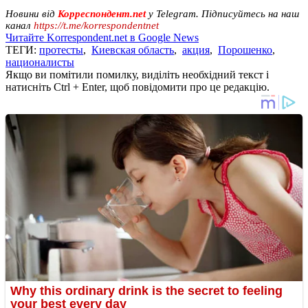
Новини від
Корреспондент.net
у Telegram. Підписуйтесь на наш
канал
https://t.me/korrespondentnet
Читайте Korrespondent.net в Google News
ТЕГИ:
протесты
,
Киевская область
,
акция
,
Порошенко
,
националисты
Якщо ви помітили помилку, виділіть необхідний текст і
натисніть Ctrl + Enter, щоб повідомити про це редакцію.