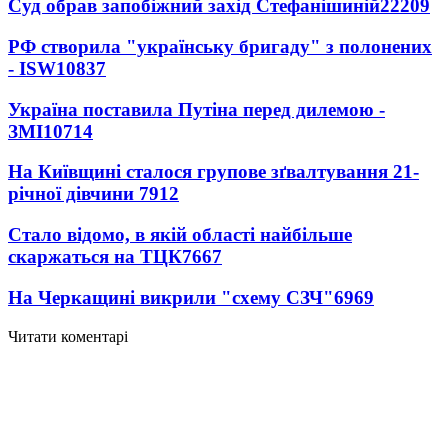
Суд обрав запобіжний захід Стефанішиній
22209
РФ створила "українську бригаду" з полонених
- ISW
10837
Україна поставила Путіна перед дилемою -
ЗМІ
10714
На Київщині сталося групове зґвалтування 21-
річної дівчини
7912
Стало відомо, в якій області найбільше
скаржаться на ТЦК
7667
На Черкащині викрили "схему СЗЧ"
6969
Читати коментарі