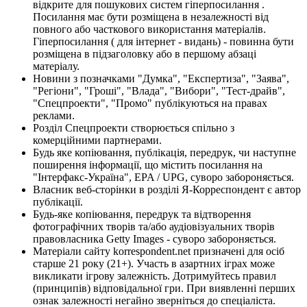
відкрите для пошукових систем гіперпосилання .
Посилання має бути розміщена в незалежності від
повного або часткового використання матеріалів.
Гіперпосилання ( для інтернет - видань) - повинна бути
розміщена в підзаголовку або в першому абзаці
матеріалу.
Новини з позначками "Думка", "Експертиза", "Заява",
"Регіони", "Гроші", "Влада", "Вибори", "Тест-драйв",
"Спецпроекти", "Промо" публікуються на правах
реклами.
Розділ Спецпроекти створюється спільно з
комерційними партнерами.
Будь яке копіювання, публікація, передрук, чи наступне
поширення інформації, що містить посилання на
"Інтерфакс-Україна", EPA / UPG, суворо забороняється.
Власник веб-сторінки в розділі Я-Корреспондент є автор
публікації.
Будь-яке копіювання, передрук та відтворення
фотографічних творів та/або аудіовізуальних творів
правовласника Getty Images - суворо забороняється.
Матеріали сайту korrespondent.net призначені для осіб
старше 21 року (21+). Участь в азартних іграх може
викликати ігрову залежність. Дотримуйтесь правил
(принципів) відповідальної гри. При виявленні перших
ознак залежності негайно зверніться до спеціаліста.