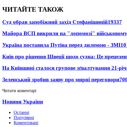
ЧИТАЙТЕ ТАКОЖ
Суд обрав запобіжний захід Стефанішиній
19337
Майора ВСП викрили на "допомозі" військовому
Україна поставила Путіна перед дилемою - ЗМІ
10
Київ про рішення Швеції щодо судна: Це прецеден
На Київщині сталося групове зґвалтування 21-річ
Зеленський зробив заяву про мирні переговори
70
Читати коментарі
Новини України
Останні
Популярні
Коментовані