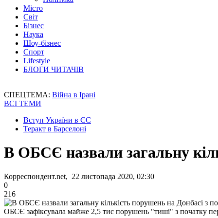
Місто
Світ
Бізнес
Наука
Шоу-бізнес
Спорт
Lifestyle
БЛОГИ ЧИТАЧІВ
СПЕЦТЕМА:
Війна в Ірані
ВСІ ТЕМИ
Вступ України в ЄС
Теракт в Барселоні
В ОБСЄ назвали загальну кіль
Корреспондент.net, 22 листопада 2020, 02:30
0
216
ОБСЄ зафіксувала майже 2,5 тис порушень "тиші" з початку пе