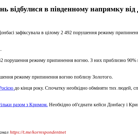
ь відбулися в південному напрямку від 
онбасі зафіксувала в цілому 2 492 порушення режиму припинення
.
 32 порушення режиму припинення вогню. З них приблизно 90% 
орушення режиму припинення вогню поблизу Золотого.
 Росією
до кінця року. Спочатку необхідно обміняти тих людей, спи
тільки разом з Кримом.
Необхідно об'єднати кейси Донбасу і Крим
канал
https://t.me/korrespondentnet