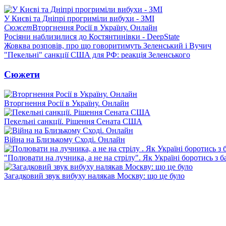
У Києві та Дніпрі прогриміли вибухи - ЗМІ
Сюжет
Вторгнення Росії в Україну. Онлайн
Росіяни наблизилися до Костянтинівки - DeepState
Жовква розповів, про що говоритимуть Зеленський і Вучич
"Пекельні" санкції США для РФ: реакція Зеленського
Сюжети
Вторгнення Росії в Україну. Онлайн
Пекельні санкції. Рішення Сената США
Війна на Близькому Сході. Онлайн
"Полювати на лучника, а не на стрілу". Як Україні боротись з 
Загадковий звук вибуху налякав Москву: що це було