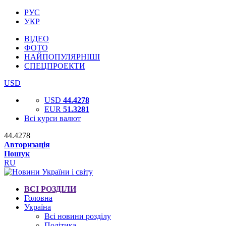
РУС
УКР
ВІДЕО
ФОТО
НАЙПОПУЛЯРНІШІ
СПЕЦПРОЕКТИ
USD
USD
44.4278
EUR
51.3281
Всі курси валют
44.4278
Авторизація
Пошук
RU
ВСІ РОЗДІЛИ
Головна
Україна
Всі новини розділу
Політика