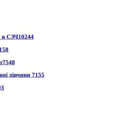
 в СЗЧ
10244
158
т
7548
ної дівчини
7155
03