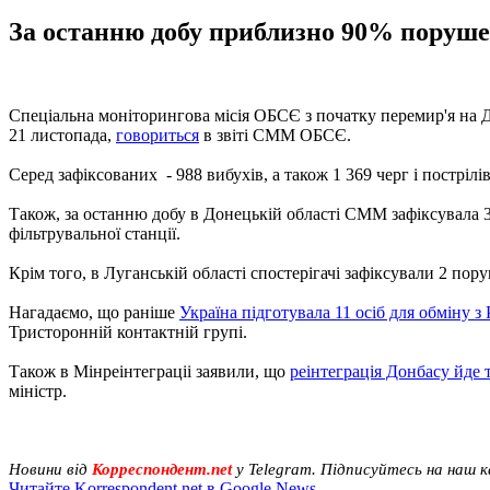
За останню добу приблизно 90% порушен
Спеціальна моніторингова місія ОБСЄ з початку перемир'я на Д
21 листопада,
говориться
в звіті СММ ОБСЄ.
Серед зафіксованих - 988 вибухів, а також 1 369 черг і пострілів
Також, за останню добу в Донецькій області СММ зафіксувала
фільтрувальної станції.
Крім того, в Луганській області спостерігачі зафіксували 2 п
Нагадаємо, що раніше
Україна підготувала 11 осіб для обміну з
Тристоронній контактній групі.
Також в Мінреінтеграціі заявили, що
реінтеграція Донбасу йде 
міністр.
Новини від
Корреспондент.net
у Telegram. Підписуйтесь на наш 
Читайте Korrespondent.net в Google News