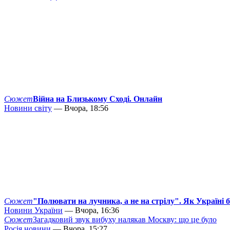
Сюжет
Війна на Близькому Сході. Онлайн
Новини світу
— Вчора, 18:56
Сюжет
"Полювати на лучника, а не на стрілу". Як Україні 
Новини України
— Вчора, 16:36
Сюжет
Загадковий звук вибуху налякав Москву: що це було
Росія новини
— Вчора, 15:27