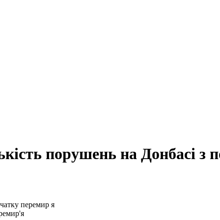
кість порушень на Донбасі з 
ремир'я