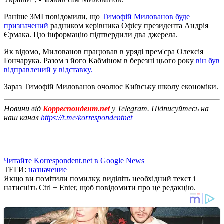
Раніше ЗМІ повідомили, що
Тимофій Милованов буде
призначений
радником керівника Офісу президента Андрія
Єрмака. Цю інформацію підтвердили два джерела.
Як відомо, Милованов працював в уряді прем'єра Олексія
Гончарука. Разом з його Кабміном в березні цього року
він був
відправлений у відставку.
Зараз Тимофій Милованов очолює Київську школу економіки.
Новини від
Корреспондент.net
у Telegram. Підписуйтесь на
наш канал
https://t.me/korrespondentnet
Читайте Korrespondent.net в Google News
ТЕГИ:
назначение
Якщо ви помітили помилку, виділіть необхідний текст і
натисніть Ctrl + Enter, щоб повідомити про це редакцію.