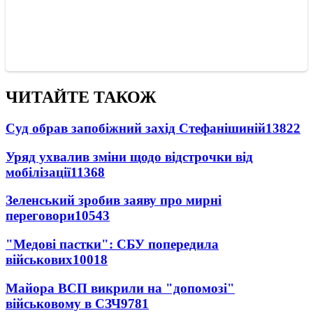
ЧИТАЙТЕ ТАКОЖ
Суд обрав запобіжний захід Стефанішиній
13822
Уряд ухвалив зміни щодо відстрочки від
мобілізації
11368
Зеленський зробив заяву про мирні
переговори
10543
"Медові пастки": СБУ попередила
військових
10018
Майора ВСП викрили на "допомозі"
військовому в СЗЧ
9781