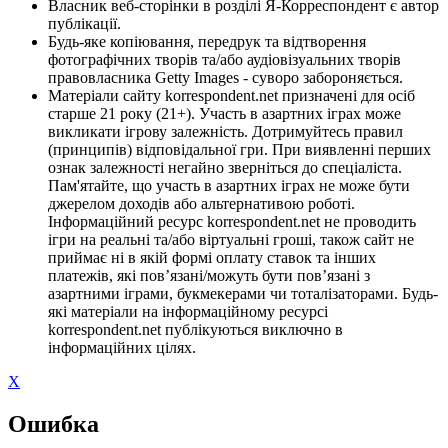
Власник веб-сторінки в розділі Я-Корреспондент є автор
публікації.
Будь-яке копіювання, передрук та відтворення
фотографічних творів та/або аудіовізуальних творів
правовласника Getty Images - суворо забороняється.
Матеріали сайту korrespondent.net призначені для осіб
старше 21 року (21+). Участь в азартних іграх може
викликати ігрову залежність. Дотримуйтесь правил
(принципів) відповідальної гри. При виявленні перших
ознак залежності негайно зверніться до спеціаліста.
Пам'ятайте, що участь в азартних іграх не може бути
джерелом доходів або альтернативою роботі.
Інформаційний ресурс korrespondent.net не проводить
ігри на реальні та/або віртуальні гроші, також сайт не
приймає ні в якій формі оплату ставок та інших
платежів, які пов’язані/можуть бути пов’язані з
азартними іграми, букмекерами чи тоталізаторами. Будь-
які матеріали на інформаційному ресурсі
korrespondent.net публікуються виключно в
інформаційних цілях.
X
Ошибка