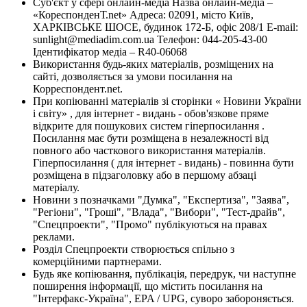
Суб'єкт у сфері онлайн-медіа Назва онлайн-медіа –
«КореспонденТ.net» Адреса: 02091, місто Київ,
ХАРКІВСЬКЕ ШОСЕ, будинок 172-Б, офіс 208/1 E-mail:
sunlight@mediadim.com.ua
Телефон: 044-205-43-00
Ідентифікатор медіа – R40-06068
Використання будь-яких матеріалів, розміщених на
сайті, дозволяється за умови посилання на
Корреспондент.net.
При копіюванні матеріалів зі сторінки « Новини України
і світу» , для інтернет - видань - обов'язкове пряме
відкрите для пошукових систем гіперпосилання .
Посилання має бути розміщена в незалежності від
повного або часткового використання матеріалів.
Гіперпосилання ( для інтернет - видань) - повинна бути
розміщена в підзаголовку або в першому абзаці
матеріалу.
Новини з позначками "Думка", "Експертиза", "Заява",
"Регіони", "Гроші", "Влада", "Вибори", "Тест-драйв",
"Спецпроекти", "Промо" публікуються на правах
реклами.
Розділ Спецпроекти створюється спільно з
комерційними партнерами.
Будь яке копіювання, публікація, передрук, чи наступне
поширення інформації, що містить посилання на
"Інтерфакс-Україна", EPA / UPG, суворо забороняється.