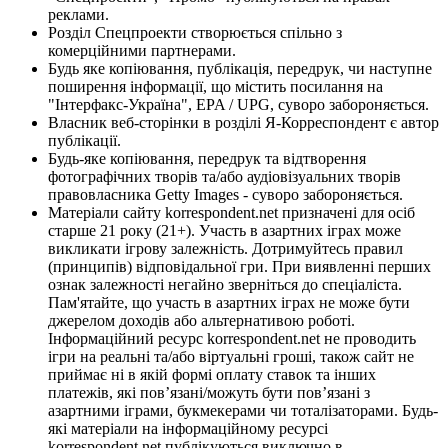
реклами.
Розділ Спецпроекти створюється спільно з
комерційними партнерами.
Будь яке копіювання, публікація, передрук, чи наступне
поширення інформації, що містить посилання на
"Інтерфакс-Україна", EPA / UPG, суворо забороняється.
Власник веб-сторінки в розділі Я-Корреспондент є автор
публікації.
Будь-яке копіювання, передрук та відтворення
фотографічних творів та/або аудіовізуальних творів
правовласника Getty Images - суворо забороняється.
Матеріали сайту korrespondent.net призначені для осіб
старше 21 року (21+). Участь в азартних іграх може
викликати ігрову залежність. Дотримуйтесь правил
(принципів) відповідальної гри. При виявленні перших
ознак залежності негайно зверніться до спеціаліста.
Пам'ятайте, що участь в азартних іграх не може бути
джерелом доходів або альтернативою роботі.
Інформаційний ресурс korrespondent.net не проводить
ігри на реальні та/або віртуальні гроші, також сайт не
приймає ні в якій формі оплату ставок та інших
платежів, які пов’язані/можуть бути пов’язані з
азартними іграми, букмекерами чи тоталізаторами. Будь-
які матеріали на інформаційному ресурсі
korrespondent.net публікуються виключно в