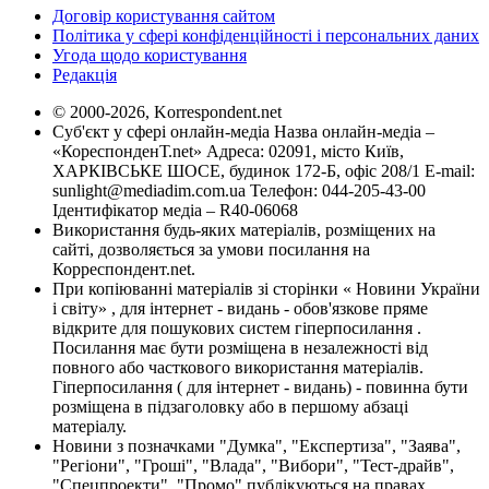
Договір користування сайтом
Політика у сфері конфіденційності і персональних даних
Угода щодо користування
Редакція
© 2000-2026, Korrespondent.net
Суб'єкт у сфері онлайн-медіа Назва онлайн-медіа –
«КореспонденТ.net» Адреса: 02091, місто Київ,
ХАРКІВСЬКЕ ШОСЕ, будинок 172-Б, офіс 208/1 E-mail:
sunlight@mediadim.com.ua
Телефон: 044-205-43-00
Ідентифікатор медіа – R40-06068
Використання будь-яких матеріалів, розміщених на
сайті, дозволяється за умови посилання на
Корреспондент.net.
При копіюванні матеріалів зі сторінки « Новини України
і світу» , для інтернет - видань - обов'язкове пряме
відкрите для пошукових систем гіперпосилання .
Посилання має бути розміщена в незалежності від
повного або часткового використання матеріалів.
Гіперпосилання ( для інтернет - видань) - повинна бути
розміщена в підзаголовку або в першому абзаці
матеріалу.
Новини з позначками "Думка", "Експертиза", "Заява",
"Регіони", "Гроші", "Влада", "Вибори", "Тест-драйв",
"Спецпроекти", "Промо" публікуються на правах