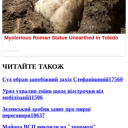
ЧИТАЙТЕ ТАКОЖ
Суд обрав запобіжний захід Стефанішиній
17560
Уряд ухвалив зміни щодо відстрочки від
мобілізації
11506
Зеленський зробив заяву про мирні
переговори
10637
Майора ВСП викрили на "допомозі"