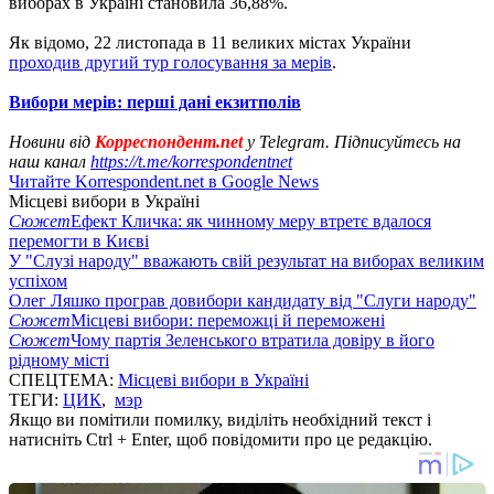
виборах в Україні становила 36,88%.
Як відомо, 22 листопада в 11 великих містах України
проходив другий тур голосування за мерів
.
Вибори мерів: перші дані екзитполів
Новини від
Корреспондент.net
у Telegram. Підписуйтесь на
наш канал
https://t.me/korrespondentnet
Читайте Korrespondent.net в Google News
Місцеві вибори в Україні
Сюжет
Ефект Кличка: як чинному меру втретє вдалося
перемогти в Києві
У "Слузі народу" вважають свій результат на виборах великим
успіхом
Олег Ляшко програв довибори кандидату від "Слуги народу"
Сюжет
Місцеві вибори: переможці й переможені
Сюжет
Чому партія Зеленського втратила довіру в його
рідному місті
СПЕЦТЕМА:
Місцеві вибори в Україні
ТЕГИ:
ЦИК
,
мэр
Якщо ви помітили помилку, виділіть необхідний текст і
натисніть Ctrl + Enter, щоб повідомити про це редакцію.