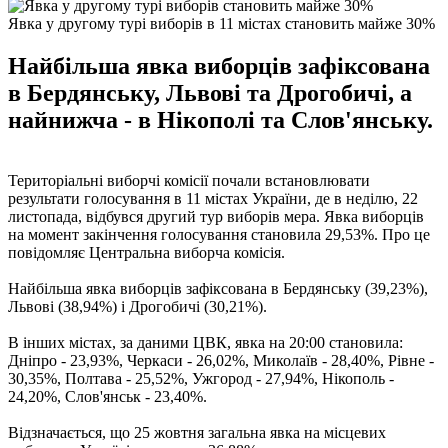
Явка у другому турі виборів в 11 містах становить майже 30%
Найбільша явка виборців зафіксована
в Бердянську, Львові та Дрогобичі, а
найнижча - в Нікополі та Слов'янську.
Територіальні виборчі комісії почали встановлювати
результати голосування в 11 містах України, де в неділю, 22
листопада, відбувся другий тур виборів мера. Явка виборців
на момент закінчення голосування становила 29,53%. Про це
повідомляє Центральна виборча комісія.
Найбільша явка виборців зафіксована в Бердянську (39,23%),
Львові (38,94%) і Дрогобичі (30,21%).
В інших містах, за даними ЦВК, явка на 20:00 становила:
Дніпро - 23,93%, Черкаси - 26,02%, Миколаїв - 28,40%, Рівне -
30,35%, Полтава - 25,52%, Ужгород - 27,94%, Нікополь -
24,20%, Слов'янськ - 23,40%.
Відзначається, що 25 жовтня загальна явка на місцевих