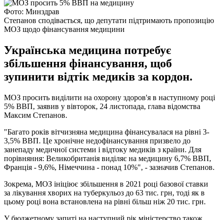
Фото: Минздрав
Степанов сподівається, що депутати підтримають пропозицію
МОЗ щодо фінансування медицини
Українська медицина потребує
збільшення фінансування, щоб
зупинити відтік медиків за кордон.
МОЗ просить виділити на охорону здоров'я в наступному році
5% ВВП, заявив у вівторок, 24 листопада, глава відомства
Максим Степанов.
"Багато років вітчизняна медицина фінансувалася на рівні 3-
3,5% ВВП. Це хронічне недофінансування призвело до
занепаду медичної системи і відтоку медиків з країни. Для
порівняння: Великобританія виділяє на медицину 6,7% ВВП,
Франція - 9,6%, Німеччина - понад 10%", - зазначив Степанов.
Зокрема, МОЗ ініціює збільшення в 2021 році базової ставки
за лікування хворих на туберкульоз до 63 тис. грн, тоді як в
цьому році вона встановлена ​​на рівні більш ніж 20 тис. грн.
У бюджетному запиті на наступний рік міністерство також