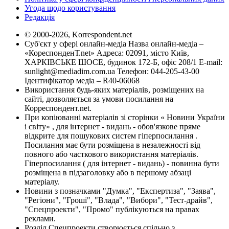
Угода щодо користування
Редакція
© 2000-2026, Korrespondent.net
Суб'єкт у сфері онлайн-медіа Назва онлайн-медіа –
«КореспонденТ.net» Адреса: 02091, місто Київ,
ХАРКІВСЬКЕ ШОСЕ, будинок 172-Б, офіс 208/1 E-mail:
sunlight@mediadim.com.ua
Телефон: 044-205-43-00
Ідентифікатор медіа – R40-06068
Використання будь-яких матеріалів, розміщених на
сайті, дозволяється за умови посилання на
Корреспондент.net.
При копіюванні матеріалів зі сторінки « Новини України
і світу» , для інтернет - видань - обов'язкове пряме
відкрите для пошукових систем гіперпосилання .
Посилання має бути розміщена в незалежності від
повного або часткового використання матеріалів.
Гіперпосилання ( для інтернет - видань) - повинна бути
розміщена в підзаголовку або в першому абзаці
матеріалу.
Новини з позначками "Думка", "Експертиза", "Заява",
"Регіони", "Гроші", "Влада", "Вибори", "Тест-драйв",
"Спецпроекти", "Промо" публікуються на правах
реклами.
Розділ Спецпроекти створюється спільно з