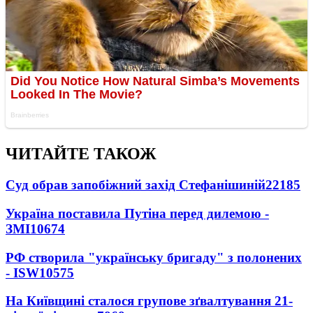
ЧИТАЙТЕ ТАКОЖ
Суд обрав запобіжний захід Стефанішиній
22185
Україна поставила Путіна перед дилемою -
ЗМІ
10674
РФ створила "українську бригаду" з полонених
- ISW
10575
На Київщині сталося групове зґвалтування 21-