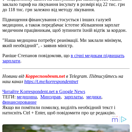
заклало тариф на лікування інсульту в розмірі від 22 тис. грн
до 118 тис. грн залежно від методу лікування.
Підвищення фінансування стосується і інших галузей
медицини, а також передбачає істотне збільшення зарплат
медичним працівникам, щоб зупинити їхній відтік за кордон.
"Наша медицина потребує реанімації. Ми заклали мінімум,
який необхідний", - заявив міністр.
Раніше Степанов повідомляв, що
в січні медикам підвищать
зарплати
.
Новини від
Корреспондент.net
в Telegram. Підписуйтесь на
наш канал
https://t.me/korrespondentnet
Читайте Korrespondent.net в Google News
ТЕГИ:
медицина
,
Минздрав
,
зарплаты
,
медики
,
финансирование
Якщо ви помітили помилку, виділіть необхідний текст і
натисніть Ctrl + Enter, щоб повідомити про це редакцію.