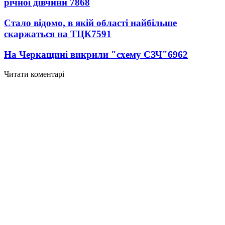
річної дівчини
7868
Стало відомо, в якій області найбільше
скаржаться на ТЦК
7591
На Черкащині викрили "схему СЗЧ"
6962
Читати коментарі