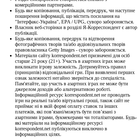
комерційними партнерами.
Будь яке копіювання, публікація, передрук, чи наступне
поширення інформації, що містить посилання на
"Інтерфакс-Україна", EPA / UPG, суворо забороняється.
Власник веб-сторінки в розділі Я-Корреспондент є автор
публікації.
Будь-яке копіювання, передрук та відтворення
фотографічних творів та/або аудіовізуальних творів
правовласника Getty Images - суворо забороняється.
Матеріали сайту korrespondent.net призначені для осіб
старше 21 року (21+). Участь в азартних іграх може
викликати ігрову залежність. Дотримуйтесь правил
(принципів) відповідальної гри. При виявленні перших
ознак залежності негайно зверніться до спеціаліста.
Пам'ятайте, що участь в азартних іграх не може бути
джерелом доходів або альтернативою роботі.
Інформаційний ресурс korrespondent.net не проводить
ігри на реальні та/або віртуальні гроші, також сайт не
приймає ні в якій формі оплату ставок та інших
платежів, які пов’язані/можуть бути пов’язані з
азартними іграми, букмекерами чи тоталізаторами. Будь-
які матеріали на інформаційному ресурсі
korrespondent.net публікуються виключно в
інформаційних цілях.