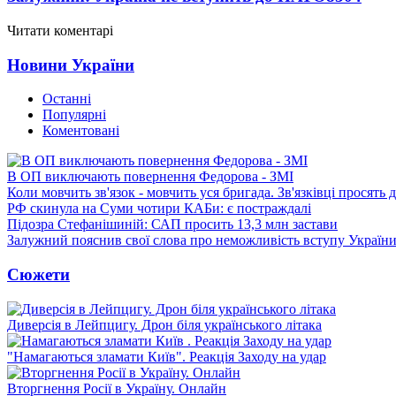
Читати коментарі
Новини України
Останні
Популярні
Коментовані
В ОП виключають повернення Федорова - ЗМІ
Коли мовчить зв'язок - мовчить уся бригада. Зв'язківці просять
РФ скинула на Суми чотири КАБи: є постраждалі
Підозра Стефанішиній: САП просить 13,3 млн застави
Залужний пояснив свої слова про неможливість вступу Украї
Сюжети
Диверсія в Лейпцигу. Дрон біля українського літака
"Намагаються зламати Київ". Реакція Заходу на удар
Вторгнення Росії в Україну. Онлайн