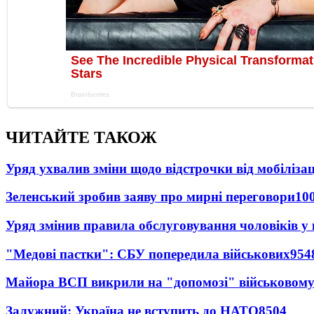
ЧИТАЙТЕ ТАКОЖ
Уряд ухвалив зміни щодо відстрочки від мобілізац
Зеленський зробив заяву про мирні переговори
10
Уряд змінив правила обслуговування чоловіків у
"Медові пастки": СБУ попередила військових
954
Майора ВСП викрили на "допомозі" військовому
Залужний: Україна не вступить до НАТО
8504