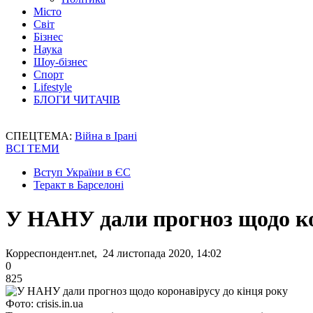
Місто
Світ
Бізнес
Наука
Шоу-бізнес
Спорт
Lifestyle
БЛОГИ ЧИТАЧІВ
СПЕЦТЕМА:
Війна в Ірані
ВСІ ТЕМИ
Вступ України в ЄС
Теракт в Барселоні
У НАНУ дали прогноз щодо ко
Корреспондент.net, 24 листопада 2020, 14:02
0
825
Фото: crisis.in.ua