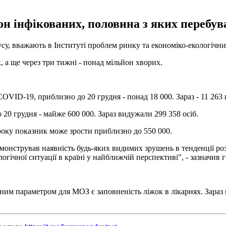
йон інфікованих, половина з яких перебув
усу, вважають в Інституті проблем ринку та економіко-екологічни
, а ще через три тижні - понад мільйон хворих.
OVID-19, приблизно до 20 грудня - понад 18 000. Зараз - 11 263
 20 грудня - майже 600 000. Зараз видужали 299 358 осіб.
 року показник може зрости приблизно до 550 000.
онстрував наявність будь-яких видимих ​​зрушень в тенденції роз
гічної ситуації в країні у найближчій перспективі", - зазначив
ним параметром для МОЗ є заповненість ліжок в лікарнях. Зараз 