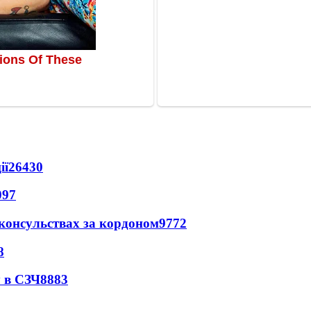
ії
26430
097
 консульствах за кордоном
9772
8
 в СЗЧ
8883