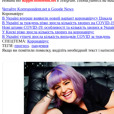
Новини від
Корреспондент.net
в Telegram. Підписуйтесь на на
Читайте Korrespondent.net в Google News
Коронавірус
В Україні вперше виявили новий варіант коронавірусу Цикада
В Україні за тиждень різко зросла кількість хворих на COVID-1
Нові штами COVID-19: особливості та кількість хворих в Украї
У Києві різко зросла кількість хворих на коронавірус
В Україні утричі зросла кількість випадків COVID за тиждень
СПЕЦТЕМА:
Коронавірус
ТЕГИ:
прогноз
,
пандемия
Якщо ви помітили помилку, виділіть необхідний текст і натисніт