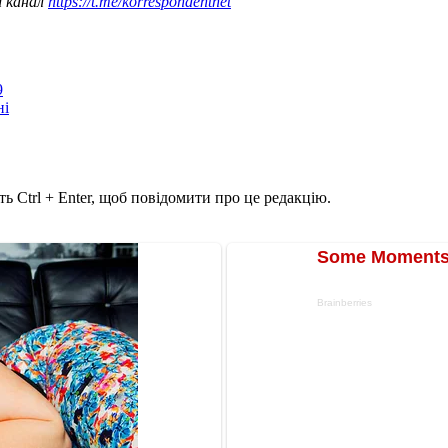
ш канал
https://t.me/korrespondentnet
9
ні
ь Ctrl + Enter, щоб повідомити про це редакцію.