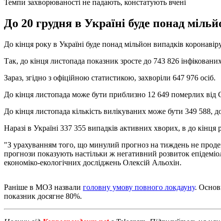
Темпи захворюваності не падають, констатують вчені
До 20 грудня в Україні буде понад міль
До кінця року в Україні буде понад мільйон випадків коронавір
Так, до кінця листопада показник зросте до 743 826 інфікованих
Зараз, згідно з офіційною статистикою, захворіли 647 976 осіб.
До кінця листопада може бути приблизно 12 649 померлих від C
До кінця листопада кількість вилікуваних може бути 349 588, до
Наразі в Україні 337 355 випадків активних хворих, в до кінця
"З урахуванням того, що минулий прогноз на тиждень не продем
прогнози показують настільки ж негативний розвиток епідеміоло
економіко-екологічних досліджень Олексій Альохін.
Раніше в МОЗ назвали
головну умову повного локдауну
. Основ
показник досягне 80%.