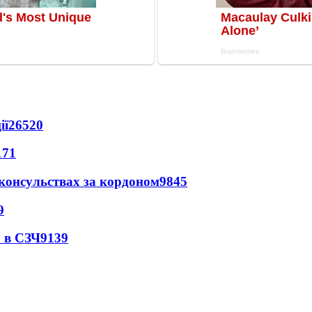
ії
26520
171
 консульствах за кордоном
9845
9
 в СЗЧ
9139