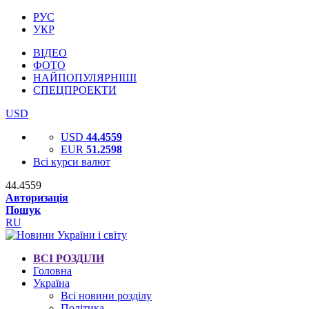
РУС
УКР
ВІДЕО
ФОТО
НАЙПОПУЛЯРНІШІ
СПЕЦПРОЕКТИ
USD
USD
44.4559
EUR
51.2598
Всі курси валют
44.4559
Авторизація
Пошук
RU
ВСІ РОЗДІЛИ
Головна
Україна
Всі новини розділу
Політика