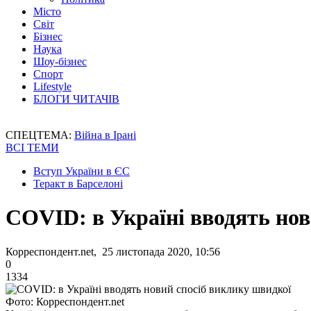
Місто
Світ
Бізнес
Наука
Шоу-бізнес
Спорт
Lifestyle
БЛОГИ ЧИТАЧІВ
СПЕЦТЕМА:
Війна в Ірані
ВСІ ТЕМИ
Вступ України в ЄС
Теракт в Барселоні
COVID: в Україні вводять но
Корреспондент.net, 25 листопада 2020, 10:56
0
1334
Фото: Корреспондент.net