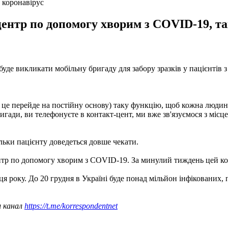
 коронавірус
ентр по допомогу хворим з COVID-19, та
де викликати мобільну бригаду для забору зразків у пацієнтів з 
м це перейде на постійну основу) таку функцію, щоб кожна люди
игади, ви телефонуєте в контакт-цент, ми вже зв'язуємося з міс
льки пацієнту доведеться довше чекати.
нтр по допомогу хворим з COVID-19. За минулий тиждень цей кон
ця року. До 20 грудня в Україні буде понад мільйон інфікованих, 
ш канал
https://t.me/korrespondentnet