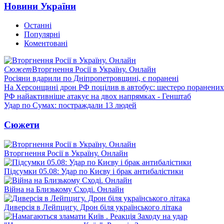
Новини України
Останні
Популярні
Коментовані
Сюжет
Вторгнення Росії в Україну. Онлайн
Росіяни вдарили по Дніпропетровщині, є поранені
На Херсонщині дрон РФ поцілив в автобус: шестеро поранених
РФ найактивніше атакує на двох напрямках - Генштаб
Удар по Сумах: постраждали 13 людей
Сюжети
Вторгнення Росії в Україну. Онлайн
Підсумки 05.08: Удар по Києву і брак антибалістики
Війна на Близькому Сході. Онлайн
Диверсія в Лейпцигу. Дрон біля українського літака