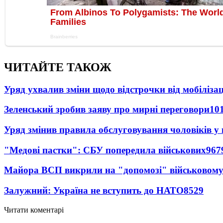
ЧИТАЙТЕ ТАКОЖ
Уряд ухвалив зміни щодо відстрочки від мобілізац
Зеленський зробив заяву про мирні переговори
10
Уряд змінив правила обслуговування чоловіків у
"Медові пастки": СБУ попередила військових
967
Майора ВСП викрили на "допомозі" військовому
Залужний: Україна не вступить до НАТО
8529
Читати коментарі