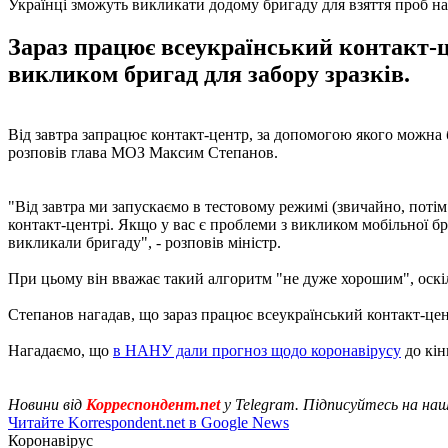
Українці зможуть викликати додому бригаду для взяття проб на
Зараз працює всеукраїнський контакт-ц
викликом бригад для забору зразків.
Від завтра запрацює контакт-центр, за допомогою якого можна бу
розповів глава МОЗ Максим Степанов.
"Від завтра ми запускаємо в тестовому режимі (звичайно, поті
контакт-центрі. Якщо у вас є проблеми з викликом мобільної бр
викликали бригаду", - розповів міністр.
При цьому він вважає такий алгоритм "не дуже хорошим", оскі
Степанов нагадав, що зараз працює всеукраїнський контакт-це
Нагадаємо, що
в НАНУ дали прогноз щодо коронавірусу
до кін
Новини від
Корреспондент.net
у Telegram. Підписуйтесь на на
Читайте Korrespondent.net в Google News
Коронавірус