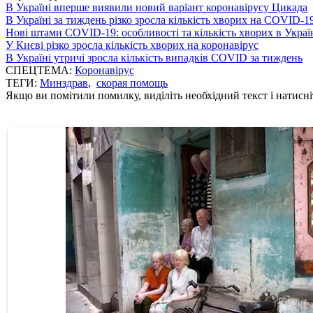
В Україні вперше виявили новий варіант коронавірусу Цикада
В Україні за тиждень різко зросла кількість хворих на COVID-1
Нові штами COVID-19: особливості та кількість хворих в Украї
У Києві різко зросла кількість хворих на коронавірус
В Україні утричі зросла кількість випадків COVID за тиждень
СПЕЦТЕМА:
Коронавірус
ТЕГИ:
Минздрав
,
скорая помощь
Якщо ви помітили помилку, виділіть необхідний текст і натисніт