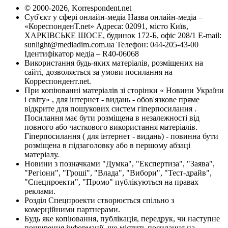
© 2000-2026, Korrespondent.net
Суб'єкт у сфері онлайн-медіа Назва онлайн-медіа –
«КореспонденТ.net» Адреса: 02091, місто Київ,
ХАРКІВСЬКЕ ШОСЕ, будинок 172-Б, офіс 208/1 E-mail:
sunlight@mediadim.com.ua
Телефон: 044-205-43-00
Ідентифікатор медіа – R40-06068
Використання будь-яких матеріалів, розміщених на
сайті, дозволяється за умови посилання на
Корреспондент.net.
При копіюванні матеріалів зі сторінки « Новини України
і світу» , для інтернет - видань - обов'язкове пряме
відкрите для пошукових систем гіперпосилання .
Посилання має бути розміщена в незалежності від
повного або часткового використання матеріалів.
Гіперпосилання ( для інтернет - видань) - повинна бути
розміщена в підзаголовку або в першому абзаці
матеріалу.
Новини з позначками "Думка", "Експертиза", "Заява",
"Регіони", "Гроші", "Влада", "Вибори", "Тест-драйв",
"Спецпроекти", "Промо" публікуються на правах
реклами.
Розділ Спецпроекти створюється спільно з
комерційними партнерами.
Будь яке копіювання, публікація, передрук, чи наступне
поширення інформації, що містить посилання на