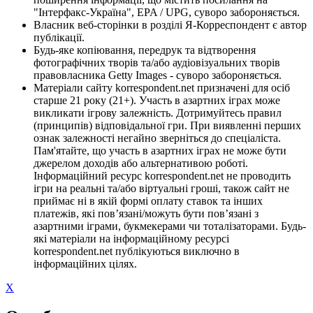
"Інтерфакс-Україна", EPA / UPG, суворо забороняється.
Власник веб-сторінки в розділі Я-Корреспондент є автор
публікації.
Будь-яке копіювання, передрук та відтворення
фотографічних творів та/або аудіовізуальних творів
правовласника Getty Images - суворо забороняється.
Матеріали сайту korrespondent.net призначені для осіб
старше 21 року (21+). Участь в азартних іграх може
викликати ігрову залежність. Дотримуйтесь правил
(принципів) відповідальної гри. При виявленні перших
ознак залежності негайно зверніться до спеціаліста.
Пам'ятайте, що участь в азартних іграх не може бути
джерелом доходів або альтернативою роботі.
Інформаційний ресурс korrespondent.net не проводить
ігри на реальні та/або віртуальні гроші, також сайт не
приймає ні в якій формі оплату ставок та інших
платежів, які пов’язані/можуть бути пов’язані з
азартними іграми, букмекерами чи тоталізаторами. Будь-
які матеріали на інформаційному ресурсі
korrespondent.net публікуються виключно в
інформаційних цілях.
X