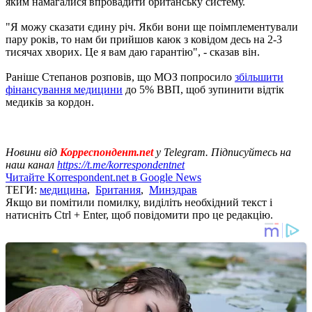
яким намагалися впровадити британську систему.
"Я можу сказати єдину річ. Якби вони ще поімплементували
пару років, то нам би прийшов каюк з ковідом десь на 2-3
тисячах хворих. Це я вам даю гарантію", - сказав він.
Раніше Степанов розповів, що МОЗ попросило
збільшити
фінансування медицини
до 5% ВВП, щоб зупинити відтік
медиків за кордон.
Новини від
Корреспондент.net
у Telegram. Підписуйтесь на
наш канал
https://t.me/korrespondentnet
Читайте Korrespondent.net в Google News
ТЕГИ:
медицина
,
Британия
,
Минздрав
Якщо ви помітили помилку, виділіть необхідний текст і
натисніть Ctrl + Enter, щоб повідомити про це редакцію.