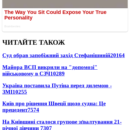
ЧИТАЙТЕ ТАКОЖ
Суд обрав запобіжний захід Стефанішиній
20164
Майора ВСП викрили на "допомозі"
військовому в СЗЧ
10289
Україна поставила Путіна перед дилемою -
ЗМІ
10255
Київ про рішення Швеції щодо судна: Це
прецедент
7574
На Київщині сталося групове зґвалтування 21-
річної дівчини
7307